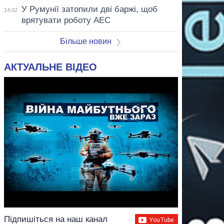
У Румунії затопили дві баржі, щоб
14:02
врятувати роботу АЕС
Більше новин
АКТУАЛЬНЕ ВІДЕО
Підпишіться на наш канал