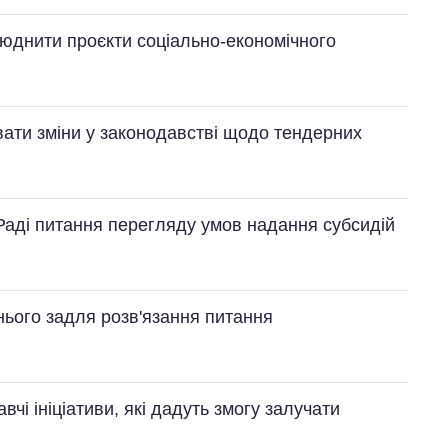
юднити проєкти соціально-економічного
вати зміни у законодавстві щодо тендерних
 Раді питання перегляду умов надання субсидій
 нього задля розв'язання питання
вчі ініціативи, які дадуть змогу залучати