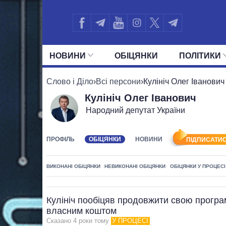
НОВИНИ
ОБIЦЯНКИ
ПОЛIТИКИ
УСІ ПОЛІТИКИ
ПРЕЗИДЕНТ І ОФ
Слово і Діло
›
Всі персони
›
Кулініч Олег Іванович
Кулініч Олег Іванович
Народний депутат України
ПРОФІЛЬ
ОБІЦЯНКИ
НОВИНИ
ПІДПИСАТИС
ВИКОНАНІ ОБІЦЯНКИ
НЕВИКОНАНІ ОБІЦЯНКИ
ОБІЦЯНКИ У ПРОЦЕСІ
Кулініч пообіцяв продовжити свою прогр
власним коштом
Сказано 4 роки тому
У ПРОЦЕСІ