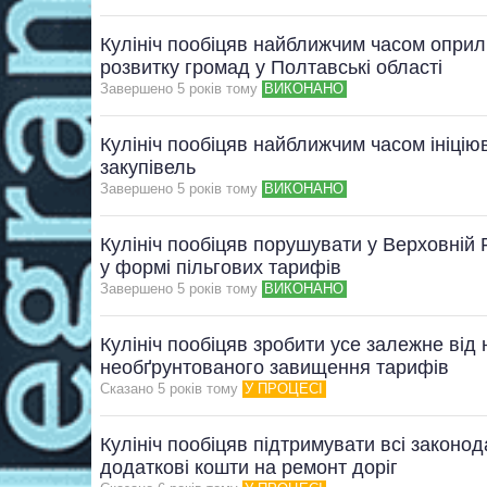
Кулініч пообіцяв найближчим часом оприл
розвитку громад у Полтавські області
Завершено 5 рокiв тому
ВИКОНАНО
Кулініч пообіцяв найближчим часом ініцію
закупівель
Завершено 5 рокiв тому
ВИКОНАНО
Кулініч пообіцяв порушувати у Верховній
у формі пільгових тарифів
Завершено 5 рокiв тому
ВИКОНАНО
Кулініч пообіцяв зробити усе залежне від
необґрунтованого завищення тарифів
Сказано 5 рокiв тому
У ПРОЦЕСІ
Кулініч пообіцяв підтримувати всі законода
додаткові кошти на ремонт доріг