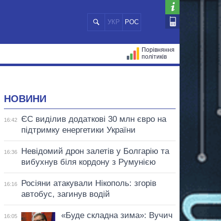
УКР
РОС
Порівняння
політиків
ЦІЙ
МЕРИ МІСТ
ВСІ ПЕРСОНИ
НОВИНИ
ЄС виділив додаткові 30 млн євро на
16:42
підтримку енергетики України
Невідомий дрон залетів у Болгарію та
16:36
вибухнув біля кордону з Румунією
Росіяни атакували Нікополь: згорів
16:16
автобус, загинув водій
«Буде складна зима»: Вучич
16:05