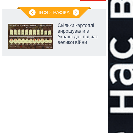
ІНФОГРАФІКА
Скільки картоплі
вирощували в
Україні до і під час
великої війни