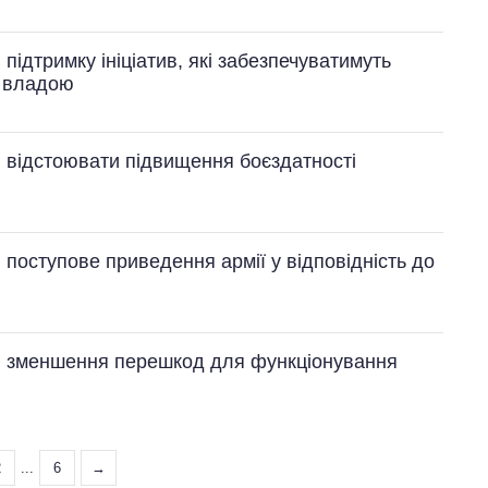
 підтримку ініціатив, які забезпечуватимуть
д владою
в відстоювати підвищення боєздатності
 поступове приведення армії у відповідність до
яв зменшення перешкод для функціонування
2
...
6
→