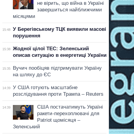
не вірить, що війна в Україні
завершиться найближчими
місяцями
У Берегівському ТЦК виявили масові
15:48
порушення
Жодної цілої ТЕС: Зеленський
15:38
описав ситуацію в енергетиці України
Вучич пообіцяв підтримувати Україну
15:35
на шляху до ЄС
У США готують масштабне
14:39
розслідування проти Трампа – Reuters
США постачатимуть Україні
14:39
ракети-перехоплювачі для
Patriot щомісяця –
Зеленський