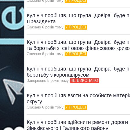
Сказано 6 рокiв тому
У ПРОЦЕСІ
Кулініч пообіцяв, що група "Довіра" буде 
Президента
Сказано 6 рокiв тому
У ПРОЦЕСІ
Кулініч пообіцяв, що група "Довіра" буде 
та боротьби зі світовою фінансовою криз
Сказано 6 рокiв тому
У ПРОЦЕСІ
Кулініч пообіцяв, що група "Довіра" буде п
боротьбу з коронавірусом
Завершено 5 рокiв тому
НЕ ВИКОНАНО
Кулініч пообіцяв взяти на особисте матер
округу
Сказано 6 рокiв тому
У ПРОЦЕСІ
Кулініч пообіцяв здійснити ремонт дороги
Зіньківського і Гадяцького району