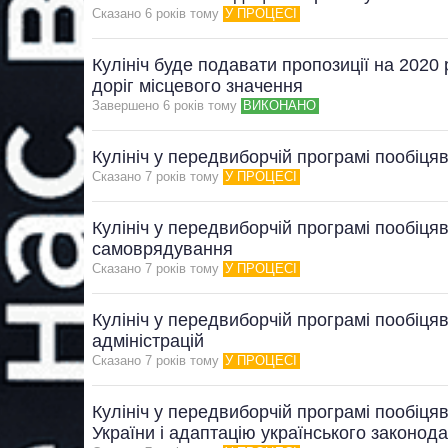
Сказано 6 рокiв тому
У ПРОЦЕСІ
Кулініч буде подавати пропозиції на 202
доріг місцевого значення
Завершено 6 рокiв тому
ВИКОНАНО
Кулініч у передвиборчій програмі пообіця
Сказано 7 рокiв тому
У ПРОЦЕСІ
Кулініч у передвиборчій програмі пообіця
самоврядування
Сказано 7 рокiв тому
У ПРОЦЕСІ
Кулініч у передвиборчій програмі пообіц
адміністрацій
Сказано 7 рокiв тому
У ПРОЦЕСІ
Кулініч у передвиборчій програмі пообіця
України і адаптацію українського законод