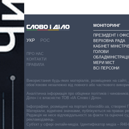
МОНІТОРИНГ
ПРЕЗИДЕНТ І ОФІС
УКР
РОС
ВЕРХОВНА РАДА
КАБІНЕТ МІНІСТРІ
ГОЛОВИ
ПРО НАС
ОБЛАДМІНІСТРАЦІ
КОНТАКТИ
МЕРИ МІСТ
ПРАВИЛА
ВСІ ПЕРСОНИ
Використання будь-яких матеріалів, розміщених на сайті,
обов’язкове незалежно від повного або часткового викори
Аналітична інформація про обіцянки політиків і чиновників
Діло» і є власністю ТОВ «ІА Слово і Діло».
Інфографіки, розміщені на порталі slovoidilo.ua, створен
Матеріали, відмічені значками, публікуються на правах р
Редакція не несе відповідальності за факти та оціночні 
рекламодавець.
Cуб'єкт у сфері онлайн-медіа. Ідентифікатор медіа – R40