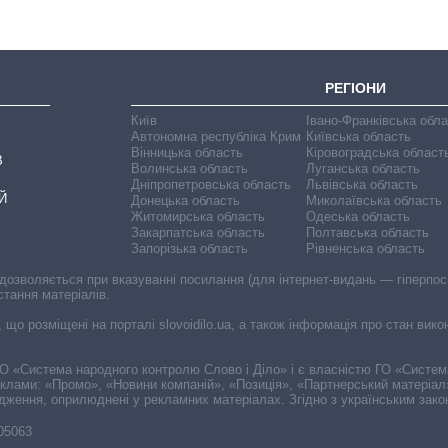
РЕГІОНИ
Київ
Івано-Франківська обл
Автономна республіка Крим
Київська область
Вінницька область
Кіровоградська област
В
Волинська область
Луганська область
Дніпропетровська область
Львівська область
Й
Донецька область
Миколаївська область
Житомирська область
Одеська область
Закарпатська область
Полтавська область
Запорізька область
Рівненська область
 дозволяється при вказуванні посилання (для інтернет-видань — гіперпоси
стання матеріалів.
, що розміщені на порталі slovoidilo.ua, а також інформація про стан вик
і ГО «Система народного контролю Слово і Діло» і є власністю ГО «Систе
еклами: «Промо», «Новини компаній», «Позиція», «Партнерський матеріал
судження, оприлюднені у рекламних матеріалах. Згідно з українським зак
-05063