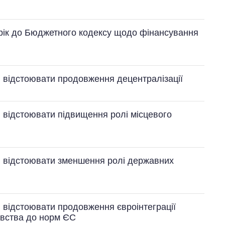
0 рік до Бюджетного кодексу щодо фінансування
Як за 10 років
змінилася кількість
вступників на
бакалаврат,
в відстоювати продовження децентралізації
магістратуру та
аспірантуру
в відстоювати підвищення ролі місцевого
яв відстоювати зменшення ролі державних
в відстоювати продовження євроінтеграції
авства до норм ЄС