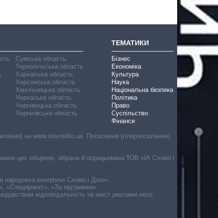
ТЕМАТИКИ
асть
Сумська область
Бізнес
Тернопільська область
Економіка
ь
Харківська область
Культура
Херсонська область
Наука
Хмельницька область
Національна безпека
Черкаська область
Політика
Чернівецька область
Право
Чернігівська область
Суспільство
Фінанси
лання) на www.slovoidilo.ua. Посилання (гіперпосилання)
онання цих обіцянок, зібрана й опрацьована ТОВ «ІА Слово і
ма народного контролю Слово і Діло».
», «Спецпроєкт», «За підтримки».
онодавством відповідальність за зміст реклами несе