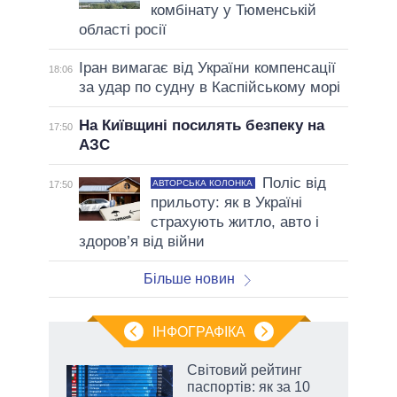
комбінату у Тюменській
області росії
Іран вимагає від України компенсації
18:06
за удар по судну в Каспійському морі
На Київщині посилять безпеку на
17:50
АЗС
Поліс від
АВТОРСЬКА КОЛОНКА
17:50
прильоту: як в Україні
страхують житло, авто і
здоров’я від війни
Більше новин
ІНФОГРАФІКА
 як
Світовий рейтинг
и за
паспортів: як за 10