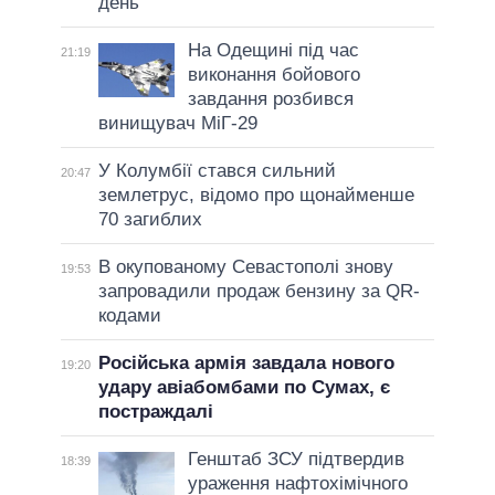
день
На Одещині під час
21:19
виконання бойового
завдання розбився
винищувач МіГ-29
У Колумбії стався сильний
20:47
землетрус, відомо про щонайменше
70 загиблих
В окупованому Севастополі знову
19:53
запровадили продаж бензину за QR-
кодами
Російська армія завдала нового
19:20
удару авіабомбами по Сумах, є
постраждалі
Генштаб ЗСУ підтвердив
18:39
ураження нафтохімічного