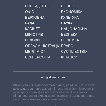
ПРЕЗИДЕНТ І
БІЗНЕС
ОФІС
ЕКОНОМІКА
ВЕРХОВНА
КУЛЬТУРА
РАДА
НАУКА
КАБІНЕТ
НАЦІОНАЛЬНА
МІНІСТРІВ
БЕЗПЕКА
ГОЛОВИ
ПОЛІТИКА
ОБЛАДМІНІСТРАЦІЙ
ПРАВО
МЕРИ МІСТ
СУСПІЛЬСТВО
ВСІ ПЕРСОНИ
ФІНАНСИ
info@slovoidilo.ua
Використання будь-яких матеріалів, розміщених на сайті,
дозволяється при вказуванні посилання (для інтернет-видань
— гіперпосилання) на www.slovoidilo.ua. Посилання
(гіперпосилання) обов’язкове незалежно від повного або
часткового використання матеріалів.