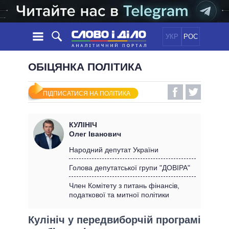
УКР
РОС
НОВИНИ
ОБІЦЯНКА ПОЛІТИКА
ОБIЦЯНКИ
СТРІЧКА
ПОЛІТИКА
ПІДПИСАТИСЯ НА ПОЛІТИКА
ПОДІЇ
ЕКОНОМІКА
ПОЛIТИКИ
СТАТТІ
СУСПІЛЬСТВО
КУЛІНІЧ
ІНФОГРАФІКА
ДУМКИ
СВІТ
УСІ ПОЛІТИКИ
Олег Іванович
ОГЛЯДИ
ПРЕЗИДЕНТ І ОФІС
Народний депутат України
ВІДЕО
ДАЙДЖЕСТИ
ВЕРХОВНА РАДА
Голова депутатської групи "ДОВІРА"
ПІДТРИМАТИ
КАБІНЕТ МІНІСТРІВ
Член Комітету з питань фінансів,
ГОЛОВИ ОБЛАДМІНІСТРАЦІЙ
податкової та митної політики
ПОРІВНЯННЯ ПОЛІТИКІВ
МЕРИ МІСТ
Кулініч у передвиборчій програмі
ВСІ ПЕРСОНИ