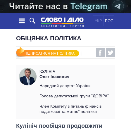
УКР
РОС
НОВИНИ
ОБІЦЯНКА ПОЛІТИКА
ОБIЦЯНКИ
СТРІЧКА
ПОЛІТИКА
ПІДПИСАТИСЯ НА ПОЛІТИКА
ПОДІЇ
ЕКОНОМІКА
ПОЛIТИКИ
СТАТТІ
СУСПІЛЬСТВО
КУЛІНІЧ
ІНФОГРАФІКА
ДУМКИ
СВІТ
УСІ ПОЛІТИКИ
Олег Іванович
ОГЛЯДИ
ПРЕЗИДЕНТ І ОФІС
Народний депутат України
ВІДЕО
ДАЙДЖЕСТИ
ВЕРХОВНА РАДА
Голова депутатської групи "ДОВІРА"
ПІДТРИМАТИ
КАБІНЕТ МІНІСТРІВ
Член Комітету з питань фінансів,
ГОЛОВИ ОБЛАДМІНІСТРАЦІЙ
податкової та митної політики
ПОРІВНЯННЯ ПОЛІТИКІВ
МЕРИ МІСТ
Кулініч пообіцяв продовжити
ВСІ ПЕРСОНИ