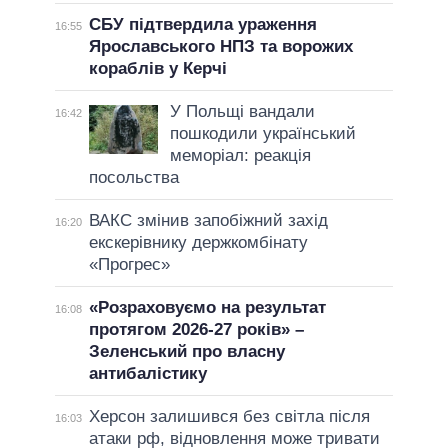
СБУ підтвердила ураження
16:55
Ярославського НПЗ та ворожих
кораблів у Керчі
У Польщі вандали
16:42
пошкодили український
меморіал: реакція
посольства
ВАКС змінив запобіжний захід
16:20
екскерівнику держкомбінату
«Прогрес»
«Розраховуємо на результат
16:08
протягом 2026-27 років» –
Зеленський про власну
антибалістику
Херсон залишився без світла після
16:03
атаки рф, відновлення може тривати