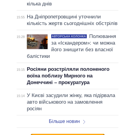
кілька днів
На Дніпропетровщині уточнили
15:55
кількість жертв сьогоднішніх обстрілів
Полювання
АВТОРСЬКА КОЛОНКА
15:28
за «Іскандером»: чи можна
його знищити без власної
балістики
Росіяни розстріляли полоненого
15:15
воїна поблизу Мирного на
Донеччині – прокуратура
У Києві засудили жінку, яка підірвала
15:14
авто військового на замовлення
росіян
Більше новин