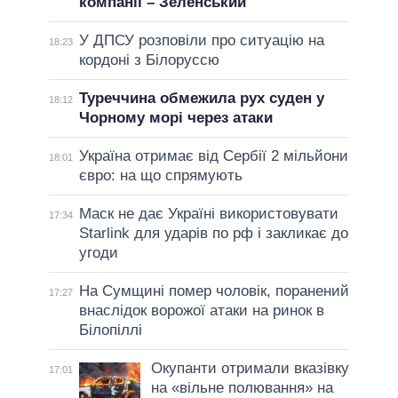
компанії – Зеленський
У ДПСУ розповіли про ситуацію на
18:23
кордоні з Білоруссю
Туреччина обмежила рух суден у
18:12
Чорному морі через атаки
Україна отримає від Сербії 2 мільйони
18:01
євро: на що спрямують
Маск не дає Україні використовувати
17:34
Starlink для ударів по рф і закликає до
угоди
На Сумщині помер чоловік, поранений
17:27
внаслідок ворожої атаки на ринок в
Білопіллі
Окупанти отримали вказівку
17:01
на «вільне полювання» на