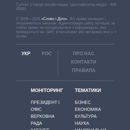
Cуб'єкт у сфері онлайн-медіа. Ідентифікатор медіа – R40-
05063
© 2009—2026
«Слово і Діло»
.
Всі права захищені і
охороняються законом. Адміністрація сайту залишає за
собою право не погоджуватися з інформацією, яка
публікується на сайті, власниками або авторами якої є треті
особи.
УКР
РОС
ПРО НАС
КОНТАКТИ
ПРАВИЛА
МОНІТОРИНГ
ТЕМАТИКИ
ПРЕЗИДЕНТ І
БІЗНЕС
ОФІС
ЕКОНОМІКА
ВЕРХОВНА
КУЛЬТУРА
РАДА
НАУКА