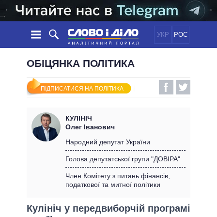
УКР
РОС
НОВИНИ
ОБІЦЯНКА ПОЛІТИКА
ОБIЦЯНКИ
СТРІЧКА
ПОЛІТИКА
ПІДПИСАТИСЯ НА ПОЛІТИКА
ПОДІЇ
ЕКОНОМІКА
ПОЛIТИКИ
СТАТТІ
СУСПІЛЬСТВО
КУЛІНІЧ
ІНФОГРАФІКА
ДУМКИ
СВІТ
УСІ ПОЛІТИКИ
Олег Іванович
ОГЛЯДИ
ПРЕЗИДЕНТ І ОФІС
Народний депутат України
ВІДЕО
ДАЙДЖЕСТИ
ВЕРХОВНА РАДА
Голова депутатської групи "ДОВІРА"
ПІДТРИМАТИ
КАБІНЕТ МІНІСТРІВ
Член Комітету з питань фінансів,
ГОЛОВИ ОБЛАДМІНІСТРАЦІЙ
податкової та митної політики
ПОРІВНЯННЯ ПОЛІТИКІВ
МЕРИ МІСТ
Кулініч у передвиборчій програмі
ВСІ ПЕРСОНИ