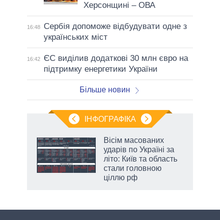
Херсонщині – ОВА
Сербія допоможе відбудувати одне з
16:48
українських міст
ЄС виділив додаткові 30 млн євро на
16:42
підтримку енергетики України
Більше новин
ІНФОГРАФІКА
 як
Вісім масованих
и за
ударів по Україні за
літо: Київ та область
2027-
стали головною
ціллю рф