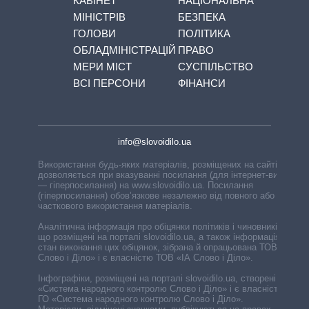
КАБІНЕТ
НАЦІОНАЛЬНА
МІНІСТРІВ
БЕЗПЕКА
ГОЛОВИ
ПОЛІТИКА
ОБЛАДМІНІСТРАЦІЙ
ПРАВО
МЕРИ МІСТ
СУСПІЛЬСТВО
ВСІ ПЕРСОНИ
ФІНАНСИ
info@slovoidilo.ua
Використання будь-яких матеріалів, розміщених на сайті,
дозволяється при вказуванні посилання (для інтернет-видань
— гіперпосилання) на www.slovoidilo.ua. Посилання
(гіперпосилання) обов’язкове незалежно від повного або
часткового використання матеріалів.
Аналітична інформація про обіцянки політиків і чиновників,
що розміщені на порталі slovoidilo.ua, а також інформація про
стан виконання цих обіцянок, зібрана й опрацьована ТОВ «ІА
Слово і Діло» і є власністю ТОВ «ІА Слово і Діло».
Інфографіки, розміщені на порталі slovoidilo.ua, створені ГО
«Система народного контролю Слово і Діло» і є власністю
ГО «Система народного контролю Слово і Діло».