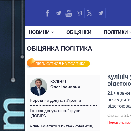
НОВИНИ
ОБIЦЯНКИ
ПОЛIТИКИ
УСІ ПОЛІТИКИ
ПРЕЗИДЕНТ І ОФ
ОБІЦЯНКА ПОЛІТИКА
ПІДПИСАТИСЯ НА ПОЛІТИКА
Кулініч
КУЛІНІЧ
відстою
Олег Іванович
21 червня
передвибо
Народний депутат України
відстоюва
Голова депутатської групи
Сказано 21 
"ДОВІРА"
Перевіряєтьс
Член Комітету з питань фінансів,