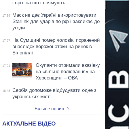
євро: на що спрямують
Маск не дає Україні використовувати
17:34
Starlink для ударів по рф і закликає до
угоди
На Сумщині помер чоловік, поранений
17:27
внаслідок ворожої атаки на ринок в
Білопіллі
Окупанти отримали вказівку
17:01
на «вільне полювання» на
Херсонщині – ОВА
Сербія допоможе відбудувати одне з
16:48
українських міст
Більше новин
АКТУАЛЬНЕ ВІДЕО