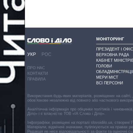
МОНІТОРИНГ
ПРЕЗИДЕНТ І ОФІС
УКР
РОС
ВЕРХОВНА РАДА
КАБІНЕТ МІНІСТРІ
ГОЛОВИ
ПРО НАС
ОБЛАДМІНІСТРАЦІ
КОНТАКТИ
МЕРИ МІСТ
ПРАВИЛА
ВСІ ПЕРСОНИ
Використання будь-яких матеріалів, розміщених на сайті,
обов’язкове незалежно від повного або часткового викори
Аналітична інформація про обіцянки політиків і чиновників
Діло» і є власністю ТОВ «ІА Слово і Діло».
Інфографіки, розміщені на порталі slovoidilo.ua, створен
Матеріали, відмічені значками, публікуються на правах р
Редакція не несе відповідальності за факти та оціночні 