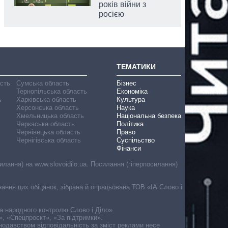
років війни з
росією
ТЕМАТИКИ
асть
Сумська область
Бізнес
Тернопільська область
Економіка
ь
Харківська область
Культура
Херсонська область
Наука
Хмельницька область
Національна безпека
Черкаська область
Політика
Чернівецька область
Право
Чернігівська область
Суспільство
Фінанси
лання) на www.slovoidilo.ua. Посилання (гіперпосилання)
онання цих обіцянок, зібрана й опрацьована ТОВ «ІА Слово і
ма народного контролю Слово і Діло».
», «Спецпроєкт», «За підтримки».
онодавством відповідальність за зміст реклами несе