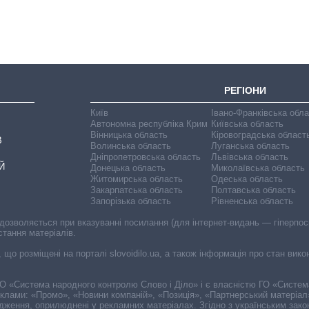
прогнозують на
2027-й
РЕГІОНИ
Київ
Івано-Франківська обл
Автономна республіка Крим
Київська область
Вінницька область
Кіровоградська област
В
Волинська область
Луганська область
Дніпропетровська область
Львівська область
Й
Донецька область
Миколаївська область
Житомирська область
Одеська область
Закарпатська область
Полтавська область
Запорізька область
Рівненська область
 дозволяється при вказуванні посилання (для інтернет-видань — гіперпоси
стання матеріалів.
, що розміщені на порталі slovoidilo.ua, а також інформація про стан вик
і ГО «Система народного контролю Слово і Діло» і є власністю ГО «Систе
еклами: «Промо», «Новини компаній», «Позиція», «Партнерський матеріал
судження, оприлюднені у рекламних матеріалах. Згідно з українським зак