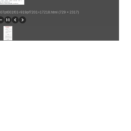
p407pt001f01=919pf7201=17218.html (729 × 2317)