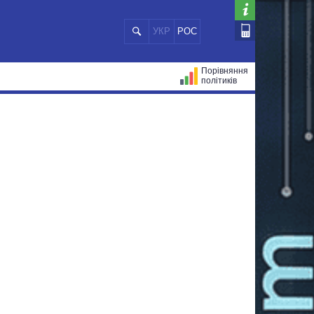
УКР
РОС
Порівняння
політиків
ЦІЙ
МЕРИ МІСТ
ВСІ ПЕРСОНИ