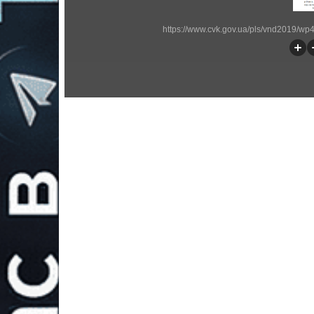
https://www.cvk.gov.ua/pls/vnd2019/w