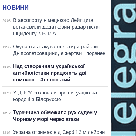
НОВИНИ
В аеропорту німецького Лейпцига
20:08
встановили додатковий радар після
інциденту з БПЛА
Окупанти атакували чотири райони
19:36
Дніпропетровщини, є жертви і поранені
Над створенням української
19:03
антибалістики працюють дві
компанії – Зеленський
У ДПСУ розповіли про ситуацію на
18:23
кордоні з Білоруссю
Туреччина обмежила рух суден у
18:12
Чорному морі через атаки
Україна отримає від Сербії 2 мільйони
18:01