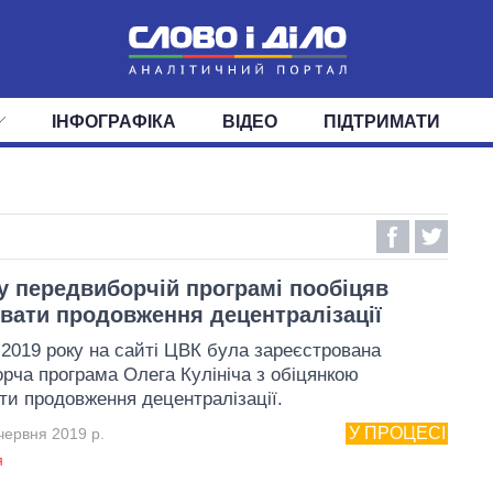
ІНФОГРАФІКА
ВІДЕО
ПІДТРИМАТИ
ІС
СТРІЧКА
ВЕРХОВНА РАДА
ПОДІЇ
СТАТТІ
КАБІНЕТ МІНІСТРІВ
ДУМКИ
ОГЛЯДИ
ГОЛОВИ ОБЛАДМІНІСТРА
ДАЙДЖЕСТИ
ПОЛІТИКА
ДЕПУТАТИ
ЕКОНОМІКА
КОМІТЕТИ
СУСПІЛЬСТВО
ФРАКЦІЇ
ОКРУГИ
СВІТ
 у передвиборчій програмі пообіцяв
вати продовження децентралізації
 2019 року на сайті ЦВК була зареєстрована
рча програма Олега Кулініча з обіцянкою
ти продовження децентралізації.
У ПРОЦЕСІ
червня 2019 р.
я