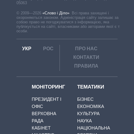
05063
© 2009—2026
«Слово і Діло»
.
Всі права захищені і
охороняються законом. Адміністрація сайту залишає за
собою право не погоджуватися з інформацією, яка
публікується на сайті, власниками або авторами якої є треті
особи.
УКР
РОС
ПРО НАС
КОНТАКТИ
ПРАВИЛА
МОНІТОРИНГ
ТЕМАТИКИ
ПРЕЗИДЕНТ І
БІЗНЕС
ОФІС
ЕКОНОМІКА
ВЕРХОВНА
КУЛЬТУРА
РАДА
НАУКА
КАБІНЕТ
НАЦІОНАЛЬНА