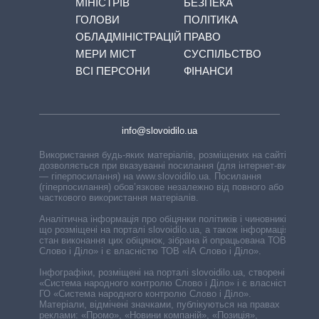
МІНІСТРІВ
БЕЗПЕКА
ГОЛОВИ
ПОЛІТИКА
ОБЛАДМІНІСТРАЦІЙ
ПРАВО
МЕРИ МІСТ
СУСПІЛЬСТВО
ВСІ ПЕРСОНИ
ФІНАНСИ
info@slovoidilo.ua
Використання будь-яких матеріалів, розміщених на сайті,
дозволяється при вказуванні посилання (для інтернет-видань
— гіперпосилання) на www.slovoidilo.ua. Посилання
(гіперпосилання) обов’язкове незалежно від повного або
часткового використання матеріалів.
Аналітична інформація про обіцянки політиків і чиновників,
що розміщені на порталі slovoidilo.ua, а також інформація про
стан виконання цих обіцянок, зібрана й опрацьована ТОВ «ІА
Слово і Діло» і є власністю ТОВ «ІА Слово і Діло».
Інфографіки, розміщені на порталі slovoidilo.ua, створені ГО
«Система народного контролю Слово і Діло» і є власністю
ГО «Система народного контролю Слово і Діло».
Матеріали, відмічені значками, публікуються на правах
реклами: «Промо», «Новини компаній», «Позиція»,