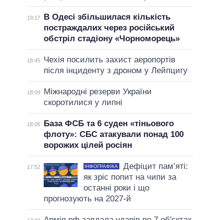
В Одесі збільшилася кількість
19:17
постраждалих через російський
обстріл стадіону «Чорноморець»
Чехія посилить захист аеропортів
18:45
після інциденту з дроном у Лейпцигу
Міжнародні резерви України
18:09
скоротилися у липні
База ФСБ та 6 суден «тіньового
18:05
флоту»: СБС атакували понад 100
ворожих цілей росіян
Дефіцит пам’яті:
ІНФОГРАФІКА
17:52
як зріс попит на чипи за
останні роки і що
прогнозують на 2027-й
Армія рф завдала ударів по 7 об'єктах