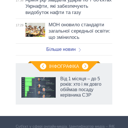
17:38
Укрнафти, які забезпечують
видобуток нафти та газу
МОН оновило стандарти
17:29
загальної середньої освіти:
що змінилось
Більше новин
ІНФОГРАФІКА
Від 1 місяця – до 5
раїні
років: хто і як довго
ої
обіймав посаду
керівника СЗР
Cуб'єкт у сфері онлайн-медіа. Ідентифікатор медіа – R40-