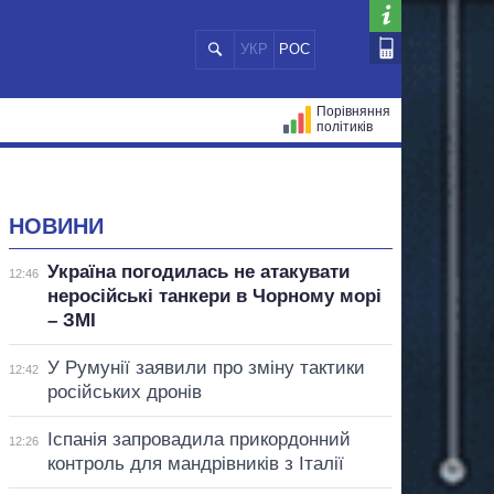
УКР
РОС
Порівняння
політиків
ЦІЙ
МЕРИ МІСТ
ВСІ ПЕРСОНИ
НОВИНИ
Україна погодилась не атакувати
12:46
неросійські танкери в Чорному морі
– ЗМІ
У Румунії заявили про зміну тактики
12:42
російських дронів
Іспанія запровадила прикордонний
12:26
контроль для мандрівників з Італії