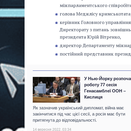
міжпарламентського співробіт
голова Меджлісу кримськотат
керівник Головного управління
Директорату з питань зовнішнь
президента Юрій Вітренко,
директор Департаменту міжнар
постійний представник презид
У Нью-Йорку розпоч
роботу 77 сесія
Генасамблеї ООН –
Кислиця
Як зазначив український дипломат, війна має
закінчитися під час цієї сесії, а росія має бути
притягнута до відповідальності.
14 вересня 2022, 03:34