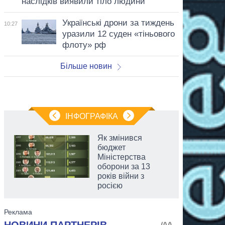
наслідків виявили тіло людини
Українські дрони за тиждень
10:27
уразили 12 суден «тіньового
флоту» рф
Більше новин
ІНФОГРАФІКА
Як змінився
бюджет
Міністерства
оборони за 13
років війни з
росією