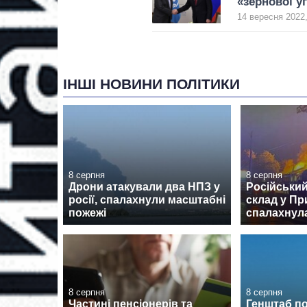
«зернової у
14 вересня 2022,
ІНШІ НОВИНИ ПОЛІТИКИ
8 серпня
8 серпня
Дрони атакували два НПЗ у
Російський
росії, спалахнули масштабні
склад у Пр
пожежі
спалахнул
8 серпня
8 серпня
Частині пенсіонерів та
Генштаб п