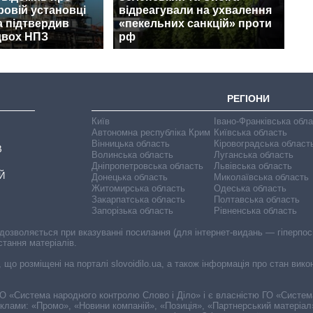
ровій установці
відреагували на ухвалення
а підтвердив
«пекельних санкцій» проти
двох НПЗ
рф
РЕГІОНИ
Київ
Івано-Франківська обл
Автономна республіка Крим
Київська область
Вінницька область
Кіровоградська област
В
Волинська область
Луганська область
Дніпропетровська область
Львівська область
Й
Донецька область
Миколаївська область
Житомирська область
Одеська область
Закарпатська область
Полтавська область
Запорізька область
Рівненська область
 дозволяється при вказуванні посилання (для інтернет-видань — гіперпоси
стання матеріалів.
, що розміщені на порталі slovoidilo.ua, а також інформація про стан вик
і ГО «Система народного контролю Слово і Діло» і є власністю ГО «Систе
еклами: «Промо», «Новини компаній», «Позиція», «Партнерський матеріал