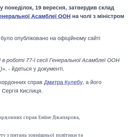
у понеділок, 19 вересня, затвердив склад
 Генеральної Асамблеї ООН
на чолі з міністром
уло опубліковано на офіційному сайті
в роботі 77-ї сесії Генеральної Асамблеї ООН
)
», - йдеться у документі.
акордонних справ
Дмитра Кулебу
, а його
Як за 10 років
змінилася кількість
 Сергія Кислиця.
вступників на
бакалаврат,
магістратуру та
аспірантуру
кордонних справ Еміне Джапарова,
ту з питань зовнішньої політики та