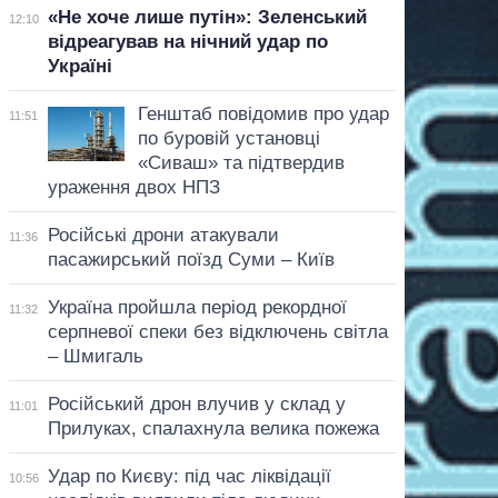
«Не хоче лише путін»: Зеленський
12:10
відреагував на нічний удар по
Україні
Генштаб повідомив про удар
11:51
по буровій установці
«Сиваш» та підтвердив
ураження двох НПЗ
Російські дрони атакували
11:36
пасажирський поїзд Суми – Київ
Україна пройшла період рекордної
11:32
серпневої спеки без відключень світла
– Шмигаль
Російський дрон влучив у склад у
11:01
Прилуках, спалахнула велика пожежа
Удар по Києву: під час ліквідації
10:56