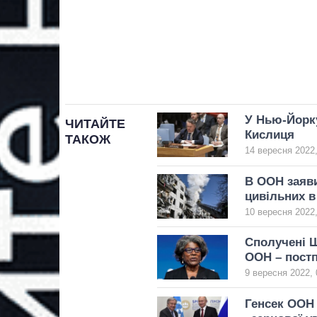
У Нью-Йорку
ЧИТАЙТЕ
Кислиця
ТАКОЖ
14 вересня 2022,
В ООН заяви
цивільних в
10 вересня 2022,
Сполучені 
ООН – пост
9 вересня 2022, 
Генсек ООН 