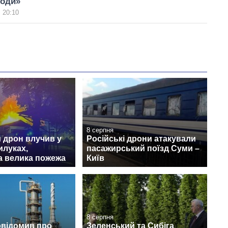
годи»
 20:10
8 серпня
 дрон влучив у
Російські дрони атакували
илуках,
пасажирський поїзд Суми –
а велика пожежа
Київ
8 серпня
овідомив про
Зеленський та Сибіга