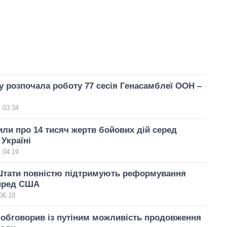
 розпочала роботу 77 сесія Генасамблеї ООН –
 03:34
ли про 14 тисяч жертв бойових дій серед
 Україні
 04:19
Штати повністю підтримують реформування
пред США
06:10
обговорив із путіним можливість продовження