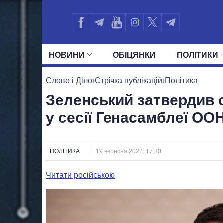
НОВИНИ
ОБIЦЯНКИ
ПОЛIТИКИ
УСІ ПОЛІТИКИ
ПРЕЗИДЕНТ І ОФ
Слово і Діло
›
Стрічка публікацій
›
Політика
Зеленський затвердив с
у сесії Генасамблеї ОО
ПОЛІТИКА
19 вересня 2022, 17:30
Читати російською