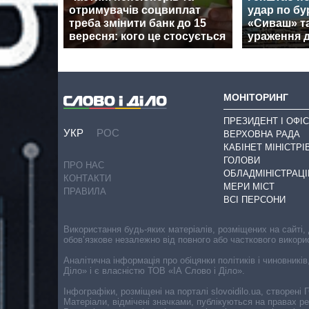
отримувачів соцвиплат
удар по бу
треба змінити банк до 15
«Сиваш» т
вересня: кого це стосується
ураження 
МОНІТОРИНГ
ПРЕЗИДЕНТ І ОФІС
УКР
РОС
ВЕРХОВНА РАДА
КАБІНЕТ МІНІСТРІ
ГОЛОВИ
ПРО НАС
ОБЛАДМІНІСТРАЦІ
КОНТАКТИ
МЕРИ МІСТ
ПРАВИЛА
ВСІ ПЕРСОНИ
Використання будь-яких матеріалів, розміщених на сайті,
обов’язкове незалежно від повного або часткового викори
Аналітична інформація про обіцянки політиків і чиновників
Діло» і є власністю ТОВ «ІА Слово і Діло».
Інфографіки, розміщені на порталі slovoidilo.ua, створен
Матеріали, відмічені значками, публікуються на правах р