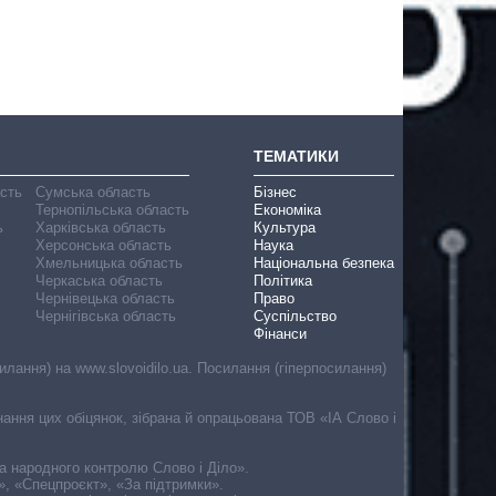
ТЕМАТИКИ
асть
Сумська область
Бізнес
Тернопільська область
Економіка
ь
Харківська область
Культура
Херсонська область
Наука
Хмельницька область
Національна безпека
Черкаська область
Політика
Чернівецька область
Право
Чернігівська область
Суспільство
Фінанси
лання) на www.slovoidilo.ua. Посилання (гіперпосилання)
онання цих обіцянок, зібрана й опрацьована ТОВ «ІА Слово і
ма народного контролю Слово і Діло».
», «Спецпроєкт», «За підтримки».