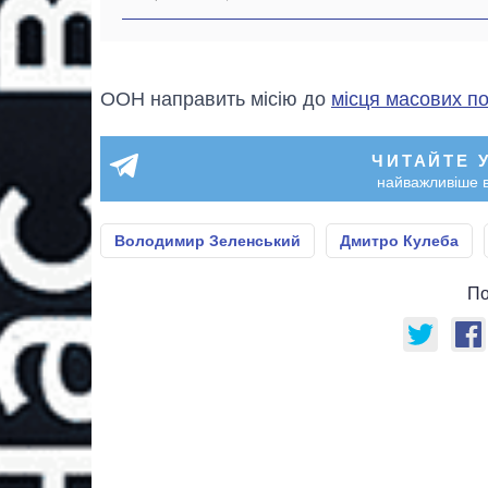
ООН направить місію до
місця масових по
ЧИТАЙТЕ 
найважливіше в
Володимир Зеленський
Дмитро Кулеба
По