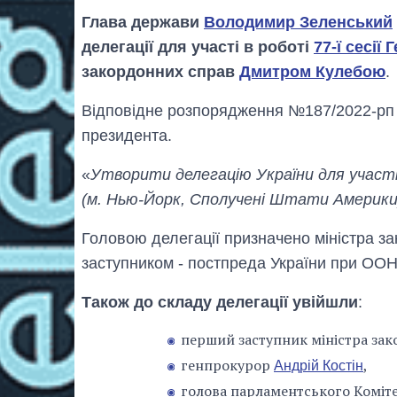
Глава держави
Володимир Зеленський
делегації для участі в роботі
77-ї сесії
закордонних справ
Дмитром Кулебою
.
Відповідне розпорядження №187/2022-рп б
президента.
«
Утворити делегацію України для участі 
(м. Нью-Йорк, Сполучені Штати Америки
Головою делегації призначено міністра з
заступником - постпреда України при ООН
Також до складу делегації увійшли
:
перший заступник міністра за
генпрокурор
,
Андрій Костін
голова парламентського Коміте