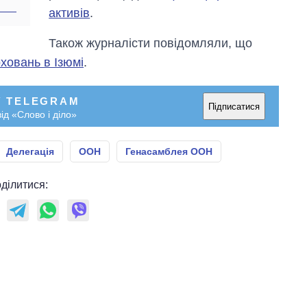
активів
.
Також журналісти повідомляли, що
ховань в Ізюмі
.
У TELEGRAM
Підписатися
ід «Слово і діло»
Делегація
ООН
Генасамблея ООН
ділитися: