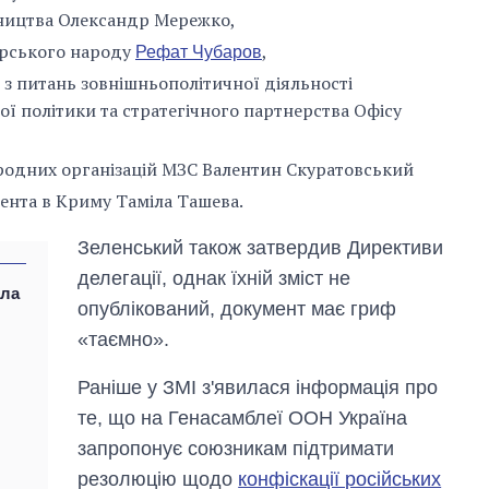
ництва Олександр Мережко,
арського народу
,
Рефат Чубаров
 з питань зовнішньополітичної діяльності
ої політики та стратегічного партнерства Офісу
одних організацій МЗС Валентин Скуратовський
ента в Криму Таміла Ташева.
Зеленський також затвердив Директиви
делегації, однак їхній зміст не
ала
опублікований, документ має гриф
«таємно».
Раніше у ЗМІ з'явилася інформація про
те, що на Генасамблеї ООН Україна
запропонує союзникам підтримати
резолюцію щодо
конфіскації російських