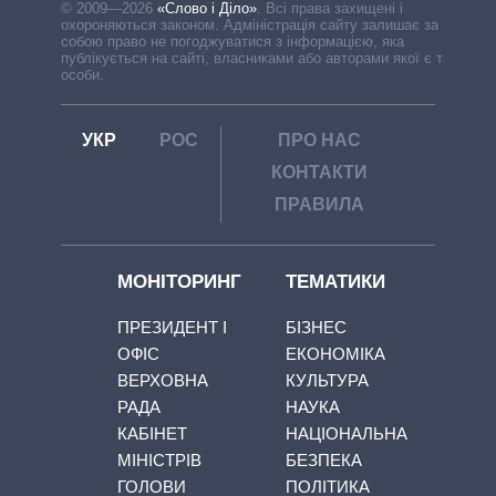
© 2009—2026
«Слово і Діло»
.
Всі права захищені і
охороняються законом. Адміністрація сайту залишає за
собою право не погоджуватися з інформацією, яка
публікується на сайті, власниками або авторами якої є треті
особи.
УКР
РОС
ПРО НАС
КОНТАКТИ
ПРАВИЛА
МОНІТОРИНГ
ТЕМАТИКИ
ПРЕЗИДЕНТ І
БІЗНЕС
ОФІС
ЕКОНОМІКА
ВЕРХОВНА
КУЛЬТУРА
РАДА
НАУКА
КАБІНЕТ
НАЦІОНАЛЬНА
МІНІСТРІВ
БЕЗПЕКА
ГОЛОВИ
ПОЛІТИКА