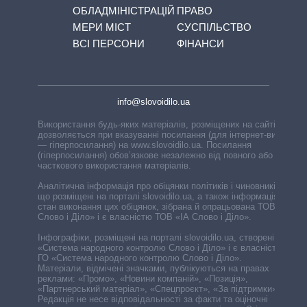
ОБЛАДМІНІСТРАЦІЙ
ПРАВО
МЕРИ МІСТ
СУСПІЛЬСТВО
ВСІ ПЕРСОНИ
ФІНАНСИ
info@slovoidilo.ua
Використання будь-яких матеріалів, розміщених на сайті,
дозволяється при вказуванні посилання (для інтернет-видань
— гіперпосилання) на www.slovoidilo.ua. Посилання
(гіперпосилання) обов’язкове незалежно від повного або
часткового використання матеріалів.
Аналітична інформація про обіцянки політиків і чиновників,
що розміщені на порталі slovoidilo.ua, а також інформація про
стан виконання цих обіцянок, зібрана й опрацьована ТОВ «ІА
Слово і Діло» і є власністю ТОВ «ІА Слово і Діло».
Інфографіки, розміщені на порталі slovoidilo.ua, створені ГО
«Система народного контролю Слово і Діло» і є власністю
ГО «Система народного контролю Слово і Діло».
Матеріали, відмічені значками, публікуються на правах
реклами: «Промо», «Новини компаній», «Позиція»,
«Партнерський матеріал», «Спецпроєкт», «За підтримки».
Редакція не несе відповідальності за факти та оціночні