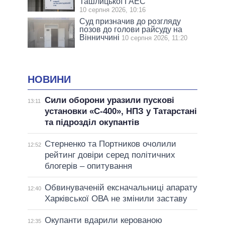
Ташлицької ГАЕС
10 серпня 2026, 10:16
Суд призначив до розгляду
позов до голови райсуду на
Вінниччині
10 серпня 2026, 11:20
НОВИНИ
Сили оборони уразили пускові
13:11
установки «С-400», НПЗ у Татарстані
та підрозділ окупантів
Стерненко та Портников очолили
12:52
рейтинг довіри серед політичних
блогерів – опитування
Обвинуваченій ексначальниці апарату
12:40
Харківської ОВА не змінили заставу
Окупанти вдарили керованою
12:35