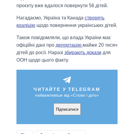
проєкту вже вдалося повернути 56 дітей.
Нагадаємо, Україна та Канада
створять
коаліцію
щодо повернення українських дітей.
Також повідомляли, що влада України має
офіційні дані про
депортацію
майже 20 тисяч
дітей до росії. Наразі
збирають докази
для
ООН щодо цього факту.
ЧИТАЙТЕ У TELEGRAM
найважливіше від «Слово і діло»
Підписатися