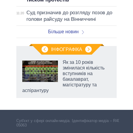
Суд призначив до розгляду позов до
11:20
голови райсуду на Вінниччині
Більше новин
ІНФОГРАФІКА
 5
Як за 10 років
вго
змінилася кількість
вступників на
бакалаврат,
магістратуру та
аспірантуру
Cуб'єкт у сфері онлайн-медіа. Ідентифікатор медіа – R40-
05063