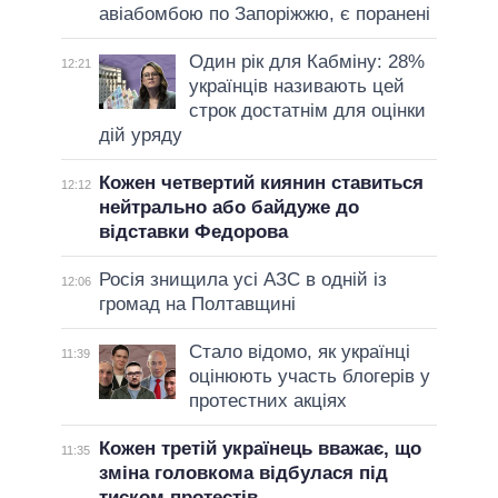
авіабомбою по Запоріжжю, є поранені
Один рік для Кабміну: 28%
12:21
українців називають цей
строк достатнім для оцінки
дій уряду
Кожен четвертий киянин ставиться
12:12
нейтрально або байдуже до
відставки Федорова
Росія знищила усі АЗС в одній із
12:06
громад на Полтавщині
Стало відомо, як українці
11:39
оцінюють участь блогерів у
протестних акціях
Кожен третій українець вважає, що
11:35
зміна головкома відбулася під
тиском протестів