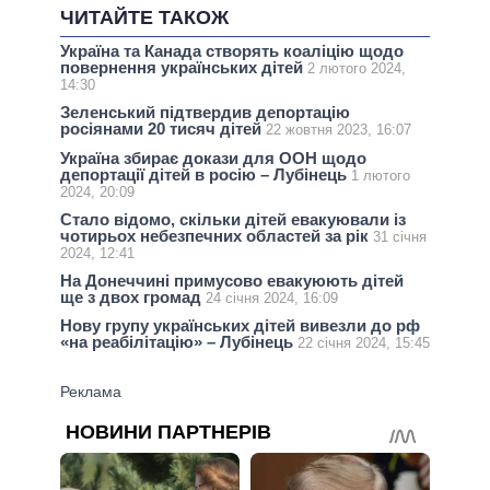
ЧИТАЙТЕ ТАКОЖ
Україна та Канада створять коаліцію щодо
повернення українських дітей
2 лютого 2024,
14:30
Зеленський підтвердив депортацію
росіянами 20 тисяч дітей
22 жовтня 2023, 16:07
Україна збирає докази для ООН щодо
депортації дітей в росію – Лубінець
1 лютого
2024, 20:09
Стало відомо, скільки дітей евакуювали із
чотирьох небезпечних областей за рік
31 січня
2024, 12:41
На Донеччині примусово евакуюють дітей
ще з двох громад
24 січня 2024, 16:09
Нову групу українських дітей вивезли до рф
«на реабілітацію» – Лубінець
22 січня 2024, 15:45