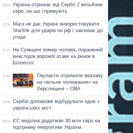
Україна отримає від Сербії 2 мільйони
18:01
євро: на що спрямують
Маск не дає Україні використовувати
17:34
Starlink для ударів по рф і закликає до
угоди
На Сумщині помер чоловік, поранений
17:27
внаслідок ворожої атаки на ринок в
Білопіллі
Окупанти отримали вказівку
17:01
на «вільне полювання» на
Херсонщині – ОВА
Сербія допоможе відбудувати одне з
16:48
українських міст
ЄС виділив додаткові 30 млн євро на
16:42
підтримку енергетики України