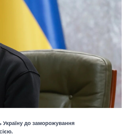
ь Україну до заморожування
сією.