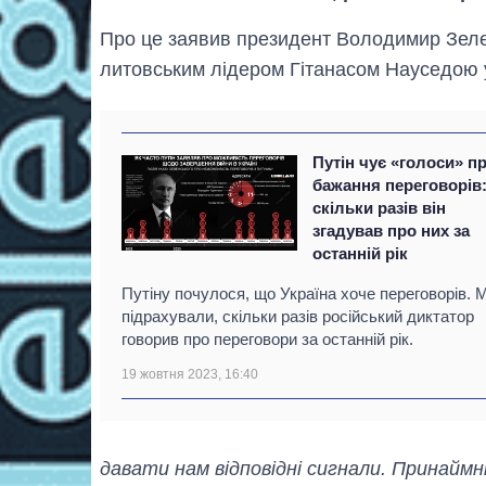
Про це заявив президент Володимир Зелен
литовським лідером Гітанасом Науседою у
Путін чує «голоси» п
бажання переговорів
скільки разів він
згадував про них за
останній рік
Путіну почулося, що Україна хоче переговорів. 
підрахували, скільки разів російський диктатор
говорив про переговори за останній рік.
19 жовтня 2023, 16:40
давати нам відповідні сигнали. Принаймні 