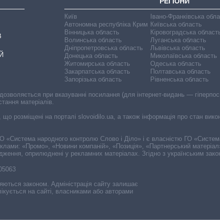
РЕГІОНИ
Київ
Івано-Франківська обл
Автономна республіка Крим
Київська область
Вінницька область
Кіровоградська област
В
Волинська область
Луганська область
Дніпропетровська область
Львівська область
Й
Донецька область
Миколаївська область
Житомирська область
Одеська область
Закарпатська область
Полтавська область
Запорізька область
Рівненська область
 дозволяється при вказуванні посилання (для інтернет-видань — гіперпоси
стання матеріалів.
, що розміщені на порталі slovoidilo.ua, а також інформація про стан вик
і ГО «Система народного контролю Слово і Діло» і є власністю ГО «Систе
еклами: «Промо», «Новини компаній», «Позиція», «Партнерський матеріал
судження, оприлюднені у рекламних матеріалах. Згідно з українським зак
-05063
няються законом. Адміністрація сайту залишає
ікується на сайті, власниками або авторами