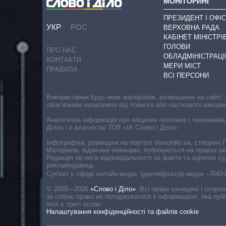
МОНІТОРИНГ
ПРЕЗИДЕНТ І ОФІС
УКР
РОС
ВЕРХОВНА РАДА
КАБІНЕТ МІНІСТРІ
ГОЛОВИ
ПРО НАС
ОБЛАДМІНІСТРАЦІ
КОНТАКТИ
МЕРИ МІСТ
ПРАВИЛА
ВСІ ПЕРСОНИ
Використання будь-яких матеріалів, розміщених на сайті,
обов’язкове незалежно від повного або часткового викори
Аналітична інформація про обіцянки політиків і чиновників
Діло» і є власністю ТОВ «ІА Слово і Діло».
Інфографіки, розміщені на порталі slovoidilo.ua, створен
Матеріали, відмічені значками, публікуються на правах р
Редакція не несе відповідальності за факти та оціночні 
рекламодавець.
Cуб'єкт у сфері онлайн-медіа. Ідентифікатор медіа – R40
© 2009—2026
«Слово і Діло»
.
Всі права захищені і охоро
за собою право не погоджуватися з інформацією, яка публ
якої є треті особи.
Налаштування конфіденційності та файлів cookie