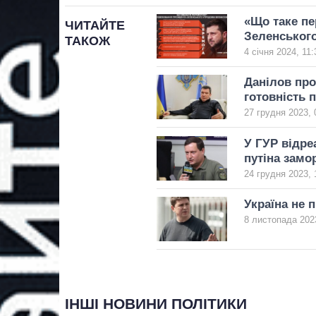
«Що таке пе
ЧИТАЙТЕ
Зеленськог
ТАКОЖ
4 січня 2024, 11:
Данілов про
готовність 
27 грудня 2023, 
У ГУР відре
путіна замо
24 грудня 2023, 
Україна не 
8 листопада 2023
ІНШІ НОВИНИ ПОЛІТИКИ