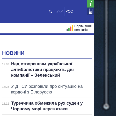
УКР
РОС
Порівняння
політиків
ЦІЙ
МЕРИ МІСТ
ВСІ ПЕРСОНИ
НОВИНИ
Над створенням української
19:03
антибалістики працюють дві
компанії – Зеленський
У ДПСУ розповіли про ситуацію на
18:23
кордоні з Білоруссю
Туреччина обмежила рух суден у
18:12
Чорному морі через атаки