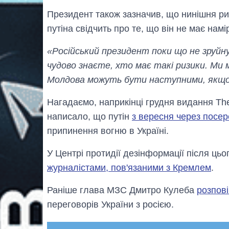
Президент також зазначив, що нинішня ри
путіна свідчить про те, що він не має намі
«Російський президент поки що не зруйнує
чудово знаєте, хто має такі ризики. Ми 
Молдова можуть бути наступними, якщо
Нагадаємо, наприкінці грудня видання Th
написало, що путін
з вересня через посе
припинення вогню в Україні.
У Центрі протидії дезінформації після ць
журналістами, пов'язаними з Кремлем
.
Раніше глава МЗС Дмитро Кулеба
розпові
переговорів України з росією.