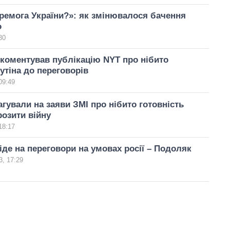
ремога України?»: як змінювалося бачення
о
30
коментував публікацію NYT про нібито
путіна до переговорів
09:49
агували на заяви ЗМІ про нібито готовність
розити війну
18:17
піде на переговори на умовах росії – Подоляк
, 17:29