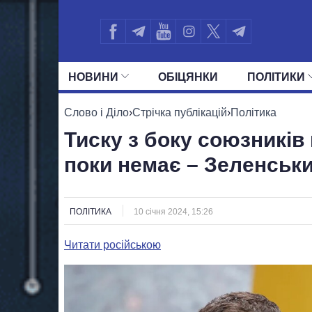
НОВИНИ
ОБIЦЯНКИ
ПОЛIТИКИ
УСІ ПОЛІТИКИ
ПРЕЗИДЕНТ І ОФ
Слово і Діло
›
Стрічка публікацій
›
Політика
Тиску з боку союзникі
поки немає – Зеленськ
ПОЛІТИКА
10 січня 2024, 15:26
Читати російською