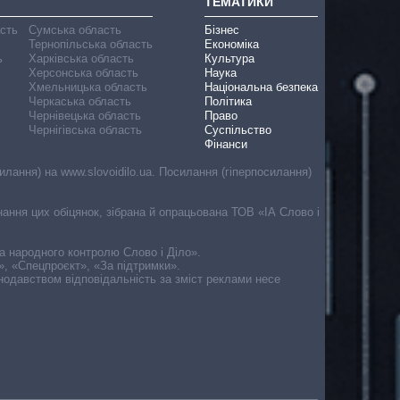
ТЕМАТИКИ
асть
Сумська область
Бізнес
Тернопільська область
Економіка
ь
Харківська область
Культура
Херсонська область
Наука
Хмельницька область
Національна безпека
Черкаська область
Політика
Чернівецька область
Право
Чернігівська область
Суспільство
Фінанси
лання) на www.slovoidilo.ua. Посилання (гіперпосилання)
онання цих обіцянок, зібрана й опрацьована ТОВ «ІА Слово і
ма народного контролю Слово і Діло».
», «Спецпроєкт», «За підтримки».
онодавством відповідальність за зміст реклами несе