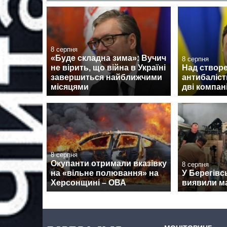
8 серпня
«Буде складна зима»: Вучич
8 серпня
не вірить, що війна в Україні
Над створе
завершиться найближчими
антибаліс
місяцями
дві компан
8 серпня
Окупанти отримали вказівку
8 серпня
на «вільне полювання» на
У Берегівс
Херсонщині – ОВА
виявили м