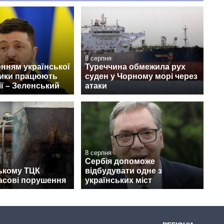
8 серпня
нням української
Туреччина обмежила рух
тики працюють
суден у Чорному морі через
ії – Зеленський
атаки
8 серпня
Сербія допоможе
ькому ТЦК
відбудувати одне з
асові порушення
українських міст