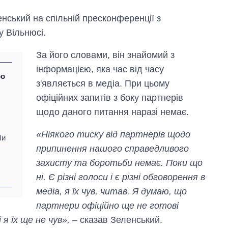
ський на спільній пресконференції з
 Вільнюсі.
За його словами, він знайомий з
інформацією, яка час від часу
ро
з'являється в медіа. При цьому
:
офіційних запитів з боку партнерів
щодо даного питання наразі немає.
Скільки картоплі
вирощували в
«Ніякого тиску від партнерів щодо
Україні до і під час
Ми
великої війни
припинення нашого справедливого
захисту та боротьби немає. Поки що
ні. Є різні голоси і є різні обговорення в
медіа, я їх чув, читав. Я думаю, що
партнери офіційно ще не готові
я їх ще не чув»,
– сказав Зеленський.