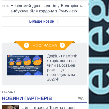
Невідомий дрон залетів у Болгарію та
16:36
вибухнув біля кордону з Румунією
Більше новин
ІНФОГРАФІКА
Дефіцит пам’яті:
як зріс попит на
чипи за останні
роки і що
прогнозують на
2027-й