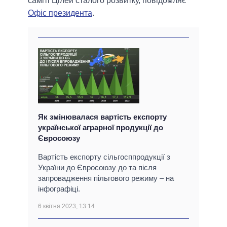
саміті Цілей сталого розвитку, повідомляє
Офіс президента
.
Як змінювалася вартість експорту
української аграрної продукції до
Євросоюзу
Вартість експорту сільгосппродукції з
України до Євросоюзу до та після
запровадження пільгового режиму – на
інфографіці.
6 квітня 2023, 13:14