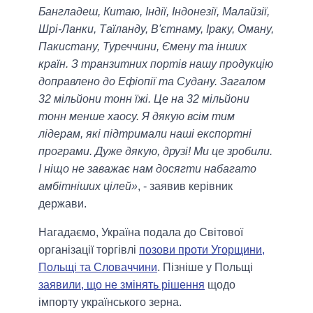
Бангладеш, Китаю, Індії, Індонезії, Малайзії,
Шрі-Ланки, Таїланду, В'єтнаму, Іраку, Оману,
Пакистану, Туреччини, Ємену та інших
країн. З транзитних портів нашу продукцію
доправлено до Ефіопії та Судану. Загалом
32 мільйони тонн їжі. Це на 32 мільйони
тонн менше хаосу. Я дякую всім тим
лідерам, які підтримали наші експортні
програми. Дуже дякую, друзі! Ми це зробили.
І ніщо не заважає нам досягти набагато
амбітніших цілей»
, - заявив керівник
держави.
Нагадаємо, Україна подала до Світової
організації торгівлі
позови проти Угорщини,
Польщі та Словаччини
. Пізніше у Польщі
заявили, що не змінять рішення
щодо
імпорту українського зерна.