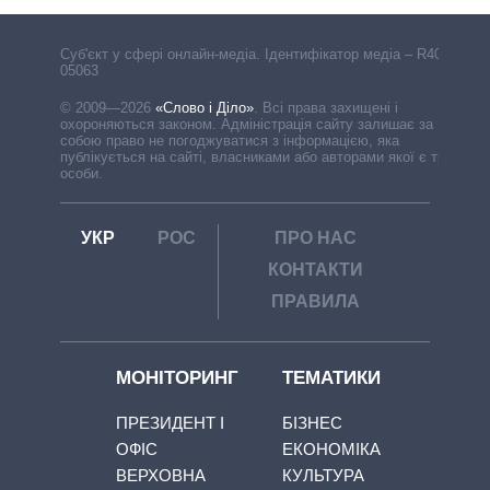
Cуб'єкт у сфері онлайн-медіа. Ідентифікатор медіа – R40-
05063
© 2009—2026
«Слово і Діло»
.
Всі права захищені і
охороняються законом. Адміністрація сайту залишає за
собою право не погоджуватися з інформацією, яка
публікується на сайті, власниками або авторами якої є треті
особи.
УКР
РОС
ПРО НАС
КОНТАКТИ
ПРАВИЛА
МОНІТОРИНГ
ТЕМАТИКИ
ПРЕЗИДЕНТ І
БІЗНЕС
ОФІС
ЕКОНОМІКА
ВЕРХОВНА
КУЛЬТУРА