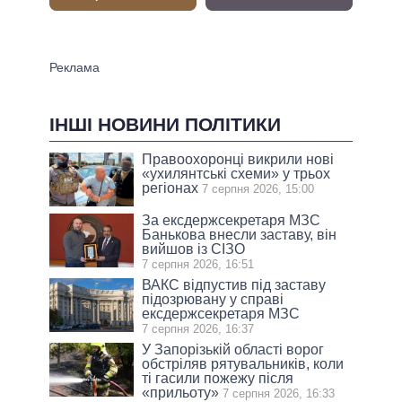
ІНШІ НОВИНИ ПОЛІТИКИ
Правоохоронці викрили нові
«ухилянтські схеми» у трьох
регіонах
7 серпня 2026, 15:00
За ексдержсекретаря МЗС
Банькова внесли заставу, він
вийшов із СІЗО
7 серпня 2026, 16:51
ВАКС відпустив під заставу
підозрювану у справі
ексдержсекретаря МЗС
7 серпня 2026, 16:37
У Запорізькій області ворог
обстріляв рятувальників, коли
ті гасили пожежу після
«прильоту»
7 серпня 2026, 16:33