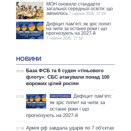
МОН оновило стандарти
загальної середньої освіти: що
змінилось
7 серпня 2026, 17:29
Дефіцит пам’яті: як зріс попит
на чипи за останні роки і що
прогнозують на 2027-й
7 серпня 2026, 17:52
НОВИНИ
База ФСБ та 6 суден «тіньового
18:05
флоту»: СБС атакували понад 100
ворожих цілей росіян
Дефіцит пам’яті:
ІНФОГРАФІКА
17:52
як зріс попит на чипи за
останні роки і що
прогнозують на 2027-й
Армія рф завдала ударів по 7 об'єктах
17:38