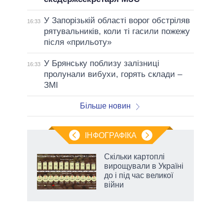
У Запорізькій області ворог обстріляв
16:33
рятувальників, коли ті гасили пожежу
після «прильоту»
У Брянську поблизу залізниці
16:33
пролунали вибухи, горять склади –
ЗМІ
Більше новин
ІНФОГРАФІКА
жет
Скільки картоплі
вирощували в Україні
ків
до і під час великої
війни