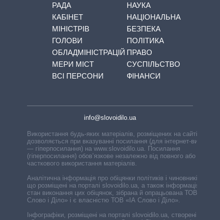
РАДА
НАУКА
КАБІНЕТ
НАЦІОНАЛЬНА
МІНІСТРІВ
БЕЗПЕКА
ГОЛОВИ
ПОЛІТИКА
ОБЛАДМІНІСТРАЦІЙ
ПРАВО
МЕРИ МІСТ
СУСПІЛЬСТВО
ВСІ ПЕРСОНИ
ФІНАНСИ
info@slovoidilo.ua
Використання будь-яких матеріалів, розміщених на сайті,
дозволяється при вказуванні посилання (для інтернет-видань
— гіперпосилання) на www.slovoidilo.ua. Посилання
(гіперпосилання) обов’язкове незалежно від повного або
часткового використання матеріалів.
Аналітична інформація про обіцянки політиків і чиновників,
що розміщені на порталі slovoidilo.ua, а також інформація про
стан виконання цих обіцянок, зібрана й опрацьована ТОВ «ІА
Слово і Діло» і є власністю ТОВ «ІА Слово і Діло».
Інфографіки, розміщені на порталі slovoidilo.ua, створені ГО