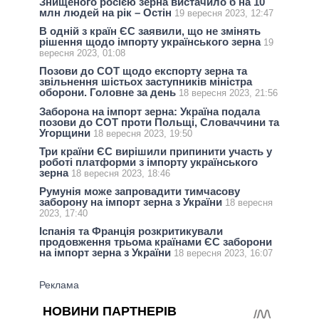
Знищеного росією зерна вистачило б на 10
млн людей на рік – Остін
19 вересня 2023, 12:47
В одній з країн ЄС заявили, що не змінять
рішення щодо імпорту українського зерна
19
вересня 2023, 01:08
Позови до СОТ щодо експорту зерна та
звільнення шістьох заступників міністра
оборони. Головне за день
18 вересня 2023, 21:56
Заборона на імпорт зерна: Україна подала
позови до СОТ проти Польщі, Словаччини та
Угорщини
18 вересня 2023, 19:50
Три країни ЄС вирішили припинити участь у
роботі платформи з імпорту українського
зерна
18 вересня 2023, 18:46
Румунія може запровадити тимчасову
заборону на імпорт зерна з України
18 вересня
2023, 17:40
Іспанія та Франція розкритикували
продовження трьома країнами ЄС заборони
на імпорт зерна з України
18 вересня 2023, 16:07