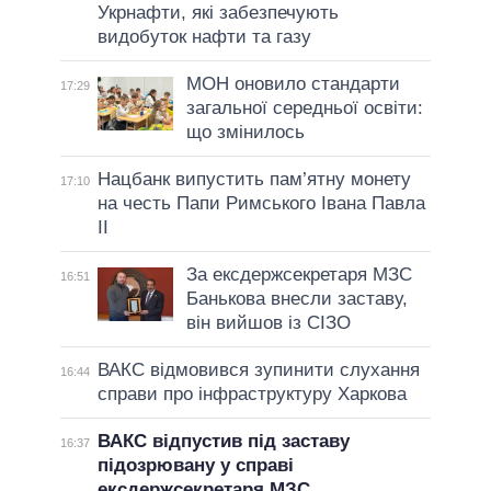
Укрнафти, які забезпечують
видобуток нафти та газу
МОН оновило стандарти
17:29
загальної середньої освіти:
що змінилось
Нацбанк випустить пам’ятну монету
17:10
на честь Папи Римського Івана Павла
II
За ексдержсекретаря МЗС
16:51
Банькова внесли заставу,
він вийшов із СІЗО
ВАКС відмовився зупинити слухання
16:44
справи про інфраструктуру Харкова
ВАКС відпустив під заставу
16:37
підозрювану у справі
ексдержсекретаря МЗС