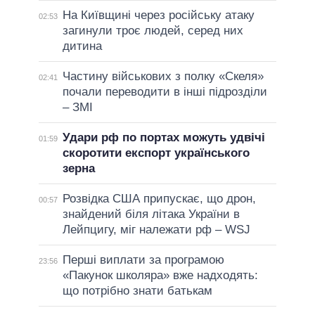
На Київщині через російську атаку
02:53
загинули троє людей, серед них
дитина
Частину військових з полку «Скеля»
02:41
почали переводити в інші підрозділи
– ЗМІ
Удари рф по портах можуть удвічі
01:59
скоротити експорт українського
зерна
Розвідка США припускає, що дрон,
00:57
знайдений біля літака України в
Лейпцигу, міг належати рф – WSJ
Перші виплати за програмою
23:56
«Пакунок школяра» вже надходять:
що потрібно знати батькам