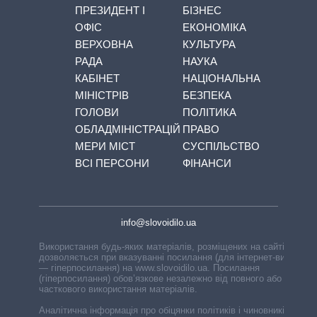
ПРЕЗИДЕНТ І
БІЗНЕС
ОФІС
ЕКОНОМІКА
ВЕРХОВНА
КУЛЬТУРА
РАДА
НАУКА
КАБІНЕТ
НАЦІОНАЛЬНА
МІНІСТРІВ
БЕЗПЕКА
ГОЛОВИ
ПОЛІТИКА
ОБЛАДМІНІСТРАЦІЙ
ПРАВО
МЕРИ МІСТ
СУСПІЛЬСТВО
ВСІ ПЕРСОНИ
ФІНАНСИ
info@slovoidilo.ua
Використання будь-яких матеріалів, розміщених на сайті,
дозволяється при вказуванні посилання (для інтернет-видань
— гіперпосилання) на www.slovoidilo.ua. Посилання
(гіперпосилання) обов’язкове незалежно від повного або
часткового використання матеріалів.
Аналітична інформація про обіцянки політиків і чиновників,