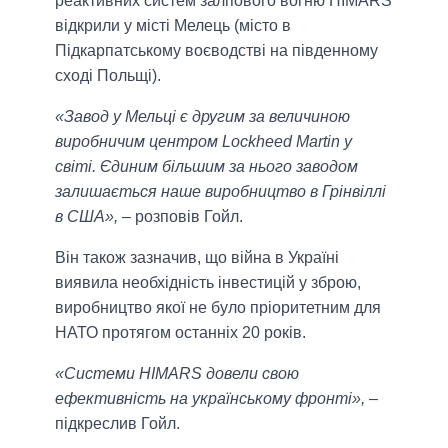
реактивних систем залпового вогню HIMARS
відкрили у місті Мелець (місто в
Підкарпатському воєводстві на південному
сході Польщі).
«Завод у Мельці є другим за величиною
виробничим центром Lockheed Martin у
світі. Єдиним більшим за нього заводом
залишається наше виробництво в Грінвіллі
в США»,
– розповів Гойл.
Він також зазначив, що війна в Україні
виявила необхідність інвестицій у зброю,
виробництво якої не було пріоритетним для
НАТО протягом останніх 20 років.
«Системи HIMARS довели свою
ефективність на українському фронті»,
–
підкреслив Гойл.