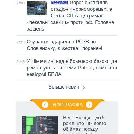
Ворог обстріляв
ПІДСУМКИ
23:09
стадіон «Чорноморець», а
Сенат США підтримав
«пекельні санкції» проти рф. Головне
за день
Окупанти вдарили з РСЗВ по
22:29
Слов'янську, є жертва і поранені
У Німеччині над військовою базою, де
21:45
ремонтують системи Patriot, помітили
невідомі БПЛА
Більше новин
ІНФОГРАФІКА
 як
Від 1 місяця – до 5
и за
років: хто і як довго
обіймав посаду