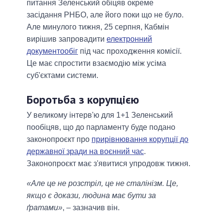
питання Зеленський обіцяв окреме
засідання РНБО, але його поки що не було.
Але минулого тижня, 25 серпня, Кабмін
вирішив запровадити
електронний
документообіг
під час проходження комісії.
Це має спростити взаємодію між усіма
суб'єктами системи.
Боротьба з корупцією
У великому інтерв'ю для 1+1 Зеленський
пообіцяв, що до парламенту буде подано
законопроєкт про
прирівнювання корупції до
державної зради на воєнний час
.
Законопроєкт має з'явитися упродовж тижня.
«Але це не розстріл, це не сталінізм. Це,
якщо є докази, людина має бути за
ґратами»
, – зазначив він.