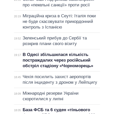
про «пекельні санкції» проти росії
Міграційна криза в Сеуті: Італія поки
20:19
не буде скасовувати прикордонний
контроль з Іспанією
Зеленський прибув до Сербії та
19:52
розкрив плани свого візиту
В Одесі збільшилася кількість
19:17
постраждалих через російський
обстріл стадіону «Чорноморець»
Чехія посилить захист аеропортів
18:45
після інциденту з дроном у Лейпцигу
Міжнародні резерви України
18:09
скоротилися у липні
База ФСБ та 6 суден «тіньового
18:05