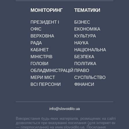
МОНІТОРИНГ
ТЕМАТИКИ
ПРЕЗИДЕНТ І
БІЗНЕС
ОФІС
ЕКОНОМІКА
ВЕРХОВНА
КУЛЬТУРА
РАДА
НАУКА
КАБІНЕТ
НАЦІОНАЛЬНА
МІНІСТРІВ
БЕЗПЕКА
ГОЛОВИ
ПОЛІТИКА
ОБЛАДМІНІСТРАЦІЙ
ПРАВО
МЕРИ МІСТ
СУСПІЛЬСТВО
ВСІ ПЕРСОНИ
ФІНАНСИ
info@slovoidilo.ua
Використання будь-яких матеріалів, розміщених на сайті,
дозволяється при вказуванні посилання (для інтернет-видань
— гіперпосилання) на www.slovoidilo.ua. Посилання