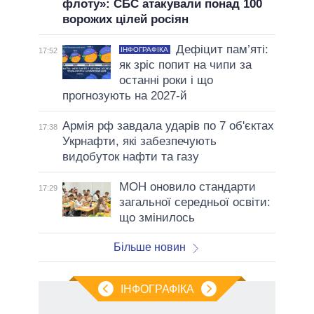
флоту»: СБС атакували понад 100
ворожих цілей росіян
Дефіцит пам’яті:
ІНФОГРАФІКА
17:52
як зріс попит на чипи за
останні роки і що
прогнозують на 2027-й
Армія рф завдала ударів по 7 об'єктах
17:38
Укрнафти, які забезпечують
видобуток нафти та газу
МОН оновило стандарти
17:29
загальної середньої освіти:
що змінилось
Більше новин
ІНФОГРАФІКА