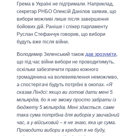
Грема в Україні не підтримали. Наприклад,
секретар РНБО Олексій Данілов заявив, що
вибори можливі лише після завершення
бойових дій. Раніше і спікер парламенту
Руслан Стефанчук говорив, що вибори
будуть вже після війни.
Володимир Зеленський також
дав зрозуміти
,
що під час війни вибори не проводитимуть,
оскільки забезпечити право кожного
громадянина на волевиявлення неможливо,
а спостерігачі будуть потрібні в окопах.
«Я
сказав Ліндсі: якщо ви готові дати мені 5
мільярдів, бо я не зможу просто забрати із
бюджету 5 мільярдів. Мені здається, саме
така сума потрібна для виборів у звичайний
час, а у військовий – я не знаю, яка це сума.
Проводити вибори в кредит я не буду,