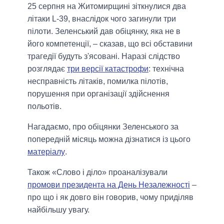
25 серпня на Житомирщині зіткнулися два
літаки L-39, внаслідок чого загинули три
пілоти. Зеленський дав обіцянку, яка не в
його компетенції, – сказав, що всі обставини
трагедії будуть з'ясовані. Наразі слідство
розглядає
три версії катастрофи
: технічна
несправність літаків, помилка пілотів,
порушення при організації здійснення
польотів.
Нагадаємо, про обіцянки Зеленського за
попередній місяць можна дізнатися із цього
матеріалу
.
Також «Слово і діло» проаналізували
промови президента на День Незалежності
–
про що і як довго він говорив, чому приділяв
найбільшу увагу.