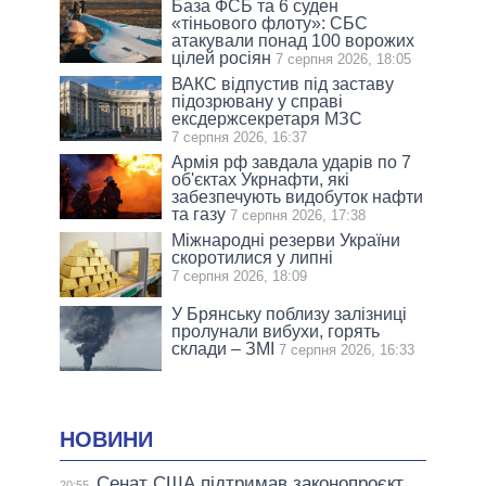
База ФСБ та 6 суден
«тіньового флоту»: СБС
атакували понад 100 ворожих
цілей росіян
7 серпня 2026, 18:05
ВАКС відпустив під заставу
підозрювану у справі
ексдержсекретаря МЗС
7 серпня 2026, 16:37
Армія рф завдала ударів по 7
об'єктах Укрнафти, які
забезпечують видобуток нафти
та газу
7 серпня 2026, 17:38
Міжнародні резерви України
скоротилися у липні
7 серпня 2026, 18:09
У Брянську поблизу залізниці
пролунали вибухи, горять
склади – ЗМІ
7 серпня 2026, 16:33
НОВИНИ
Сенат США підтримав законопроєкт
20:55