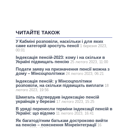
ЧИТАЙТЕ ТАКОЖ
У Кабміні розповіли, наскільки і для яких
саме категорій зростуть пенсії
1 березня 2023,
00:01
Індексація пенсій-2023: кому і на скільки в
Україні підвищать пенсію
25 лютого 2023, 11:00
Подати заяву на призначення пенсії можна з
дому – Мінсоцполітики
24 лютого 2023, 06:21
Індексація пенсій: у Мінсоцполітики
розповіли, на скільки підвищать виплати
18
лютого 2023, 19:56
Шмигаль підтвердив індексацію пенсій
українців у березні
17 лютого 2023, 15:25
В уряді перенесли терміни індексації пенсій в
Україні: що відомо
11 лютого 2023, 16:41
Як багатодітним батькам достроково вийти
на пенсію – пояснення Мінреінтеграції
16