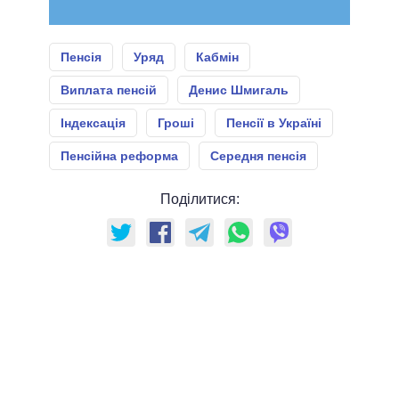
Пенсія
Уряд
Кабмін
Виплата пенсій
Денис Шмигаль
Індексація
Гроші
Пенсії в Україні
Пенсійна реформа
Середня пенсія
Поділитися: