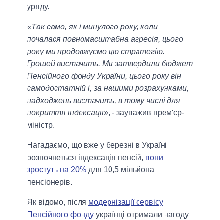
уряду.
«Так само, як і минулого року, коли
почалася повномасштабна агресія, цього
року ми продовжуємо цю стратегію.
Грошей вистачить. Ми затвердили бюджет
Пенсійного фонду України, цього року він
самодостатній і, за нашими розрахунками,
надходжень вистачить, в тому числі для
покриття індексації»
, - зауважив прем'єр-
міністр.
Нагадаємо, що вже у березні в Україні
розпочнеться індексація пенсій,
вони
зростуть на 20%
для 10,5 мільйона
пенсіонерів.
Як відомо, після
модернізації сервісу
Пенсійного фонду
українці отримали нагоду