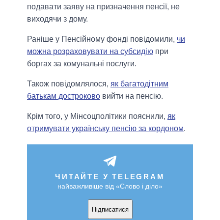
подавати заяву на призначення пенсії, не
виходячи з дому.
Раніше у Пенсійному фонді повідомили,
чи
можна розраховувати на субсидію
при
боргах за комунальні послуги.
Також повідомлялося,
як багатодітним
батькам достроково
вийти на пенсію.
Крім того, у Мінсоцполітики пояснили,
як
отримувати українську пенсію за кордоном
.
ЧИТАЙТЕ У TELEGRAM
найважливіше від «Слово і діло»
Підписатися