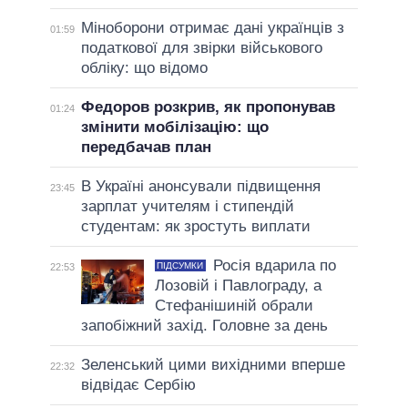
Міноборони отримає дані українців з
01:59
податкової для звірки військового
обліку: що відомо
Федоров розкрив, як пропонував
01:24
змінити мобілізацію: що
передбачав план
В Україні анонсували підвищення
23:45
зарплат учителям і стипендій
студентам: як зростуть виплати
Росія вдарила по
ПІДСУМКИ
22:53
Лозовій і Павлограду, а
Стефанішиній обрали
запобіжний захід. Головне за день
Зеленський цими вихідними вперше
22:32
відвідає Сербію