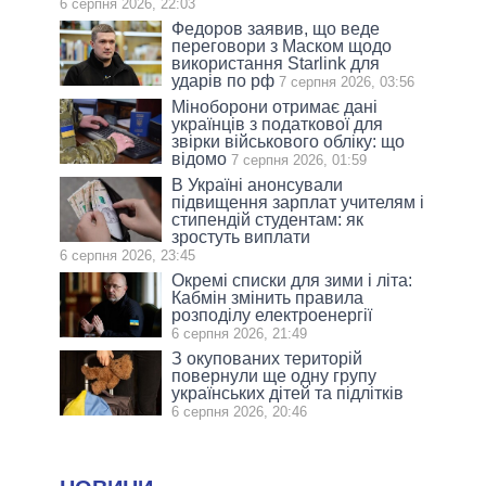
6 серпня 2026, 22:03
Федоров заявив, що веде
переговори з Маском щодо
використання Starlink для
ударів по рф
7 серпня 2026, 03:56
Міноборони отримає дані
українців з податкової для
звірки військового обліку: що
відомо
7 серпня 2026, 01:59
В Україні анонсували
підвищення зарплат учителям і
стипендій студентам: як
зростуть виплати
6 серпня 2026, 23:45
Окремі списки для зими і літа:
Кабмін змінить правила
розподілу електроенергії
6 серпня 2026, 21:49
З окупованих територій
повернули ще одну групу
українських дітей та підлітків
6 серпня 2026, 20:46