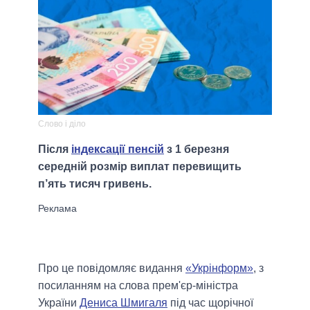
Слово і діло
Після
індексації пенсій
з 1 березня
середній розмір виплат перевищить
п’ять тисяч гривень.
Про це повідомляє видання
«Укрінформ»
, з
посиланням на слова прем'єр-міністра
України
Дениса Шмигаля
під час щорічної