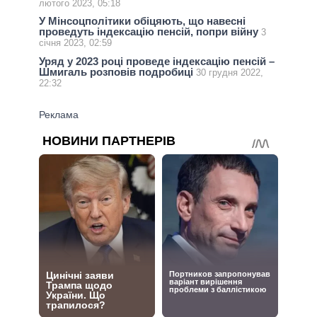
лютого 2023, 05:18
У Мінсоцполітики обіцяють, що навесні
проведуть індексацію пенсій, попри війну
3
січня 2023, 02:59
Уряд у 2023 році проведе індексацію пенсій –
Шмигаль розповів подробиці
30 грудня 2022,
22:32