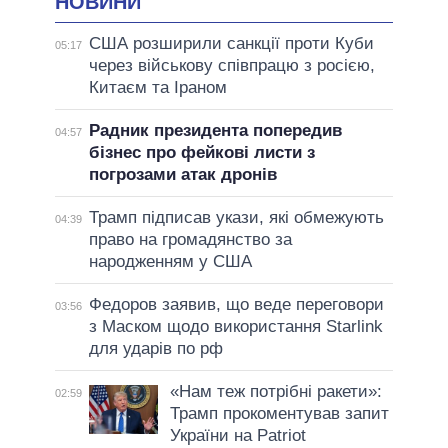
НОВИНИ
США розширили санкції проти Куби
05:17
через військову співпрацю з росією,
Китаєм та Іраном
Радник президента попередив
04:57
бізнес про фейкові листи з
погрозами атак дронів
Трамп підписав укази, які обмежують
04:39
право на громадянство за
народженням у США
Федоров заявив, що веде переговори
03:56
з Маском щодо використання Starlink
для ударів по рф
«Нам теж потрібні ракети»:
02:59
Трамп прокоментував запит
України на Patriot