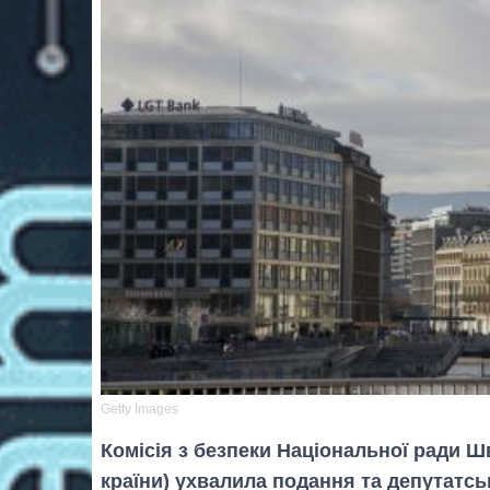
Getty Images
Комісія з безпеки Національної ради Ш
країни) ухвалила подання та депутатськ