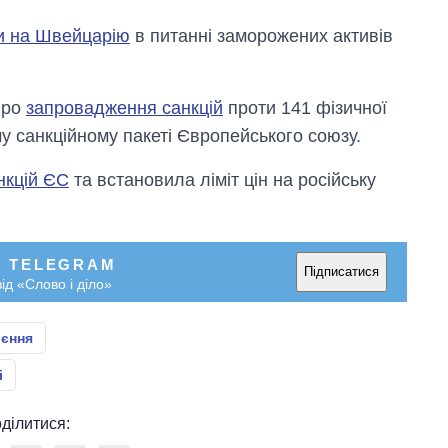
и на Швейцарію
в питанні заморожених активів
про
запровадження санкцій
проти 141 фізичної
му санкційному пакеті Європейського союзу.
нкцій ЄС
та встановила ліміт цін на російську
У TELEGRAM
Підписатися
ід «Слово і діло»
єння
і
ділитися: