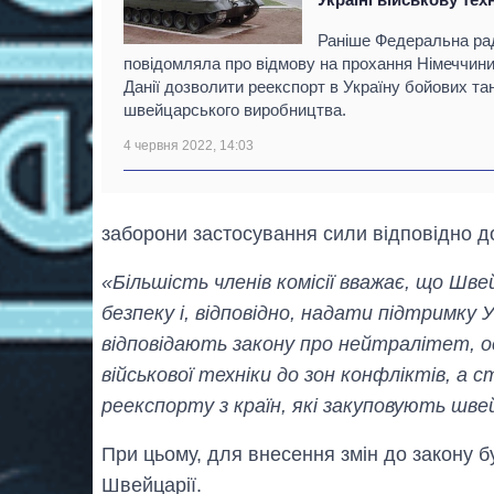
Раніше Федеральна ра
повідомляла про відмову на прохання Німеччини
Данії дозволити реекспорт в Україну бойових тан
швейцарського виробництва.
4 червня 2022, 14:03
заборони застосування сили відповідно д
«Більшість членів комісії вважає, що Шве
безпеку і, відповідно, надати підтримку У
відповідають закону про нейтралітет, о
військової техніки до зон конфліктів, а
реекспорту з країн, які закуповують шв
При цьому, для внесення змін до закону 
Швейцарії.