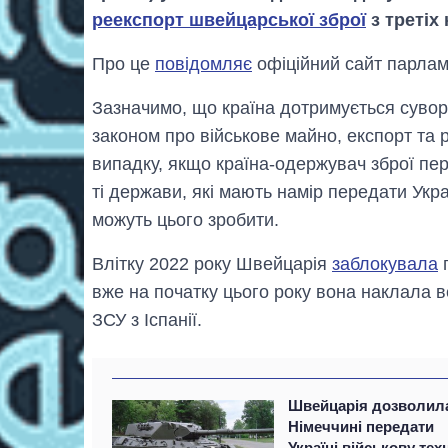
реекспорт швейцарської зброї
з третіх 
Про це
повідомляє
офіційний сайт парлам
Зазначимо, що країна дотримується суворо
законом про військове майно, експорт та 
випадку, якщо країна-одержувач зброї пер
ті держави, які мають намір передати Укр
можуть цього зробити.
Влітку 2022 року Швейцарія
заблокувала
п
вже на початку цього року вона наклала в
ЗСУ з Іспанії.
Швейцарія дозволил
Німеччині передати
Україні військову тех