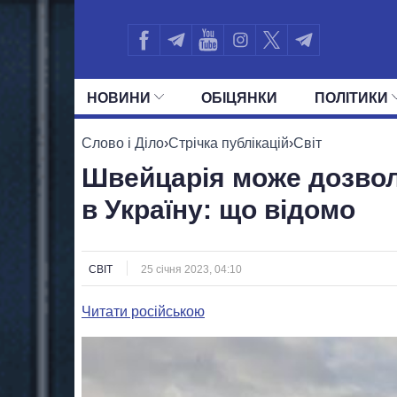
НОВИНИ
ОБIЦЯНКИ
ПОЛIТИКИ
УСІ ПОЛІТИКИ
ПРЕЗИДЕНТ І ОФ
Слово і Діло
›
Стрічка публікацій
›
Світ
Швейцарія може дозвол
в Україну: що відомо
СВІТ
25 січня 2023, 04:10
Читати російською