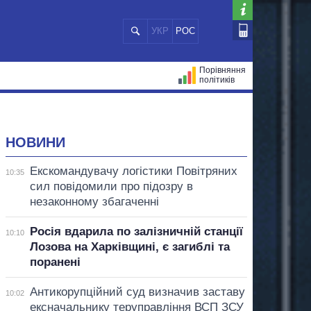
УКР
РОС
Порівняння
політиків
ЦІЙ
МЕРИ МІСТ
ВСІ ПЕРСОНИ
НОВИНИ
Екскомандувачу логістики Повітряних
10:35
сил повідомили про підозру в
незаконному збагаченні
Росія вдарила по залізничній станції
10:10
Лозова на Харківщині, є загиблі та
поранені
Антикорупційний суд визначив заставу
10:02
ексначальнику теруправління ВСП ЗСУ