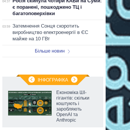
Росія скинула чотири КАБи на Суми:
04:37
є поранені, пошкоджено ТЦ і
багатоповерхівки
Затемнення Сонця скоротить
03:59
виробництво електроенергії в ЄС
майже на 10 ГВт
Більше новин
ІНФОГРАФІКА
Економіка ШІ-
гігантів: скільки
коштують і
заробляють
OpenAI та
Anthropic