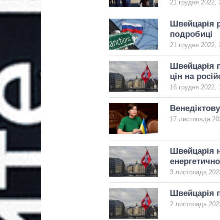
21 грудня 2022, 
Швейцарія р
подробиці
21 грудня 2022, 
Швейцарія п
цін на росі
16 грудня 2022, 
Венедіктову
17 листопада 20
Швейцарія н
енергетично
3 листопада 2022
Швейцарія п
2 листопада 2022