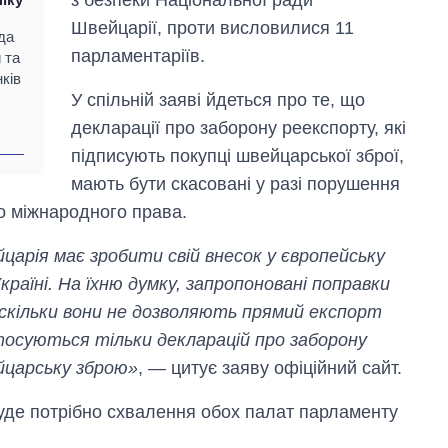
Швейцарії, проти висловилися 11
да
парламентаріїв.
 та
ків
У спільній заяві йдеться про те, що
декларації про заборону реекспорту, які
підписують покупці швейцарської зброї,
мають бути скасовані у разі порушення
о міжнародного права.
йцарія має зробити свій внесок у європейську
країні. На їхню думку, запропоновані поправки
скільки вони не дозволяють прямий експорт
 стосуються тільки декларацій про заборону
ейцарську зброю»
, — цитує заяву офіційний сайт.
буде потрібно схвалення обох палат парламенту