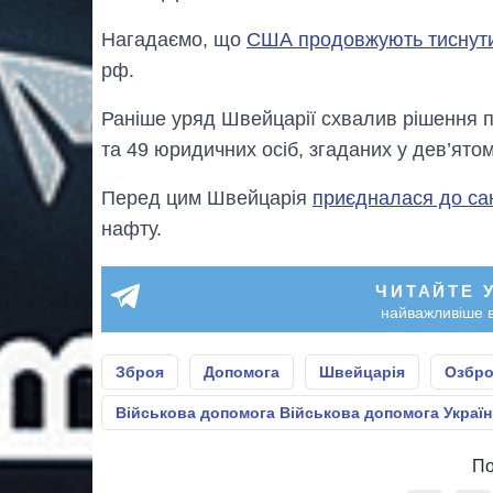
Нагадаємо, що
США продовжують тиснут
рф.
Раніше уряд Швейцарії схвалив рішення 
та 49 юридичних осіб, згаданих у дев’ято
Перед цим Швейцарія
приєдналася до са
нафту.
ЧИТАЙТЕ 
найважливіше в
Зброя
Допомога
Швейцарія
Озбро
Військова допомога Військова допомога Україн
По