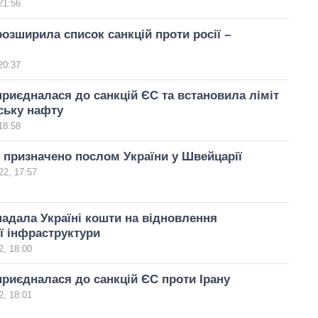
21:56
озширила список санкцій проти росії –
20:37
риєдналася до санкцій ЄС та встановила ліміт
йську нафту
18:58
 призначено послом України у Швейцарії
22, 17:57
адала Україні кошти на відновлення
ї інфраструктури
, 18:00
риєдналася до санкцій ЄС проти Ірану
, 18:01