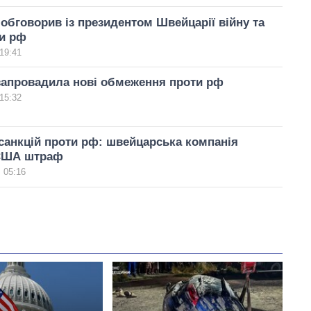
обговорив із президентом Швейцарії війну та
ти рф
19:41
запровадила нові обмеження проти рф
15:32
анкцій проти рф: швейцарська компанія
США штраф
 05:16