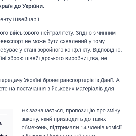
країн до України.
енту Швейцарії.
го військового нейтралітету. Згідно з чинним
реекспорт не може бути схвалений у тому
ебуває у стані збройного конфлікту. Відповідно,
аїні зброю швейцарського виробництва, не
ередачу Україні бронетранспортерів із Данії. А
ето на постачання військових матеріалів для
Як зросли тарифи
на холодну воду у
містах України на
Як зазначається, пропозицію про зміну
початок серпня
закону, який призводить до таких
а
обмежень, підтримали 14 членів комісії
з безпеки Національної ради
ніку