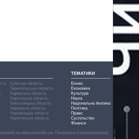
ТЕМАТИКИ
асть
Сумська область
Бізнес
Тернопільська область
Економіка
ь
Харківська область
Культура
Херсонська область
Наука
Хмельницька область
Національна безпека
Черкаська область
Політика
Чернівецька область
Право
Чернігівська область
Суспільство
Фінанси
лання) на www.slovoidilo.ua. Посилання (гіперпосилання)