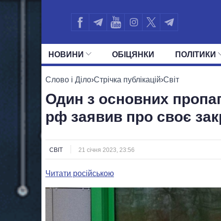
НОВИНИ
ОБIЦЯНКИ
ПОЛIТИКИ
УСІ ПОЛІТИКИ
ПРЕЗИДЕНТ І ОФ
Слово і Діло
›
Стрічка публікацій
›
Світ
Один з основних пропа
рф заявив про своє зак
СВІТ
21 січня 2023, 23:56
Читати російською