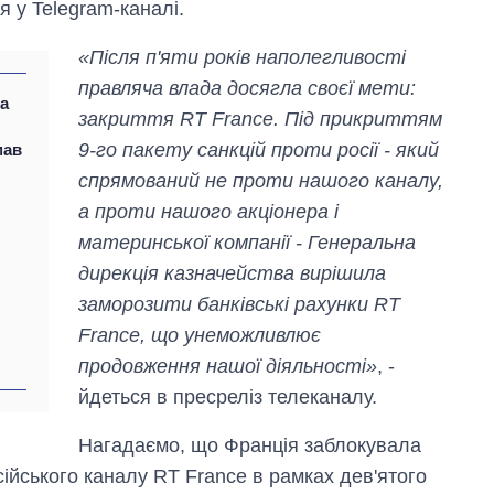
 у Telegram-каналі.
«Після п'яти років наполегливості
правляча влада досягла своєї мети:
та
закриття RT France. Під прикриттям
9-го пакету санкцій проти росії - який
мав
спрямований не проти нашого каналу,
а проти нашого акціонера і
материнської компанії - Генеральна
дирекція казначейства вирішила
заморозити банківські рахунки RT
France, що унеможливлює
продовження нашої діяльності»
, -
йдеться в пресреліз телеканалу.
Економіка ШІ-
гігантів: скільки
коштують і
Нагадаємо, що Франція заблокувала
заробляють
сійського каналу RT France в рамках дев'ятого
OpenAI та