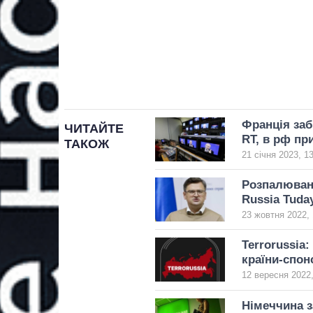
Франція заб
ЧИТАЙТЕ
RT, в рф пр
ТАКОЖ
21 січня 2023, 1
Розпалюванн
Russia Tuda
23 жовтня 2022, 
Terrorussia:
країни-спон
12 вересня 2022,
Німеччина з