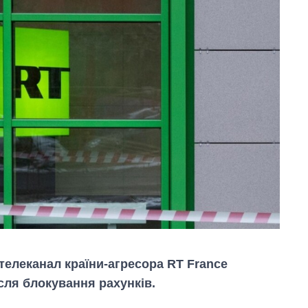
 телеканал країни-агресора RT France
ісля блокування рахунків.