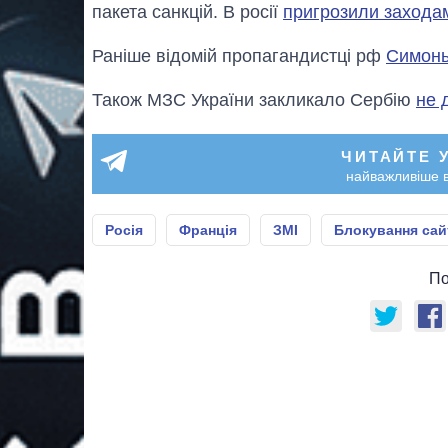
пакета санкцій. В росії
пригрозили заходам
Раніше відомій пропагандистці рф
Симонь
Також МЗС України закликало Сербію
не 
ЧИТАЙТЕ 
найважливіше в
Росія
Франція
ЗМІ
Блокування сай
По