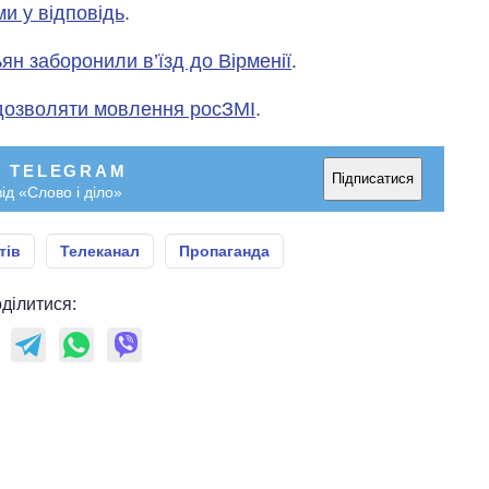
Anthropic
и у відповідь
.
ян заборонили в’їзд до Вірменії
.
дозволяти мовлення росЗМІ
.
У TELEGRAM
Підписатися
ід «Слово і діло»
тів
Телеканал
Пропаганда
ділитися: