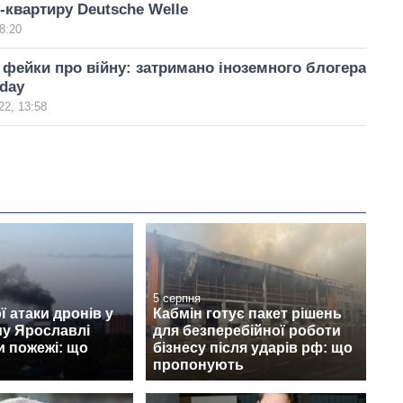
-квартиру Deutsche Welle
8:20
ейки про війну: затримано іноземного блогера
oday
22, 13:58
5 серпня
ї атаки дронів у
Кабмін готує пакет рішень
му Ярославлі
для безперебійної роботи
и пожежі: що
бізнесу після ударів рф: що
пропонують