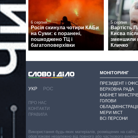
6 серпня
5 серпня
Росія скинула чотири КАБи
Вартість П
на Суми: є поранені,
Києва післ
пошкоджено ТЦ і
зменшили м
багатоповерхівки
Кличко
МОНІТОРИНГ
ПРЕЗИДЕНТ І ОФІС
УКР
РОС
ВЕРХОВНА РАДА
КАБІНЕТ МІНІСТРІ
ГОЛОВИ
ПРО НАС
ОБЛАДМІНІСТРАЦІ
КОНТАКТИ
МЕРИ МІСТ
ПРАВИЛА
ВСІ ПЕРСОНИ
Використання будь-яких матеріалів, розміщених на сайті,
обов’язкове незалежно від повного або часткового викори