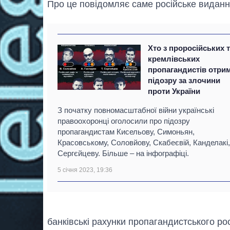
Про це повідомляє саме російське видання
Хто з проросійських 
кремлівських
пропагандистів отри
підозру за злочини
проти України
З початку повномасштабної війни українські
правоохоронці оголосили про підозру
пропагандистам Кисельову, Симоньян,
Красовському, Соловйову, Скабеєвій, Канделакі,
Сергєйцеву. Більше – на інфографіці.
5 січня 2023, 19:36
банківські рахунки пропагандистського ро