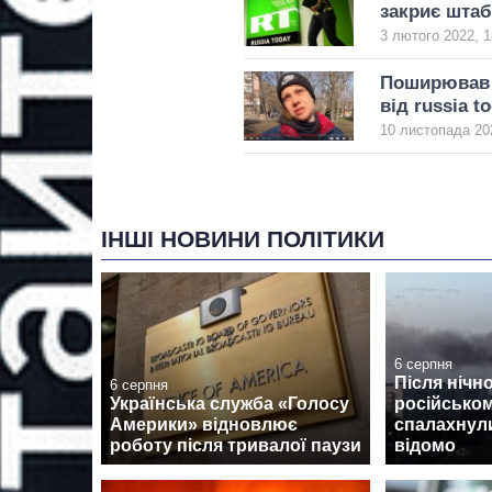
закриє штаб
3 лютого 2022, 1
Поширював ф
від russia t
10 листопада 20
ІНШІ НОВИНИ ПОЛІТИКИ
6 серпня
Після нічно
6 серпня
Українська служба «Голосу
російсько
Америки» відновлює
спалахнул
роботу після тривалої паузи
відомо