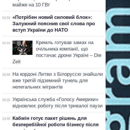
майже на 10 ГВт
«Потрібен новий силовий блок»:
02:59
Залужний пояснив свої слова про
вступ України до НАТО
Кремль готував замах на
02:15
очільника компанії, що
постачає дрони Україні – Die
Zeit
На кордоні Литви з Білоруссю знайшли
00:58
вже третій підземний тунель для
нелегальних мігрантів
Українська служба «Голосу Америки»
00:26
відновлює роботу після тривалої паузи
Кабмін готує пакет рішень для
23:45
безперебійної роботи бізнесу після