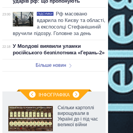
ударів рф: що пропонують
Рф масовано
ПІДСУМКИ
23:00
вдарила по Києву та області,
а експосолці Стефанішиній
вручили підозру. Головне за день
У Молдові виявили уламки
22:18
російського безпілотника «Герань-2»
Більше новин
ІНФОГРАФІКА
Скільки картоплі
вирощували в
Україні до і під час
великої війни