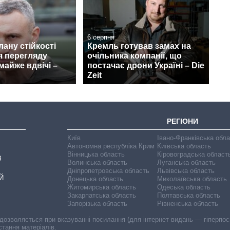
6 серпня
лану стійкості
Кремль готував замах на
я перегляду
очільника компанії, що
айже вдвічі –
постачає дрони Україні – Die
Zeit
РЕГІОНИ
Київ
Івано-Франківська обл
Автономна республіка Крим
Київська область
Вінницька область
Кіровоградська област
В
Волинська область
Луганська область
Дніпропетровська область
Львівська область
Й
Донецька область
Миколаївська область
Житомирська область
Одеська область
Закарпатська область
Полтавська область
Запорізька область
Рівненська область
 дозволяється при вказуванні посилання (для інтернет-видань — гіперпоси
стання матеріалів.