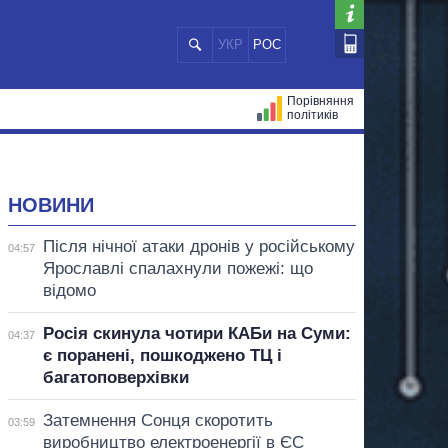
УКР
РОС
Порівняння
політиків
ЦІЙ
МЕРИ МІСТ
ВСІ ПЕРСОНИ
НОВИНИ
Після нічної атаки дронів у російському
04:57
Ярославлі спалахнули пожежі: що
відомо
Росія скинула чотири КАБи на Суми:
04:37
є поранені, пошкоджено ТЦ і
багатоповерхівки
Затемнення Сонця скоротить
03:59
виробництво електроенергії в ЄС