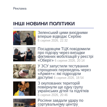
ІНШІ НОВИНИ ПОЛІТИКИ
Зеленський цими вихідними
вперше відвідає Сербію
6 серпня 2026, 22:32
Посадовцям ТЦК повідомили
про підозру через випадки
фіктивних мобілізацій у реєстрі
«Оберіг»
6 серпня 2026, 20:14
У ЗСУ запустили тестування
спрощених переведень через
«Армія+»: які підрозділи
доступні
6 серпня 2026, 18:54
З окупованих територій
повернули ще одну групу
українських дітей та підлітків
6 серпня 2026, 20:46
Росіяни завдали удару по
сортувальному центру