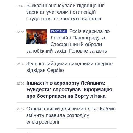
В Україні анонсували підвищення
23:45
зарплат учителям і стипендій
студентам: як зростуть виплати
Росія вдарила по
ПІДСУМКИ
22:53
Лозовій і Павлограду, а
Стефанішиній обрали
запобіжний захід. Головне за день
Зеленський цими вихідними вперше
22:32
відвідає Сербію
Інцидент в аеропорту Лейпцига:
22:03
Бундестаг спростував інформацію
про боєприпаси на борту літака
Окремі списки для зими і літа: Кабмін
21:49
змінить правила розподілу
електроенергії