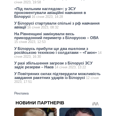
січня 2023, 19:58
«Під пильним наглядом»: у ЗСУ
прокоментували авіаційні навчання в
Білорусі
16 січня 2023, 14:28
У Білорусі стартували спільні з рф навчання
авіації
16 січня 2023, 08:32
На Рівненщині замінували весь
прикордонний периметр з Білоруссю – ОВА
15 січня 2023, 12:53
У Білорусь прибули ще два ешелони з
російською технікою і солдатами – «Гаюн»
14
січня 2023, 16:30
У разі збільшення загрози з Білорусі ЗСУ
задіє резерви – Наєв
14 січня 2023, 13:22
У Повітряних силах підтвердили можливість
завдання ракетних ударів із Білорусі
12 січня
2023, 17:51