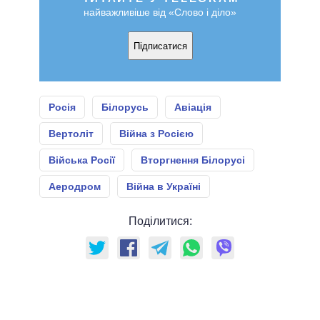
найважливіше від «Слово і діло»
Підписатися
Росія
Білорусь
Авіація
Вертоліт
Війна з Росією
Війська Росії
Вторгнення Білорусі
Аеродром
Війна в Україні
Поділитися: