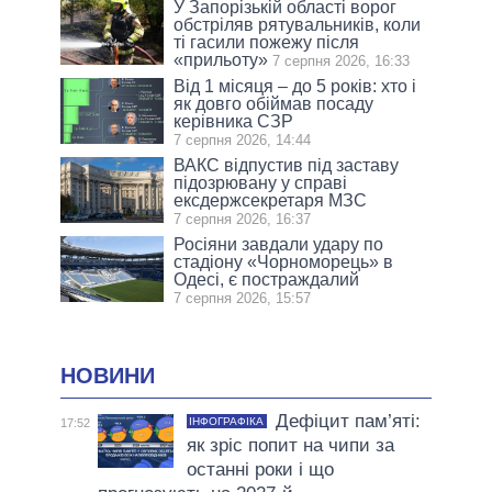
У Запорізькій області ворог
обстріляв рятувальників, коли
ті гасили пожежу після
«прильоту»
7 серпня 2026, 16:33
Від 1 місяця – до 5 років: хто і
як довго обіймав посаду
керівника СЗР
7 серпня 2026, 14:44
ВАКС відпустив під заставу
підозрювану у справі
ексдержсекретаря МЗС
7 серпня 2026, 16:37
Росіяни завдали удару по
стадіону «Чорноморець» в
Одесі, є постраждалий
7 серпня 2026, 15:57
НОВИНИ
Дефіцит пам’яті:
ІНФОГРАФІКА
17:52
як зріс попит на чипи за
останні роки і що