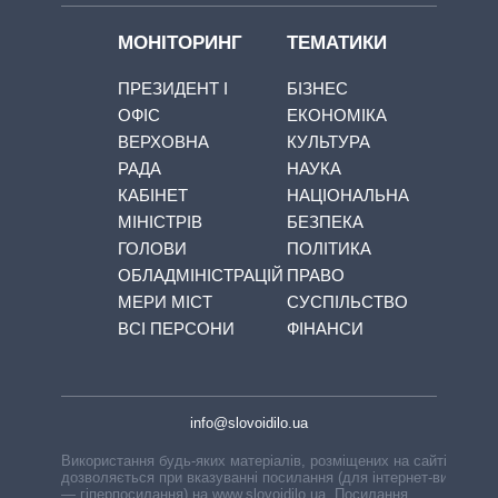
МОНІТОРИНГ
ТЕМАТИКИ
ПРЕЗИДЕНТ І
БІЗНЕС
ОФІС
ЕКОНОМІКА
ВЕРХОВНА
КУЛЬТУРА
РАДА
НАУКА
КАБІНЕТ
НАЦІОНАЛЬНА
МІНІСТРІВ
БЕЗПЕКА
ГОЛОВИ
ПОЛІТИКА
ОБЛАДМІНІСТРАЦІЙ
ПРАВО
МЕРИ МІСТ
СУСПІЛЬСТВО
ВСІ ПЕРСОНИ
ФІНАНСИ
info@slovoidilo.ua
Використання будь-яких матеріалів, розміщених на сайті,
дозволяється при вказуванні посилання (для інтернет-видань
— гіперпосилання) на www.slovoidilo.ua. Посилання