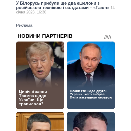
У Білорусь прибули ще два ешелони з
російською технікою і солдатами – «Гаюн»
14
січня 2023, 16:30