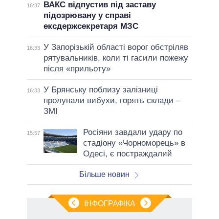
ВАКС відпустив під заставу
16:37
підозрювану у справі
ексдержсекретаря МЗС
У Запорізькій області ворог обстріляв
16:33
рятувальників, коли ті гасили пожежу
після «прильоту»
У Брянську поблизу залізниці
16:33
пролунали вибухи, горять склади –
ЗМІ
Росіяни завдали удару по
15:57
стадіону «Чорноморець» в
Одесі, є постраждалий
Більше новин
ІНФОГРАФІКА