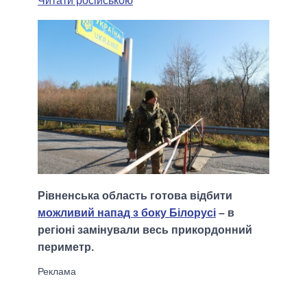
Читати російською
Рівненська область готова відбити
можливий напад з боку Білорусі
– в
регіоні замінували весь прикордонний
периметр.