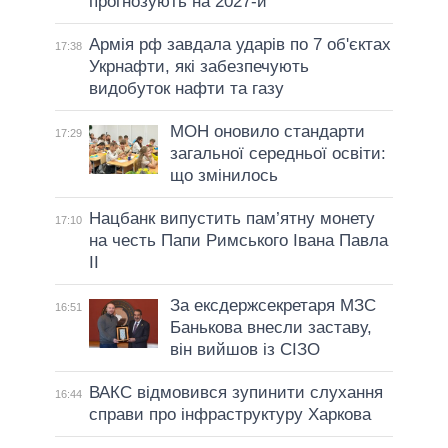
прогнозують на 2027-й
Армія рф завдала ударів по 7 об'єктах
17:38
Укрнафти, які забезпечують
видобуток нафти та газу
МОН оновило стандарти
17:29
загальної середньої освіти:
що змінилось
Нацбанк випустить пам’ятну монету
17:10
на честь Папи Римського Івана Павла
II
За ексдержсекретаря МЗС
16:51
Банькова внесли заставу,
він вийшов із СІЗО
ВАКС відмовився зупинити слухання
16:44
справи про інфраструктуру Харкова