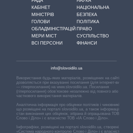
РАДА
НАУКА
КАБІНЕТ
НАЦІОНАЛЬНА
МІНІСТРІВ
БЕЗПЕКА
ГОЛОВИ
ПОЛІТИКА
ОБЛАДМІНІСТРАЦІЙ
ПРАВО
МЕРИ МІСТ
СУСПІЛЬСТВО
ВСІ ПЕРСОНИ
ФІНАНСИ
info@slovoidilo.ua
Використання будь-яких матеріалів, розміщених на сайті,
дозволяється при вказуванні посилання (для інтернет-видань
— гіперпосилання) на www.slovoidilo.ua. Посилання
(гіперпосилання) обов’язкове незалежно від повного або
часткового використання матеріалів.
Аналітична інформація про обіцянки політиків і чиновників,
що розміщені на порталі slovoidilo.ua, а також інформація про
стан виконання цих обіцянок, зібрана й опрацьована ТОВ «ІА
Слово і Діло» і є власністю ТОВ «ІА Слово і Діло».
Інфографіки, розміщені на порталі slovoidilo.ua, створені ГО
«Система народного контролю Слово і Діло» і є власністю