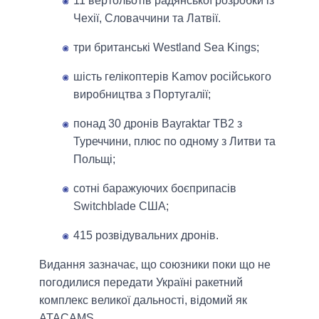
11 вертольотів радянської розробки із
Чехії, Словаччини та Латвії.
три британські Westland Sea Kings;
шість гелікоптерів Kamov російського
виробництва з Португалії;
понад 30 дронів Bayraktar TB2 з
Туреччини, плюс по одному з Литви та
Польщі;
сотні баражуючих боєприпасів
Switchblade США;
415 розвідувальних дронів.
Видання зазначає, що союзники поки що не
погодилися передати Україні ракетний
комплекс великої дальності, відомий як
ATACAMS.