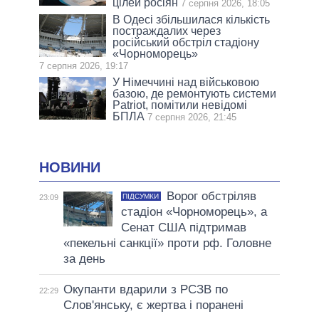
цілей росіян
7 серпня 2026, 18:05
В Одесі збільшилася кількість
постраждалих через
російський обстріл стадіону
«Чорноморець»
7 серпня 2026, 19:17
У Німеччині над військовою
базою, де ремонтують системи
Patriot, помітили невідомі
БПЛА
7 серпня 2026, 21:45
НОВИНИ
Ворог обстріляв
ПІДСУМКИ
23:09
стадіон «Чорноморець», а
Сенат США підтримав
«пекельні санкції» проти рф. Головне
за день
Окупанти вдарили з РСЗВ по
22:29
Слов'янську, є жертва і поранені