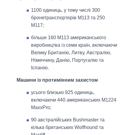
1100 одиниць, у тому числі 300
бронетранспортерів M113 та 250
M117;
більше 160 M113 американського
виробництва із семи країн, включаючи
Велику Британію, Литву, Австралію,
Німеччину, Данію, Португалію та
Іспанію.
Машини із протимінним захистом
усього близько 925 одиниць,
включаючи 440 американських M1224
MaxxPro;
90 австралійських Bushmaster та
кілька британських Wolfhound та
Mastiff.