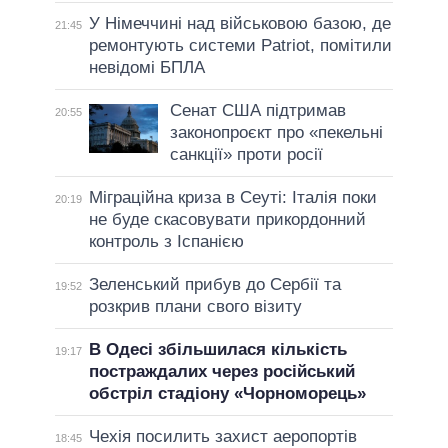
У Німеччині над військовою базою, де
21:45
ремонтують системи Patriot, помітили
невідомі БПЛА
Сенат США підтримав
20:55
законопроєкт про «пекельні
санкції» проти росії
Міграційна криза в Сеуті: Італія поки
20:19
не буде скасовувати прикордонний
контроль з Іспанією
Зеленський прибув до Сербії та
19:52
розкрив плани свого візиту
В Одесі збільшилася кількість
19:17
постраждалих через російський
обстріл стадіону «Чорноморець»
Чехія посилить захист аеропортів
18:45