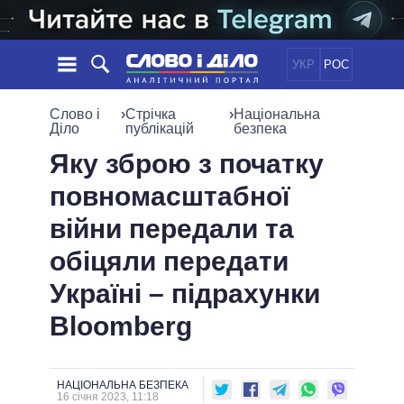
УКР
РОС
НОВИНИ
Слово і
›
Стрічка
›
Національна
Діло
публікацій
безпека
ОБIЦЯНКИ
СТРІЧКА
ПОЛІТИКА
Яку зброю з початку
ПОДІЇ
ЕКОНОМІКА
повномасштабної
ПОЛIТИКИ
СТАТТІ
СУСПІЛЬСТВО
війни передали та
ІНФОГРАФІКА
ДУМКИ
СВІТ
УСІ ПОЛІТИКИ
обіцяли передати
ОГЛЯДИ
ПРЕЗИДЕНТ І ОФІС
ВІДЕО
Україні – підрахунки
ДАЙДЖЕСТИ
ВЕРХОВНА РАДА
ПІДТРИМАТИ
КАБІНЕТ МІНІСТРІВ
Bloomberg
ГОЛОВИ ОБЛАДМІНІСТРАЦІЙ
ПОРІВНЯННЯ ПОЛІТИКІВ
МЕРИ МІСТ
НАЦІОНАЛЬНА БЕЗПЕКА
ВСІ ПЕРСОНИ
16 січня 2023, 11:18