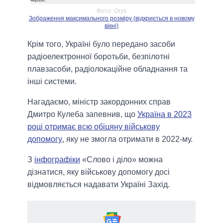
Фото: Oryx
Зображення максимального розміру (відкриється в новому
вікні)
Крім того, Україні було передано засоби
радіоелектронної боротьби, безпілотні
плавзасоби, радіолокаційне обладнання та
інші системи.
Нагадаємо, міністр закордонних справ
Дмитро Кулеба запевнив, що
Україна в 2023
році отримає всю обіцяну військову
допомогу
, яку не змогла отримати в 2022-му.
З
інфографіки
«Слово і діло» можна
дізнатися, яку військову допомогу досі
відмовляється надавати Україні Захід.