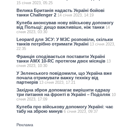
15 січня 2023, 05:25
Велика Британія надасть Україні бойові
танки Challenger 2
14 січня 2023, 14:19
Кулеба анонсував нову військову допомогу
від Польщі: дещо важливіше, ніж танки
14
січня 2023, 03:30
Leopard для ЗСУ: У МЗС розповіли, скільки
танків потрібно отримати Україні
13 січня 2023,
22:35
Франція сподівається поставити Україні
танки AMX 10-RC протягом двох місяців
13
січня 2023, 10:30
У Зеленського повідомили, що Україна вже
почала отримувати важку техніку від
партнерів
13 січня 2023, 17:21
Західна зброя допомагає вирішити одразу
три питання на фронті в Україні – Подоляк
10
січня 2023, 17:09
Кулеба про військову допомогу Україні: час
табу на зброю минув
6 січня 2023, 09:37