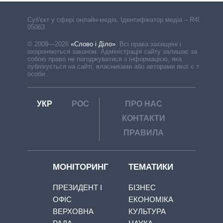
Cуб'єкт у сфері онлайн-медіа. Ідентифікатор медіа – R40-
05063
© 2009—2026
«Слово і Діло»
.
Всі права захищені і
охороняються законом. Адміністрація сайту залишає за
собою право не погоджуватися з інформацією, яка
публікується на сайті, власниками або авторами якої є треті
особи.
УКР
РОС
ПРО НАС
КОНТАКТИ
ПРАВИЛА
МОНІТОРИНГ
ТЕМАТИКИ
ПРЕЗИДЕНТ І
БІЗНЕС
ОФІС
ЕКОНОМІКА
ВЕРХОВНА
КУЛЬТУРА