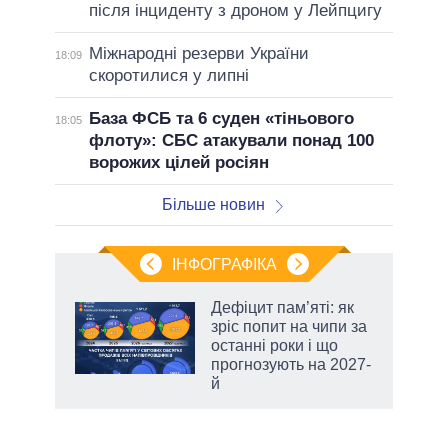
після інциденту з дроном у Лейпцигу
Міжнародні резерви України
18:09
скоротилися у липні
База ФСБ та 6 суден «тіньового
18:05
флоту»: СБС атакували понад 100
ворожих цілей росіян
Більше новин
ІНФОГРАФІКА
 5
Дефіцит пам’яті: як
вго
зріс попит на чипи за
останні роки і що
прогнозують на 2027-
й