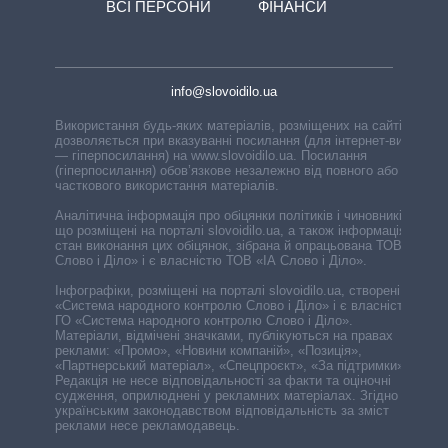
ВСІ ПЕРСОНИ
ФІНАНСИ
info@slovoidilo.ua
Використання будь-яких матеріалів, розміщених на сайті,
дозволяється при вказуванні посилання (для інтернет-видань
— гіперпосилання) на www.slovoidilo.ua. Посилання
(гіперпосилання) обов’язкове незалежно від повного або
часткового використання матеріалів.
Аналітична інформація про обіцянки політиків і чиновників,
що розміщені на порталі slovoidilo.ua, а також інформація про
стан виконання цих обіцянок, зібрана й опрацьована ТОВ «ІА
Слово і Діло» і є власністю ТОВ «ІА Слово і Діло».
Інфографіки, розміщені на порталі slovoidilo.ua, створені ГО
«Система народного контролю Слово і Діло» і є власністю
ГО «Система народного контролю Слово і Діло».
Матеріали, відмічені значками, публікуються на правах
реклами: «Промо», «Новини компаній», «Позиція»,
«Партнерський матеріал», «Спецпроєкт», «За підтримки».
Редакція не несе відповідальності за факти та оціночні
судження, оприлюднені у рекламних матеріалах. Згідно з
українським законодавством відповідальність за зміст
реклами несе рекламодавець.