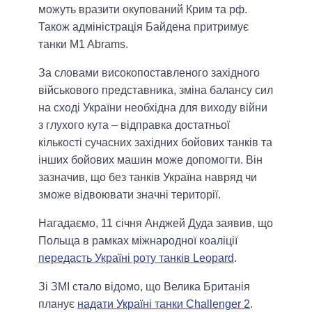
можуть вразити окупований Крим та рф.
Також адміністрація Байдена притримує
танки M1 Abrams.
За словами високопоставленого західного
військового представника, зміна балансу сил
на сході України необхідна для виходу війни
з глухого кута – відправка достатньої
кількості сучасних західних бойових танків та
інших бойових машин може допомогти. Він
зазначив, що без танків Україна навряд чи
зможе відвоювати значні території.
Нагадаємо, 11 січня Анджей Дуда заявив, що
Польща в рамках міжнародної коаліції
передасть Україні роту танків Leopard
.
Зі ЗМІ стало відомо, що Велика Британія
планує
надати Україні танки Challenger 2
.