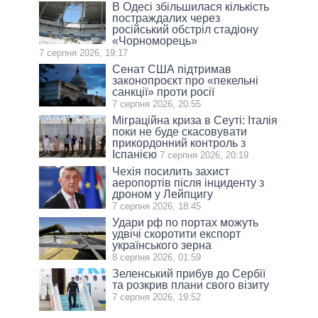
В Одесі збільшилася кількість
постраждалих через
російський обстріл стадіону
«Чорноморець»
7 серпня 2026, 19:17
Сенат США підтримав
законопроєкт про «пекельні
санкції» проти росії
7 серпня 2026, 20:55
Міграційна криза в Сеуті: Італія
поки не буде скасовувати
прикордонний контроль з
Іспанією
7 серпня 2026, 20:19
Чехія посилить захист
аеропортів після інциденту з
дроном у Лейпцигу
7 серпня 2026, 18:45
Удари рф по портах можуть
удвічі скоротити експорт
українського зерна
8 серпня 2026, 01:59
Зеленський прибув до Сербії
та розкрив плани свого візиту
7 серпня 2026, 19:52