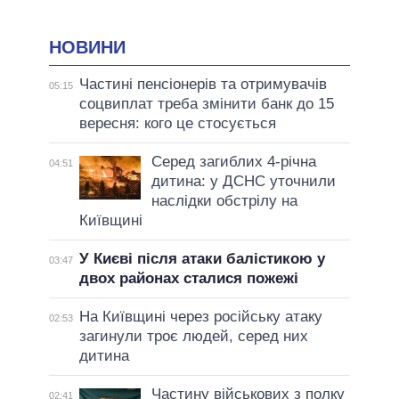
НОВИНИ
Частині пенсіонерів та отримувачів
05:15
соцвиплат треба змінити банк до 15
вересня: кого це стосується
Серед загиблих 4-річна
04:51
дитина: у ДСНС уточнили
наслідки обстрілу на
Київщині
У Києві після атаки балістикою у
03:47
двох районах сталися пожежі
На Київщині через російську атаку
02:53
загинули троє людей, серед них
дитина
Частину військових з полку
02:41