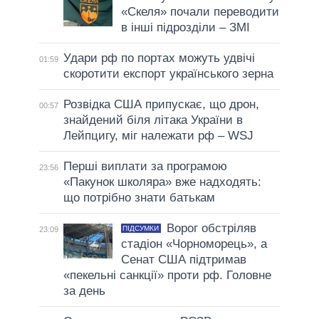
«Скеля» почали переводити
в інші підрозділи – ЗМІ
Удари рф по портах можуть удвічі
01:59
скоротити експорт українського зерна
Розвідка США припускає, що дрон,
00:57
знайдений біля літака України в
Лейпцигу, міг належати рф – WSJ
Перші виплати за програмою
23:56
«Пакунок школяра» вже надходять:
що потрібно знати батькам
Ворог обстріляв
ПІДСУМКИ
23:09
стадіон «Чорноморець», а
Сенат США підтримав
«пекельні санкції» проти рф. Головне
за день