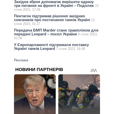
Західна зброя допомагає вирішити одразу
три питання на фронті в Україні – Подоляк
10
січня 2023, 17:09
Пентагон підтримав рішення західних
союзників про постачання танків Україні
13
січня 2023, 01:27
Передача БМП Marder стане трампліном для
передачі Leopard – посол України
8 січня 2023,
01:56
У Європарламенті підтримали поставку
Україні танків Leopard
7 січня 2023, 16:08