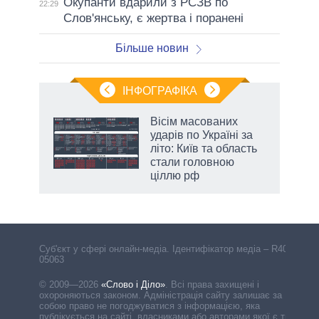
Окупанти вдарили з РСЗВ по
22:29
Слов'янську, є жертва і поранені
Більше новин
ІНФОГРАФІКА
 як
Вісім масованих
и за
ударів по Україні за
літо: Київ та область
2027-
стали головною
ціллю рф
Cуб'єкт у сфері онлайн-медіа. Ідентифікатор медіа – R40-
05063
© 2009—2026
«Слово і Діло»
.
Всі права захищені і
охороняються законом. Адміністрація сайту залишає за
собою право не погоджуватися з інформацією, яка
публікується на сайті, власниками або авторами якої є треті