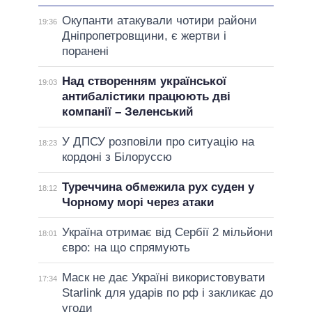
Окупанти атакували чотири райони
19:36
Дніпропетровщини, є жертви і
поранені
Над створенням української
19:03
антибалістики працюють дві
компанії – Зеленський
У ДПСУ розповіли про ситуацію на
18:23
кордоні з Білоруссю
Туреччина обмежила рух суден у
18:12
Чорному морі через атаки
Україна отримає від Сербії 2 мільйони
18:01
євро: на що спрямують
Маск не дає Україні використовувати
17:34
Starlink для ударів по рф і закликає до
угоди