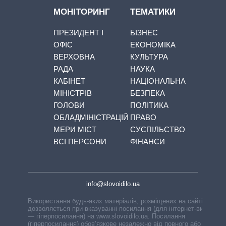
МОНІТОРИНГ
ТЕМАТИКИ
ПРЕЗИДЕНТ І
БІЗНЕС
ОФІС
ЕКОНОМІКА
ВЕРХОВНА
КУЛЬТУРА
РАДА
НАУКА
КАБІНЕТ
НАЦІОНАЛЬНА
МІНІСТРІВ
БЕЗПЕКА
ГОЛОВИ
ПОЛІТИКА
ОБЛАДМІНІСТРАЦІЙ
ПРАВО
МЕРИ МІСТ
СУСПІЛЬСТВО
ВСІ ПЕРСОНИ
ФІНАНСИ
info@slovoidilo.ua
Використання будь-яких матеріалів, розміщених на сайті,
дозволяється при вказуванні посилання (для інтернет-видань
— гіперпосилання) на www.slovoidilo.ua. Посилання
(гіперпосилання) обов’язкове незалежно від повного або