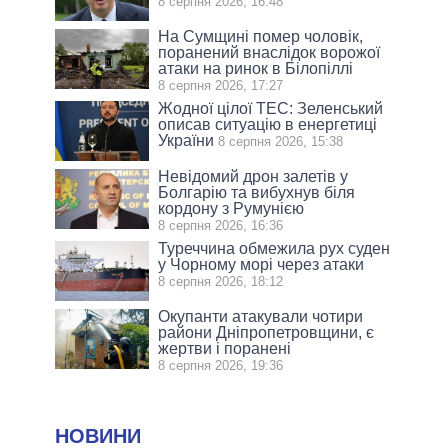
8 серпня 2026, 16:48
На Сумщині помер чоловік,
поранений внаслідок ворожої
атаки на ринок в Білопіллі
8 серпня 2026, 17:27
Жодної цілої ТЕС: Зеленський
описав ситуацію в енергетиці
України
8 серпня 2026, 15:38
Невідомий дрон залетів у
Болгарію та вибухнув біля
кордону з Румунією
8 серпня 2026, 16:36
Туреччина обмежила рух суден
у Чорному морі через атаки
8 серпня 2026, 18:12
Окупанти атакували чотири
райони Дніпропетровщини, є
жертви і поранені
8 серпня 2026, 19:36
НОВИНИ