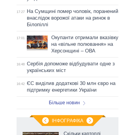
На Сумщині помер чоловік, поранений
17:27
внаслідок ворожої атаки на ринок в
Білопіллі
Окупанти отримали вказівку
17:01
на «вільне полювання» на
Херсонщині – ОВА
Сербія допоможе відбудувати одне з
16:48
українських міст
ЄС виділив додаткові 30 млн євро на
16:42
підтримку енергетики України
Більше новин
ІНФОГРАФІКА
жет
Скільки картоплі