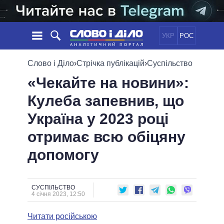
УКР
РОС
НОВИНИ
Слово і Діло
›
Стрічка публікацій
›
Суспільство
«Чекайте на новини»:
ОБIЦЯНКИ
СТРІЧКА
ПОЛІТИКА
Кулеба запевнив, що
ПОДІЇ
ЕКОНОМІКА
ПОЛIТИКИ
Україна у 2023 році
СТАТТІ
СУСПІЛЬСТВО
ІНФОГРАФІКА
ДУМКИ
СВІТ
УСІ ПОЛІТИКИ
отримає всю обіцяну
ОГЛЯДИ
ПРЕЗИДЕНТ І ОФІС
допомогу
ВІДЕО
ДАЙДЖЕСТИ
ВЕРХОВНА РАДА
ПІДТРИМАТИ
КАБІНЕТ МІНІСТРІВ
ГОЛОВИ ОБЛАДМІНІСТРАЦІЙ
СУСПІЛЬСТВО
ПОРІВНЯННЯ ПОЛІТИКІВ
4 січня 2023, 12:50
МЕРИ МІСТ
Читати російською
ВСІ ПЕРСОНИ