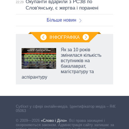
Окупанти вдарили з РСЗВ по
22:29
Слов'янську, є жертва і поранені
Більше новин
ІНФОГРАФІКА
жет
Як за 10 років
змінилася кількість
ків
вступників на
бакалаврат,
магістратуру та
аспірантуру
Cуб'єкт у сфері онлайн-медіа. Ідентифікатор медіа – R40-
05063
© 2009—2026
«Слово і Діло»
.
Всі права захищені і
охороняються законом. Адміністрація сайту залишає за