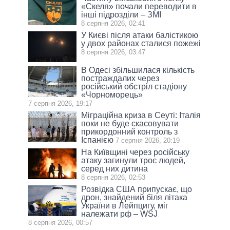
«Скеля» почали переводити в
інші підрозділи – ЗМІ
8 серпня 2026, 02:41
У Києві після атаки балістикою
у двох районах сталися пожежі
8 серпня 2026, 03:47
В Одесі збільшилася кількість
постраждалих через
російський обстріл стадіону
«Чорноморець»
7 серпня 2026, 19:17
Міграційна криза в Сеуті: Італія
поки не буде скасовувати
прикордонний контроль з
Іспанією
7 серпня 2026, 20:19
На Київщині через російську
атаку загинули троє людей,
серед них дитина
8 серпня 2026, 02:53
Розвідка США припускає, що
дрон, знайдений біля літака
України в Лейпцигу, міг
належати рф – WSJ
8 серпня 2026, 00:57