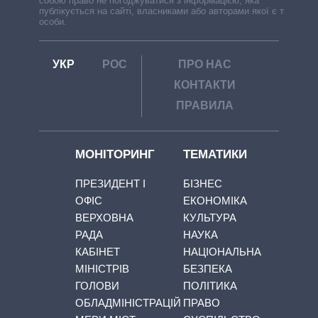
собою право не погоджуватися з інформацією, яка
публікується на сайті, власниками або авторами якої є треті
особи.
УКР
РОС
ПРО НАС
КОНТАКТИ
ПРАВИЛА
МОНІТОРИНГ
ТЕМАТИКИ
ПРЕЗИДЕНТ І
БІЗНЕС
ОФІС
ЕКОНОМІКА
ВЕРХОВНА
КУЛЬТУРА
РАДА
НАУКА
КАБІНЕТ
НАЦІОНАЛЬНА
МІНІСТРІВ
БЕЗПЕКА
ГОЛОВИ
ПОЛІТИКА
ОБЛАДМІНІСТРАЦІЙ
ПРАВО