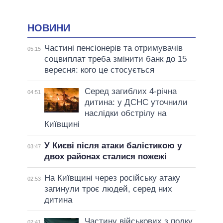
НОВИНИ
Частині пенсіонерів та отримувачів
05:15
соцвиплат треба змінити банк до 15
вересня: кого це стосується
Серед загиблих 4-річна
04:51
дитина: у ДСНС уточнили
наслідки обстрілу на
Київщині
У Києві після атаки балістикою у
03:47
двох районах сталися пожежі
На Київщині через російську атаку
02:53
загинули троє людей, серед них
дитина
Частину військових з полку
02:41