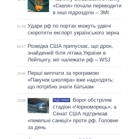
«Скеля» почали переводити
в інші підрозділи – ЗМІ
Удари рф по портах можуть удвічі
01:59
скоротити експорт українського зерна
Розвідка США припускає, що дрон,
00:57
знайдений біля літака України в
Лейпцигу, міг належати рф – WSJ
Перші виплати за програмою
23:56
«Пакунок школяра» вже надходять:
що потрібно знати батькам
Ворог обстріляв
ПІДСУМКИ
23:09
стадіон «Чорноморець», а
Сенат США підтримав
«пекельні санкції» проти рф. Головне
за день