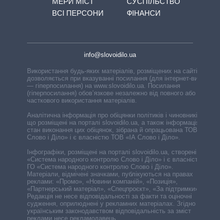
МЕРИ МІСТ
СУСПІЛЬСТВО
ВСІ ПЕРСОНИ
ФІНАНСИ
info@slovoidilo.ua
Використання будь-яких матеріалів, розміщених на сайті,
дозволяється при вказуванні посилання (для інтернет-видань
— гіперпосилання) на www.slovoidilo.ua. Посилання
(гіперпосилання) обов’язкове незалежно від повного або
часткового використання матеріалів.
Аналітична інформація про обіцянки політиків і чиновників,
що розміщені на порталі slovoidilo.ua, а також інформація про
стан виконання цих обіцянок, зібрана й опрацьована ТОВ «ІА
Слово і Діло» і є власністю ТОВ «ІА Слово і Діло».
Інфографіки, розміщені на порталі slovoidilo.ua, створені ГО
«Система народного контролю Слово і Діло» і є власністю
ГО «Система народного контролю Слово і Діло».
Матеріали, відмічені значками, публікуються на правах
реклами: «Промо», «Новини компаній», «Позиція»,
«Партнерський матеріал», «Спецпроєкт», «За підтримки».
Редакція не несе відповідальності за факти та оціночні
судження, оприлюднені у рекламних матеріалах. Згідно з
українським законодавством відповідальність за зміст
реклами несе рекламодавець.