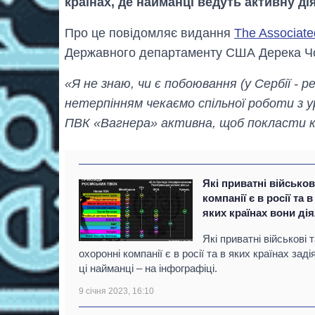
країнах, де найманці ведуть активну ді
Про це повідомляє видання
The Associate
Державного департаменту США Дерека Чолл
«Я не знаю, чи є побоювання (у Сербії - р
нетерпінням чекаємо спільної роботи з ур
ПВК «Вагнера» активна, щоб покласти кін
Які приватні військов
компанії є в росії та в
яких країнах вони ді
Які приватні військові 
охоронні компанії є в росії та в яких країнах задія
ці найманці – на інфографіці.
9 січня 2023, 16:10