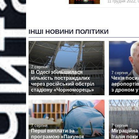
11 грудня 2022, 
ІНШІ НОВИНИ ПОЛІТИКИ
7 серпня
В Одесі збільшилася
7 серпня
кількість постраждалих
Чехія поси
через російський обстріл
аеропортів
стадіону «Чорноморець»
з дроном у
7 серпня
7 серпня
Перші виплати за
Міграційна 
програмою «Пакунок
Італія поки