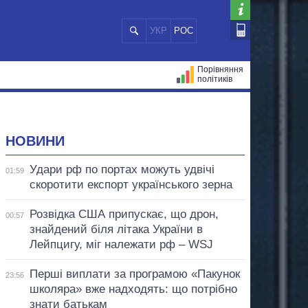
УКР
РОС
Порівняння
політиків
ЦІЙ
МЕРИ МІСТ
ВСІ ПЕРСОНИ
НОВИНИ
Удари рф по портах можуть удвічі
01:59
скоротити експорт українського зерна
Розвідка США припускає, що дрон,
00:57
знайдений біля літака України в
Лейпцигу, міг належати рф – WSJ
Перші виплати за програмою «Пакунок
23:56
школяра» вже надходять: що потрібно
знати батькам