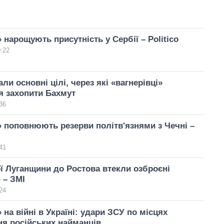
 нарощують присутність у Сербії – Politico
0:22
ли основні цілі, через які «вагнерівці»
я захопити Бахмут
36
» поповнюють резерви політв'язнями з Чечні –
41
ї Луганщини до Ростова втекли озброєні
 – ЗМІ
24
 на війні в Україні: удари ЗСУ по місцях
я російських найманців