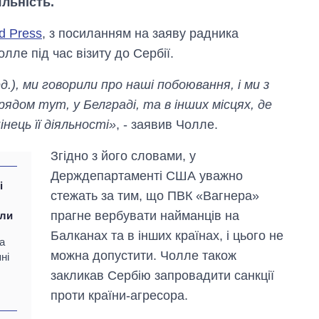
яльність.
d Press
, з посиланням на заяву радника
е під час візиту до Сербії.
ед.), ми говорили про наші побоювання, і ми з
ядом тут, у Белграді, та в інших місцях, де
ець її діяльності»
, - заявив Чолле.
Згідно з його словами, у
Держдепартаменті США уважно
і
стежать за тим, що ПВК «Вагнера»
прагне вербувати найманців на
яли
Балканах та в інших країнах, і цього не
та
Скільки картоплі
можна допустити. Чолле також
вирощували в
ні
Україні до і під час
закликав Сербію запровадити санкції
великої війни
проти країни-агресора.