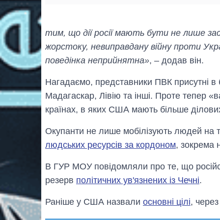
тим, що дії росії мають бути не лише зас
жорстоку, невиправдану війну проти Укр
поведінка неприйнятна»
, – додав він.
Нагадаємо, представники ПВК присутні в б
Мадагаскар, Лівію та інші. Проте тепер «
країнах, в яких США мають більше ділови
Окупанти не лише мобілізують людей на т
людських ресурсів за кордоном
, зокрема 
В ГУР МОУ повідомляли про те, що російс
резерв
політичних ув'язнених із Чечні
.
Раніше у США назвали
основні цілі
, чере