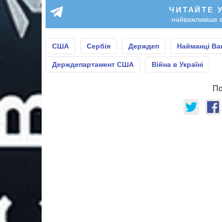
ЧИТАЙТЕ 
найважливіше в
США
Сербія
Держдеп
Найманці Ва
Держдепартамент США
Війна в Україні
По