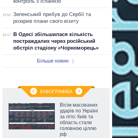
контроль з Іспанією
Зеленський прибув до Сербії та
19:52
розкрив плани свого візиту
В Одесі збільшилася кількість
19:17
постраждалих через російський
обстріл стадіону «Чорноморець»
Більше новин
ІНФОГРАФІКА
Вісім масованих
ударів по Україні
за літо: Київ та
область стали
головною ціллю
рф