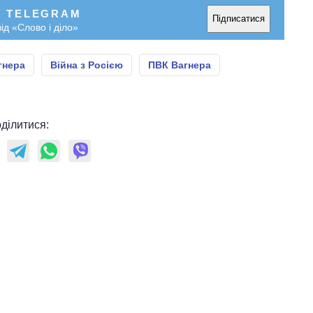
У TELEGRAM
Підписатися
ід «Слово і діло»
гнера
Війна з Росією
ПВК Вагнера
ділитися: