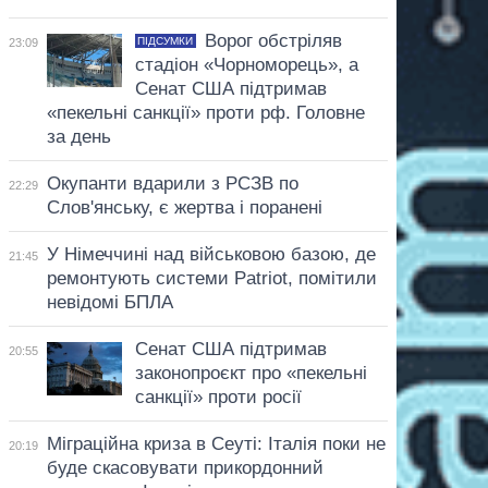
Ворог обстріляв
ПІДСУМКИ
23:09
стадіон «Чорноморець», а
Сенат США підтримав
«пекельні санкції» проти рф. Головне
за день
Окупанти вдарили з РСЗВ по
22:29
Слов'янську, є жертва і поранені
У Німеччині над військовою базою, де
21:45
ремонтують системи Patriot, помітили
невідомі БПЛА
Сенат США підтримав
20:55
законопроєкт про «пекельні
санкції» проти росії
Міграційна криза в Сеуті: Італія поки не
20:19
буде скасовувати прикордонний