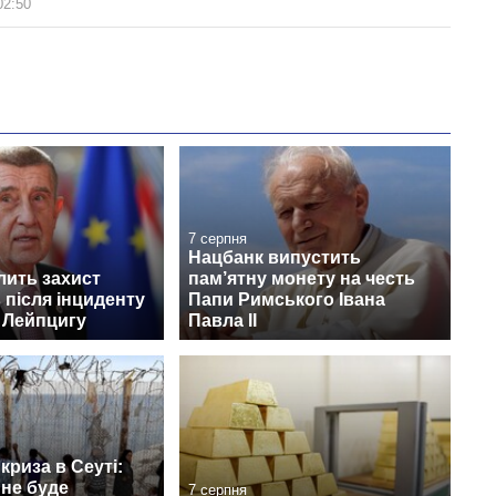
02:50
7 серпня
Нацбанк випустить
лить захист
пам’ятну монету на честь
 після інциденту
Папи Римського Івана
 Лейпцигу
Павла II
криза в Сеуті:
 не буде
7 серпня