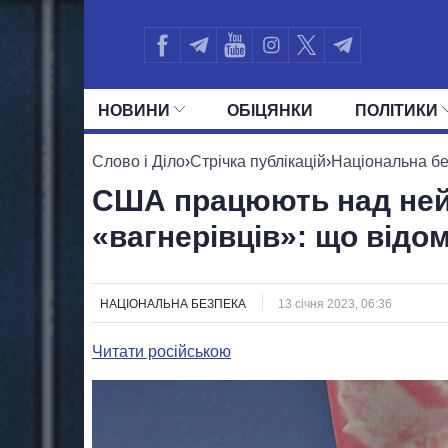
НОВИНИ
ОБIЦЯНКИ
ПОЛIТИКИ
УСІ ПОЛІТИКИ
ПРЕЗИДЕНТ І ОФ
Слово і Діло
›
Стрічка публікацій
›
Національна б
США працюють над нейт
«вагнерівців»: що відо
НАЦІОНАЛЬНА БЕЗПЕКА
13 січня 2023, 06:36
Читати російською