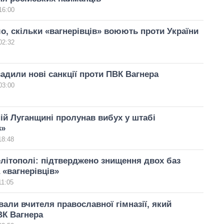
16:00
о, скільки «вагнерівців» воюють проти України
02:32
дили нові санкції проти ПВК Вагнера
03:00
ій Луганщині пролунав вибух у штабі
в»
18:48
літополі: підтверджено знищення двох баз
 «вагнерівців»
11:05
вали вчителя православної гімназії, який
ВК Вагнера