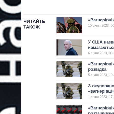
«Вагнерівці»
ЧИТАЙТЕ
10 січня 2023, 0
ТАКОЖ
У США назва
намагаютьс
6 січня 2023, 06:
«Вагнерівці
розвідка
5 січня 2023, 10:
З окуповано
«вагнерівці»
1 січня 2023, 17:
«Вагнерівці»
розташуванн