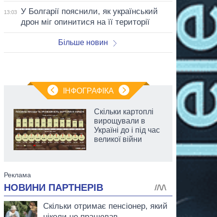
У Болгарії пояснили, як український
13:03
дрон міг опинитися на її території
Більше новин
ІНФОГРАФІКА
Скільки картоплі
вирощували в
Україні до і під час
великої війни