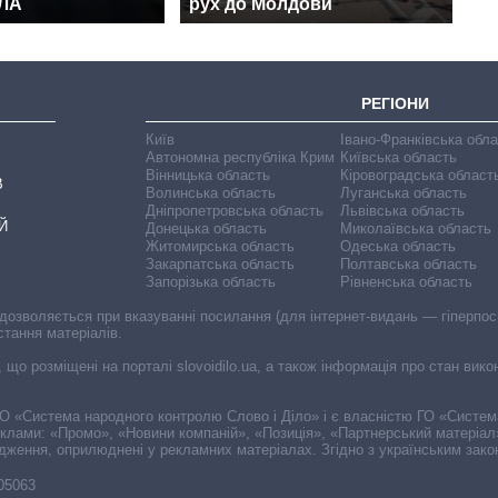
ПЛА
рух до Молдови
РЕГІОНИ
Київ
Івано-Франківська обл
Автономна республіка Крим
Київська область
Вінницька область
Кіровоградська област
В
Волинська область
Луганська область
Дніпропетровська область
Львівська область
Й
Донецька область
Миколаївська область
Житомирська область
Одеська область
Закарпатська область
Полтавська область
Запорізька область
Рівненська область
 дозволяється при вказуванні посилання (для інтернет-видань — гіперпоси
стання матеріалів.
, що розміщені на порталі slovoidilo.ua, а також інформація про стан вик
і ГО «Система народного контролю Слово і Діло» і є власністю ГО «Систе
еклами: «Промо», «Новини компаній», «Позиція», «Партнерський матеріал
судження, оприлюднені у рекламних матеріалах. Згідно з українським зак
-05063