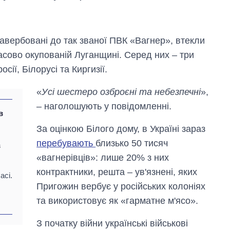
завербовані до так званої ПВК «Вагнер», втекли
асово окупованій Луганщині. Серед них – три
сії, Білорусі та Киргизії.
«
Усі шестеро озброєні та небезпечні
»,
– наголошують у повідомленні.
в
Дефіцит пам’яті:
як зріс попит на
За оцінкою Білого дому, в Україні зараз
чипи за останні
перебувають
близько 50 тисяч
в
роки і що
«вагнерівців»: лише 20% з них
прогнозують на
2027-й
контрактники, решта – ув'язнені, яких
асі.
Пригожин вербує у російських колоніях
та використовує як «гарматне м'ясо».
З початку війни українські військові