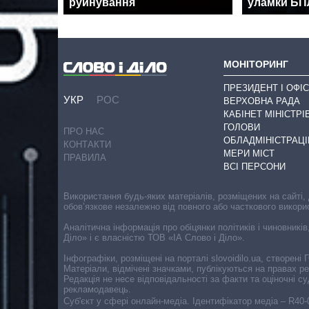
руйнування
уламки Б
МОНІТОРИНГ
ПРЕЗИДЕНТ І ОФІС
УКР
РОС
ВЕРХОВНА РАДА
КАБІНЕТ МІНІСТРІ
ГОЛОВИ
ПРО НАС
ОБЛАДМІНІСТРАЦІ
КОНТАКТИ
МЕРИ МІСТ
ПРАВИЛА
ВСІ ПЕРСОНИ
Використання будь-яких матеріалів, розміщених на сайті,
обов’язкове незалежно від повного або часткового викори
Аналітична інформація про обіцянки політиків і чиновників
Діло» і є власністю ТОВ «ІА Слово і Діло».
Інфографіки, розміщені на порталі slovoidilo.ua, створен
Матеріали, відмічені значками, публікуються на правах р
Редакція не несе відповідальності за факти та оціночні 
рекламодавець.
Cуб'єкт у сфері онлайн-медіа. Ідентифікатор медіа – R40