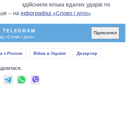
здійснили кілька вдалих ударів по
іше – на
інфографіці «Слово і діло»
У TELEGRAM
Підписатися
ід «Слово і діло»
а з Росією
Війна в Україні
Дезертир
ділитися: