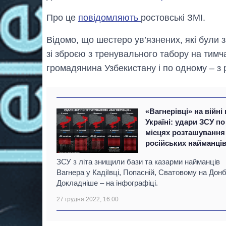
Про це
повідомляють
ростовські ЗМІ.
Відомо, що шестеро ув’язнених, які були 
зі зброєю з тренувального табору на тимч
громадянина Узбекистану і по одному – з ро
«Вагнерівці» на війні 
Україні: удари ЗСУ по
місцях розташування
російських найманці
ЗСУ з літа знищили бази та казарми найманців
Вагнера у Кадіївці, Попасній, Сватовому на Донб
Докладніше – на інфографіці.
27 грудня 2022, 16:00