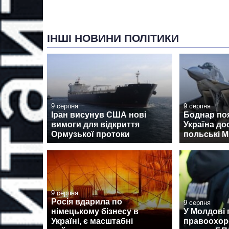
ІНШІ НОВИНИ ПОЛІТИКИ
9 серпня
9 серпня
Іран висунув США нові
Боднар по
вимоги для відкриття
Україна до
Ормузької протоки
польські М
9 серпня
Росія вдарила по
9 серпня
німецькому бізнесу в
У Молдові 
Україні, є масштабні
правоохор