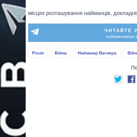
місцях розташування найманців, докладн
ЧИТАЙТЕ 
найважливіше в
Росія
Війна
Найманці Вагнера
Війн
По