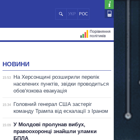
УКР
РОС
Порівняння
політиків
ЦІЙ
МЕРИ МІСТ
ВСІ ПЕРСОНИ
НОВИНИ
На Херсонщині розширили перелік
15:53
населених пунктів, звідки проводиться
обов'язкова евакуація
Головний генерал США застеріг
15:34
команду Трампа від ескалації з Іраном
У Молдові пролунав вибух,
15:09
правоохоронці знайшли уламки
БПЛА