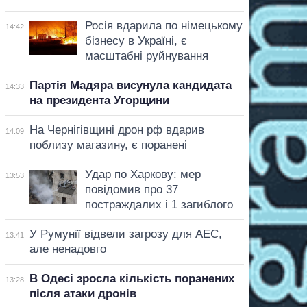
Росія вдарила по німецькому
14:42
бізнесу в Україні, є
масштабні руйнування
Партія Мадяра висунула кандидата
14:33
на президента Угорщини
На Чернігівщині дрон рф вдарив
14:09
поблизу магазину, є поранені
Удар по Харкову: мер
13:53
повідомив про 37
постраждалих і 1 загиблого
У Румунії відвели загрозу для АЕС,
13:41
але ненадовго
В Одесі зросла кількість поранених
13:28
після атаки дронів