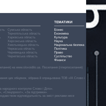
ТЕМАТИКИ
асть
Сумська область
Бізнес
Тернопільська область
Економіка
ь
Харківська область
Культура
Херсонська область
Наука
Хмельницька область
Національна безпека
Черкаська область
Політика
Чернівецька область
Право
Чернігівська область
Суспільство
Фінанси
лання) на www.slovoidilo.ua. Посилання (гіперпосилання)
онання цих обіцянок, зібрана й опрацьована ТОВ «ІА Слово і
ма народного контролю Слово і Діло».
», «Спецпроєкт», «За підтримки».
онодавством відповідальність за зміст реклами несе