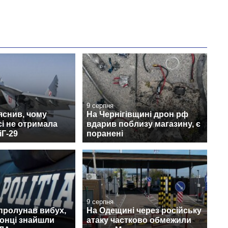
9 серпня
яснив, чому
На Чернігівщині дрон рф
сі не отримала
вдарив поблизу магазину, є
іГ-29
поранені
9 серпня
пролунав вибух,
На Одещині через російську
онці знайшли
атаку частково обмежили