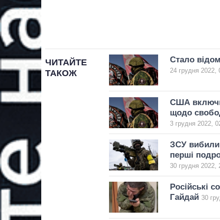
Стало відом
ЧИТАЙТЕ
24 грудня 2022, 
ТАКОЖ
США включи
щодо свобо
3 грудня 2022, 0
ЗСУ вибили 
перші подр
30 грудня 2022, 
Російські с
Гайдай
30 гру