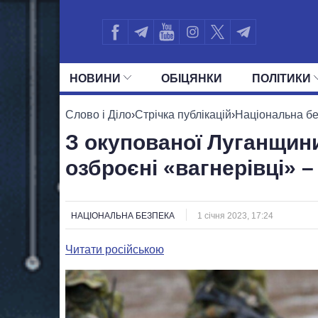
НОВИНИ
ОБIЦЯНКИ
ПОЛIТИКИ
УСІ ПОЛІТИКИ
ПРЕЗИДЕНТ І ОФ
Слово і Діло
›
Стрічка публікацій
›
Національна б
З окупованої Луганщин
озброєні «вагнерівці» –
НАЦІОНАЛЬНА БЕЗПЕКА
1 січня 2023, 17:24
Читати російською