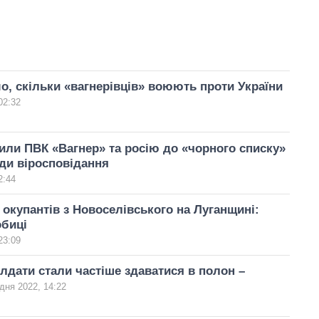
о, скільки «вагнерівців» воюють проти України
02:32
ли ПВК «Вагнер» та росію до «чорного списку»
ди віросповідання
2:44
окупантів з Новоселівського на Луганщині:
обиці
23:09
олдати стали частіше здаватися в полон –
дня 2022, 14:22