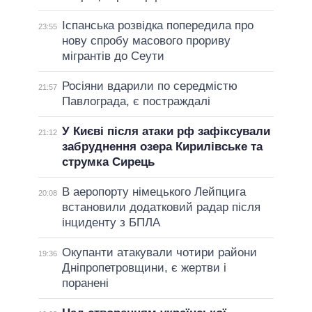
Іспанська розвідка попередила про
23:55
нову спробу масового прориву
мігрантів до Сеути
Росіяни вдарили по середмістю
21:57
Павлограда, є постраждалі
У Києві після атаки рф зафіксували
21:12
забруднення озера Кирилівське та
струмка Сирець
В аеропорту німецького Лейпцига
20:08
встановили додатковий радар після
інциденту з БПЛА
Окупанти атакували чотири райони
19:36
Дніпропетровщини, є жертви і
поранені