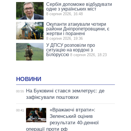
Сербія допоможе відбудувати
одне з українських міст
8 серпня 2026, 16:48
Окупанти атакували чотири
райони Дніпропетровщини, є
жертви і поранені
8 серпня 2026, 19:36
У ДПСУ розповіли про
ситуацію на кордоні з
Білоруссю
8 серпня 2026, 18:23
НОВИНИ
На Буковині стався землетрус: де
00:55
зафіксували поштовхи
«Вражаючі втрати»:
00:41
Зеленський оцінив
результати 40-денної
операції проти рф