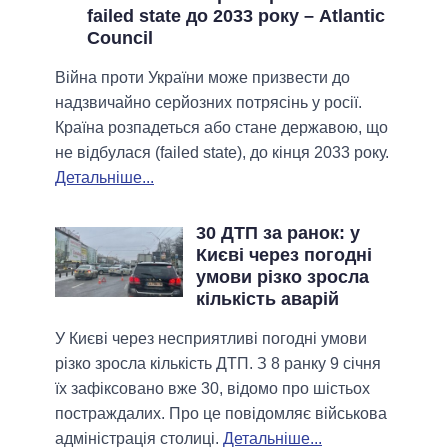
failed state до 2033 року – Atlantic
Council
Війна проти України може призвести до
надзвичайно серйозних потрясінь у росії.
Країна розпадеться або стане державою, що
не відбулася (failed state), до кінця 2033 року.
Детальніше...
30 ДТП за ранок: у
Києві через погодні
умови різко зросла
кількість аварій
У Києві через несприятливі погодні умови
різко зросла кількість ДТП. З 8 ранку 9 січня
їх зафіксовано вже 30, відомо про шістьох
постраждалих. Про це повідомляє військова
адміністрація столиці.
Детальніше...