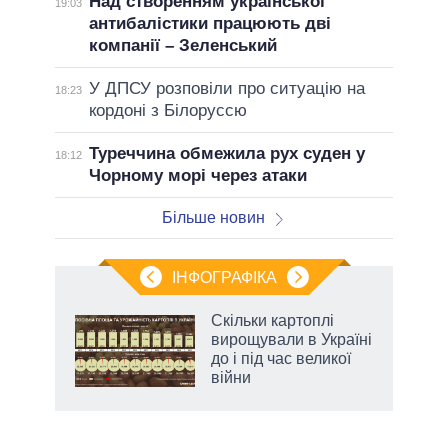
Над створенням української
19:03
антибалістики працюють дві
компанії – Зеленський
У ДПСУ розповіли про ситуацію на
18:23
кордоні з Білоруссю
Туреччина обмежила рух суден у
18:12
Чорному морі через атаки
Більше новин
ІНФОГРАФІКА
 5
Скільки картоплі
вго
вирощували в Україні
до і під час великої
війни
аспі