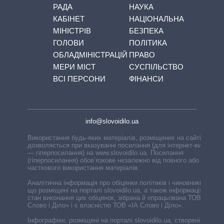
РАДА
НАУКА
КАБІНЕТ
НАЦІОНАЛЬНА
МІНІСТРІВ
БЕЗПЕКА
ГОЛОВИ
ПОЛІТИКА
ОБЛАДМІНІСТРАЦІЙ
ПРАВО
МЕРИ МІСТ
СУСПІЛЬСТВО
ВСІ ПЕРСОНИ
ФІНАНСИ
info@slovoidilo.ua
Використання будь-яких матеріалів, розміщених на сайті,
дозволяється при вказуванні посилання (для інтернет-видань
— гіперпосилання) на www.slovoidilo.ua. Посилання
(гіперпосилання) обов’язкове незалежно від повного або
часткового використання матеріалів.
Аналітична інформація про обіцянки політиків і чиновників,
що розміщені на порталі slovoidilo.ua, а також інформація про
стан виконання цих обіцянок, зібрана й опрацьована ТОВ «ІА
Слово і Діло» і є власністю ТОВ «ІА Слово і Діло».
Інфографіки, розміщені на порталі slovoidilo.ua, створені ГО