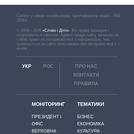
Cуб'єкт у сфері онлайн-медіа. Ідентифікатор медіа – R40-
05063
© 2009—2026
«Слово і Діло»
.
Всі права захищені і
охороняються законом. Адміністрація сайту залишає за
собою право не погоджуватися з інформацією, яка
публікується на сайті, власниками або авторами якої є треті
особи.
УКР
РОС
ПРО НАС
КОНТАКТИ
ПРАВИЛА
МОНІТОРИНГ
ТЕМАТИКИ
ПРЕЗИДЕНТ І
БІЗНЕС
ОФІС
ЕКОНОМІКА
ВЕРХОВНА
КУЛЬТУРА