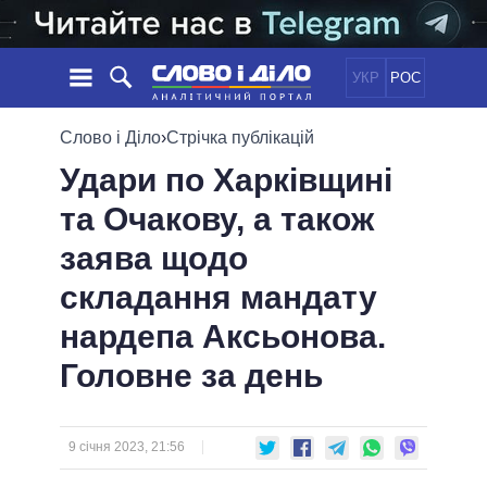
УКР
РОС
НОВИНИ
Слово і Діло
›
Стрічка публікацій
Удари по Харківщині
ОБIЦЯНКИ
СТРІЧКА
ПОЛІТИКА
та Очакову, а також
ПОДІЇ
ЕКОНОМІКА
ПОЛIТИКИ
заява щодо
СТАТТІ
СУСПІЛЬСТВО
ІНФОГРАФІКА
ДУМКИ
СВІТ
УСІ ПОЛІТИКИ
складання мандату
ОГЛЯДИ
ПРЕЗИДЕНТ І ОФІС
нардепа Аксьонова.
ВІДЕО
ДАЙДЖЕСТИ
ВЕРХОВНА РАДА
Головне за день
ПІДТРИМАТИ
КАБІНЕТ МІНІСТРІВ
ГОЛОВИ ОБЛАДМІНІСТРАЦІЙ
ПОРІВНЯННЯ ПОЛІТИКІВ
МЕРИ МІСТ
9 січня 2023, 21:56
ВСІ ПЕРСОНИ