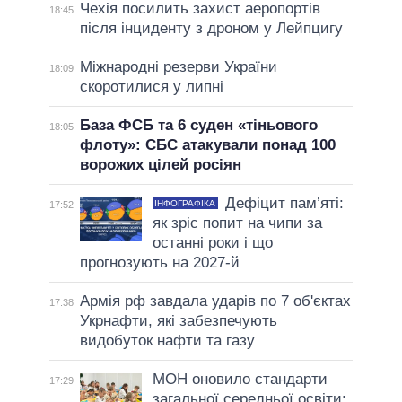
Чехія посилить захист аеропортів
18:45
після інциденту з дроном у Лейпцигу
Міжнародні резерви України
18:09
скоротилися у липні
База ФСБ та 6 суден «тіньового
18:05
флоту»: СБС атакували понад 100
ворожих цілей росіян
Дефіцит пам’яті:
ІНФОГРАФІКА
17:52
як зріс попит на чипи за
останні роки і що
прогнозують на 2027-й
Армія рф завдала ударів по 7 об'єктах
17:38
Укрнафти, які забезпечують
видобуток нафти та газу
МОН оновило стандарти
17:29
загальної середньої освіти: