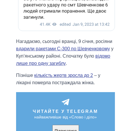
Нагадаємо, сьогодні вранці, 9 січня, росіяни
вдарили ракетами С-300 по Шевченковому
у
Куп'янському районі. Спочатку було
відомо
лише про одну загиблу
.
Пізніше
кількість жертв зросла до 2
– у
лікарні померла постраждала жінка.
ЧИТАЙТЕ У TELEGRAM
найважливіше від «Слово і діло»
Підписатися