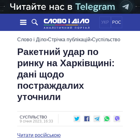
УКР
РОС
НОВИНИ
Слово і Діло
›
Стрічка публікацій
›
Суспільство
Ракетний удар по
ОБIЦЯНКИ
СТРІЧКА
ПОЛІТИКА
ринку на Харківщині:
ПОДІЇ
ЕКОНОМІКА
ПОЛIТИКИ
дані щодо
СТАТТІ
СУСПІЛЬСТВО
ІНФОГРАФІКА
ДУМКИ
СВІТ
УСІ ПОЛІТИКИ
постраждалих
ОГЛЯДИ
ПРЕЗИДЕНТ І ОФІС
уточнили
ВІДЕО
ДАЙДЖЕСТИ
ВЕРХОВНА РАДА
ПІДТРИМАТИ
КАБІНЕТ МІНІСТРІВ
ГОЛОВИ ОБЛАДМІНІСТРАЦІЙ
СУСПІЛЬСТВО
ПОРІВНЯННЯ ПОЛІТИКІВ
9 січня 2023, 16:33
МЕРИ МІСТ
Читати російською
ВСІ ПЕРСОНИ