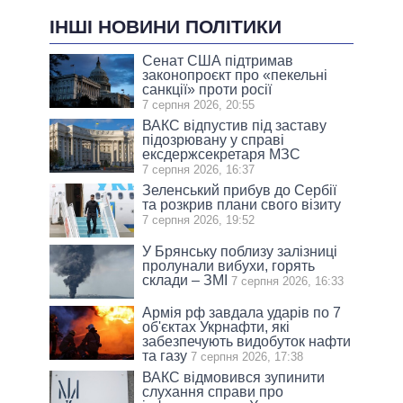
ІНШІ НОВИНИ ПОЛІТИКИ
Сенат США підтримав
законопроєкт про «пекельні
санкції» проти росії
7 серпня 2026, 20:55
ВАКС відпустив під заставу
підозрювану у справі
ексдержсекретаря МЗС
7 серпня 2026, 16:37
Зеленський прибув до Сербії
та розкрив плани свого візиту
7 серпня 2026, 19:52
У Брянську поблизу залізниці
пролунали вибухи, горять
склади – ЗМІ
7 серпня 2026, 16:33
Армія рф завдала ударів по 7
об'єктах Укрнафти, які
забезпечують видобуток нафти
та газу
7 серпня 2026, 17:38
ВАКС відмовився зупинити
слухання справи про