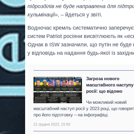
підрозділів не буде направлена для підт
кульмінації»
, – йдеться у звіті.
Водночас кремль систематично заперечує с
систем Patriot росіяни висвітлюють як «е
Однак в ISW зазначили, що путін не буде 
у відповідь на надання будь-якої із західн
Загроза нового
масштабного наступу
росії: що відомо
Чи можливий новий
масштабний наступ росії у 2023 році, що говоря
про його підготовку – на інфографіці.
21 грудня 2022, 15:50