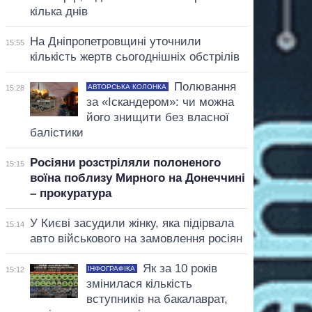
кілька днів
На Дніпропетровщині уточнили
15:55
кількість жертв сьогоднішніх обстрілів
Полювання
АВТОРСЬКА КОЛОНКА
15:28
за «Іскандером»: чи можна
його знищити без власної
балістики
Росіяни розстріляли полоненого
15:15
воїна поблизу Мирного на Донеччині
– прокуратура
У Києві засудили жінку, яка підірвала
15:14
авто військового на замовлення росіян
Як за 10 років
ІНФОГРАФІКА
15:12
змінилася кількість
вступників на бакалаврат,