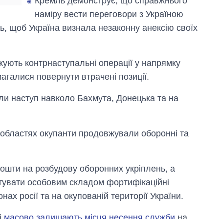
Кремль демонструє, що справжнього
наміру вести переговори з Україною
, щоб Україна визнала незаконну анексію своїх
жують контрнаступальні операції у напрямку
агалися повернути втрачені позиції.
или наступ навколо Бахмута, Донецька та на
й областях окупанти продовжували оборонні та
ошти на розбудову оборонних укріплень, а
тувати особовим складом фортифікаційні
ах росії та на окупованій території України.
і
масово залишають місця несення служби
на