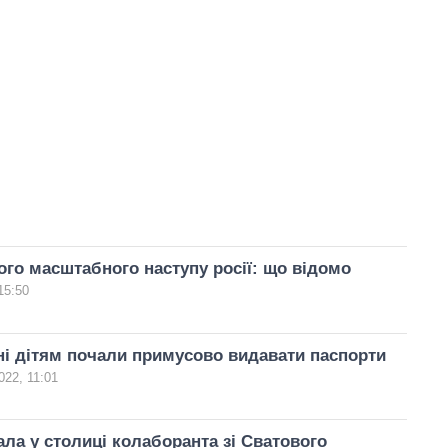
ого масштабного наступу росії: що відомо
15:50
і дітям почали примусово видавати паспорти
022, 11:01
ла у столиці колаборанта зі Сватового