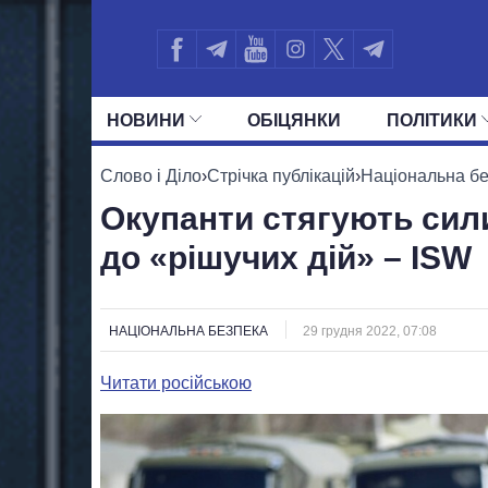
НОВИНИ
ОБIЦЯНКИ
ПОЛIТИКИ
УСІ ПОЛІТИКИ
ПРЕЗИДЕНТ І ОФ
Слово і Діло
›
Стрічка публікацій
›
Національна б
Окупанти стягують сил
до «рішучих дій» – ISW
НАЦІОНАЛЬНА БЕЗПЕКА
29 грудня 2022, 07:08
Читати російською