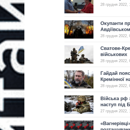
28 грудня 2022, 
Окупанти п
Авдіївськом
28 грудня 2022, 
Сватове-Кре
військових
28 грудня 2022, 
Гайдай пояс
Кремінної н
28 грудня 2022, 
Війська рф 
наступ під 
27 грудня 2022, 
«Вагнерівці»
розташуванн