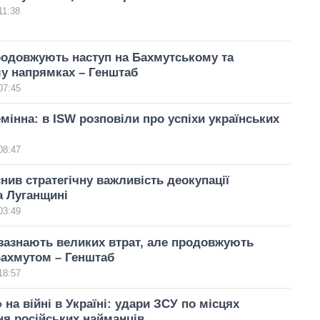
11:38
родовжують наступ на Бахмутському та
у напрямках – Генштаб
07:45
мінна: в ISW розповіли про успіхи українських
08:47
нив стратегічну важливість деокупації
а Луганщині
03:49
зазнають великих втрат, але продовжують
Бахмутом – Генштаб
18:57
 на війні в Україні: удари ЗСУ по місцях
я російських найманців