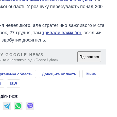
ької області. У розшуку перебувають понад 200
я невеликого, але стратегічно важливого міста
орок, 27 грудня, там
тривали важкі бої
, оскільки
 здобутих досягнень.
 У GOOGLE NEWS
Підписатися
 та аналітикою від «Слово і діло»
уганська область
Донецька область
Війна
і
ISW
ділитися: