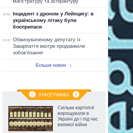
магістратуру та аспірантуру
Інцидент з дроном у Лейпцигу: в
14:50
українському літаку були
боєприпаси
Обвинуваченому депутату із
14:40
Закарпаття вкотре продовжили
зобов'язання
Більше новин
ІНФОГРАФІКА
Скільки картоплі
вирощували в
Україні до і під час
великої війни