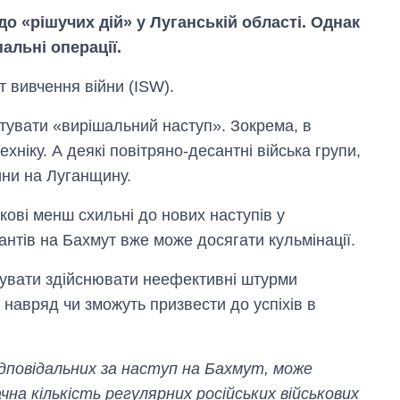
до «рішучих дій» у Луганській області. Однак
альні операції.
 вивчення війни (ISW).
штувати «вирішальний наступ». Зокрема, в
ніку. А деякі повітряно-десантні війська групи,
ни на Луганщину.
кові менш схильні до нових наступів у
пантів на Бахмут вже може досягати кульмінації.
жувати здійснювати неефективні штурми
навряд чи зможуть призвести до успіхів в
Вісім масованих
ударів по Україні
за літо: Київ та
ідповідальних за наступ на Бахмут, може
область стали
головною ціллю
чна кількість регулярних російських військових