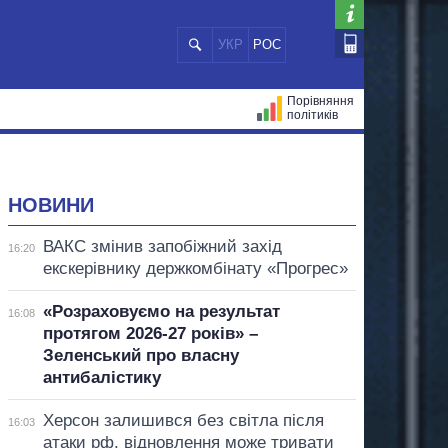
УКР
РОС
Порівняння
політиків
ЦІЙ
МЕРИ МІСТ
ВСІ ПЕРСОНИ
НОВИНИ
ВАКС змінив запобіжний захід
16:20
екскерівнику держкомбінату «Прогрес»
«Розраховуємо на результат
16:08
протягом 2026-27 років» –
Зеленський про власну
антибалістику
Херсон залишився без світла після
16:03
атаки рф, відновлення може тривати