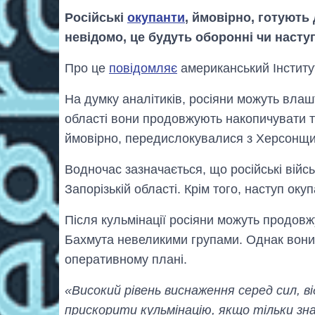
Російські
окупанти
, ймовірно, готують 
невідомо, це будуть оборонні чи наступ
Про це
повідомляє
американський Інститут
На думку аналітиків, росіяни можуть вла
області вони продовжують накопичувати тех
ймовірно, передислокувалися з Херсонщи
Водночас зазначається, що російські війсь
Запорізькій області. Крім того, наступ оку
Після кульмінації росіяни можуть продов
Бахмута невеликими групами. Однак вони 
оперативному плані.
«Високий рівень виснаження серед сил, в
прискорити кульмінацію, якщо тільки зна