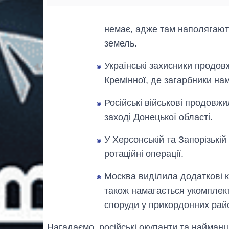
немає, адже там наполягають
земель.
Українські захисники продов
Кремінної, де загарбники нам
Російські військові продовж
заході Донецької області.
У Херсонській та Запорізькі
ротаційні операції.
Москва виділила додаткові к
також намагається укомплек
споруди у прикордонних район
Нагадаємо, російські окупанти та найманц