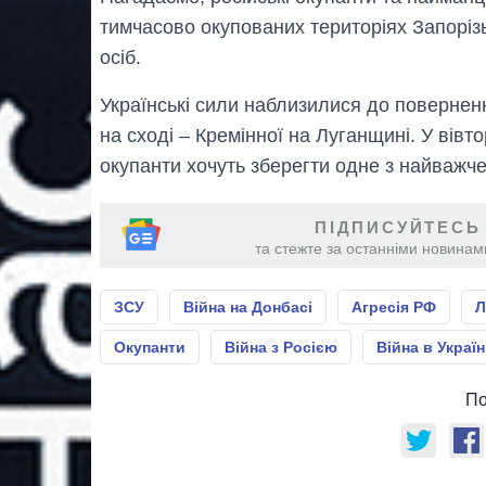
тимчасово окупованих територіях Запоріз
осіб.
Українські сили наблизилися до поверненн
на сході – Кремінної на Луганщині. У вівт
окупанти хочуть зберегти одне з найважче
ПІДПИСУЙТЕСЬ
та стежте за останніми новинами
ЗСУ
Війна на Донбасі
Агресія РФ
Л
Окупанти
Війна з Росією
Війна в Україн
По