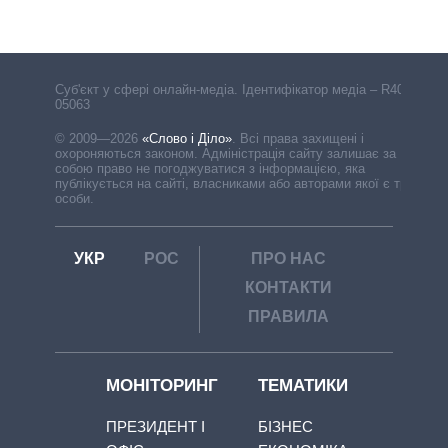
Cуб'єкт у сфері онлайн-медіа. Ідентифікатор медіа – R40-
05063
© 2009—2026
«Слово і Діло»
.
Всі права захищені і
охороняються законом. Адміністрація сайту залишає за
собою право не погоджуватися з інформацією, яка
публікується на сайті, власниками або авторами якої є треті
особи.
УКР
РОС
ПРО НАС
КОНТАКТИ
ПРАВИЛА
МОНІТОРИНГ
ТЕМАТИКИ
ПРЕЗИДЕНТ І
БІЗНЕС