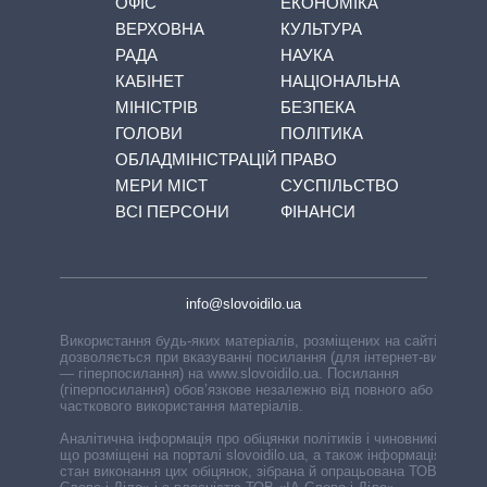
ОФІС
ЕКОНОМІКА
ВЕРХОВНА
КУЛЬТУРА
РАДА
НАУКА
КАБІНЕТ
НАЦІОНАЛЬНА
МІНІСТРІВ
БЕЗПЕКА
ГОЛОВИ
ПОЛІТИКА
ОБЛАДМІНІСТРАЦІЙ
ПРАВО
МЕРИ МІСТ
СУСПІЛЬСТВО
ВСІ ПЕРСОНИ
ФІНАНСИ
info@slovoidilo.ua
Використання будь-яких матеріалів, розміщених на сайті,
дозволяється при вказуванні посилання (для інтернет-видань
— гіперпосилання) на www.slovoidilo.ua. Посилання
(гіперпосилання) обов’язкове незалежно від повного або
часткового використання матеріалів.
Аналітична інформація про обіцянки політиків і чиновників,
що розміщені на порталі slovoidilo.ua, а також інформація про
стан виконання цих обіцянок, зібрана й опрацьована ТОВ «ІА