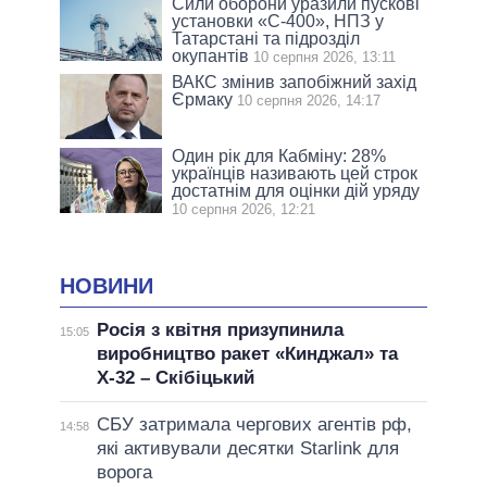
Сили оборони уразили пускові
установки «С-400», НПЗ у
Татарстані та підрозділ
окупантів
10 серпня 2026, 13:11
ВАКС змінив запобіжний захід
Єрмаку
10 серпня 2026, 14:17
Один рік для Кабміну: 28%
українців називають цей строк
достатнім для оцінки дій уряду
10 серпня 2026, 12:21
НОВИНИ
Росія з квітня призупинила
15:05
виробництво ракет «Кинджал» та
Х-32 – Скібіцький
СБУ затримала чергових агентів рф,
14:58
які активували десятки Starlink для
ворога