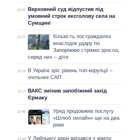
Верховний суд відпустив під
14:41
умовний строк ексголову села на
Сумщині
Кількість постраждалих
14:27
внаслідок удару по
Запоріжжю стрімко зросла,
серед них – діти
В Україні зріс рівень топ-корупції –
14:19
очільник САП
ВАКС змінив запобіжний захід
14:17
Єрмаку
Уряд продовжив послугу
13:46
«Шлюб онлайн» ще на два
роки
У Лейпцигу дрон врізався у крило
13:38