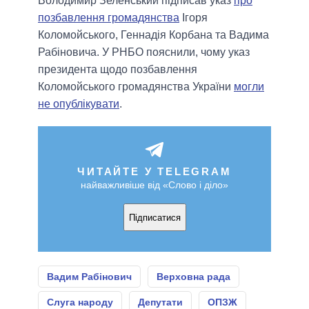
Володимир Зеленський підписав указ
про
позбавлення громадянства
Ігоря
Коломойського, Геннадія Корбана та Вадима
Рабіновича. У РНБО пояснили, чому указ
президента щодо позбавлення
Коломойського громадянства України
могли
не опублікувати
.
ЧИТАЙТЕ У TELEGRAM
найважливіше від «Слово і діло»
Підписатися
Вадим Рабінович
Верховна рада
Слуга народу
Депутати
ОПЗЖ