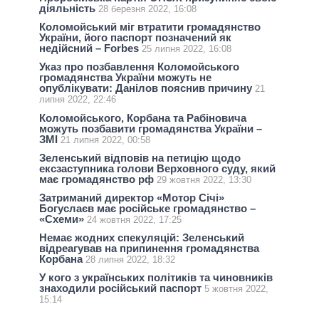
діяльність
28 березня 2022, 16:08
Коломойський міг втратити громадянство
України, його паспорт позначений як
недійсний – Forbes
25 липня 2022, 16:08
Указ про позбавлення Коломойського
громадянства України можуть не
опублікувати: Данілов пояснив причину
21
липня 2022, 22:46
Коломойського, Корбана та Рабіновича
можуть позбавити громадянства України –
ЗМІ
21 липня 2022, 00:58
Зеленський відповів на петицію щодо
ексзаступника голови Верховного суду, який
має громадянство рф
29 жовтня 2022, 13:30
Затриманий директор «Мотор Січі»
Богуслаєв має російське громадянство –
«Схеми»
24 жовтня 2022, 17:25
Немає жодних спекуляцій: Зеленський
відреагував на припинення громадянства
Корбана
28 липня 2022, 18:32
У кого з українських політиків та чиновників
знаходили російський паспорт
5 жовтня 2022,
15:14