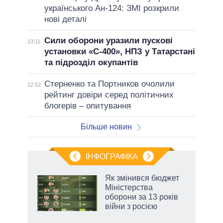
українського Ан-124: ЗМІ розкрили
нові деталі
Сили оборони уразили пускові
13:11
установки «С-400», НПЗ у Татарстані
та підрозділ окупантів
Стерненко та Портников очолили
12:52
рейтинг довіри серед політичних
блогерів – опитування
Більше новин
ІНФОГРАФІКА
Як змінився бюджет
 за
Міністерства
асть
оборони за 13 років
війни з росією