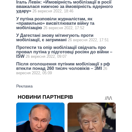
Ігаль Левін: «Ймовірність мобілізації в росії
вважалася нижчою за ймовірність ядерного
удару»
26 вересня 2022, 18:46
У путіна розповіли журналістам, як
«правильно» висвітлювати війну та
мобілізацію
26 вересня 2022, 17:52
У Дагестані знову мітингують проти
мобілізації, є затримані
26 вересня 2022, 17:51
Протести та опір мобілізації свідчать про
провал путіна у підготовці росіян до війни –
ISW
26 вересня 2022, 09:07
Після оголошення путіним мобілізації з рф
втекли понад 260 тисяч чоловіків – ЗМІ
26
вересня 2022, 05:09