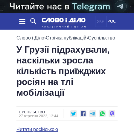
УКР
РОС
НОВИНИ
Слово і Діло
›
Стрічка публікацій
›
Суспільство
У Грузії підрахували,
ОБIЦЯНКИ
СТРІЧКА
ПОЛІТИКА
наскільки зросла
ПОДІЇ
ЕКОНОМІКА
ПОЛIТИКИ
кількість приїжджих
СТАТТІ
СУСПІЛЬСТВО
ІНФОГРАФІКА
ДУМКИ
СВІТ
УСІ ПОЛІТИКИ
росіян на тлі
ОГЛЯДИ
ПРЕЗИДЕНТ І ОФІС
мобілізації
ВІДЕО
ДАЙДЖЕСТИ
ВЕРХОВНА РАДА
ПІДТРИМАТИ
КАБІНЕТ МІНІСТРІВ
ГОЛОВИ ОБЛАДМІНІСТРАЦІЙ
СУСПІЛЬСТВО
ПОРІВНЯННЯ ПОЛІТИКІВ
27 вересня 2022, 13:44
МЕРИ МІСТ
Читати російською
ВСІ ПЕРСОНИ