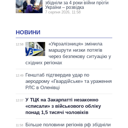
збідніли за 4 роки війни проти
України – розвідка
7 серпня 2026, 11:58
НОВИНИ
«Укрзалізниця» змінила
12:58
маршрути низки потягів
через безпекову ситуацію у
східних регіонах
Генштаб підтвердив удар по
12:49
аеродрому «Гвардійське» та ураження
РЛС в Оленівці
У ТЦК на Закарпатті незаконно
12:07
«списали» з військового обліку
понад 1,5 тисячі чоловіків
Більше половини регіонів рф збідніли
11:58