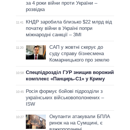
за 4 роки війни проти України –
розвідка
КНДР заробила близько $22 млрд від
11:41
початку війни в Україні попри
міжнародні санкції – ЗМІ
САП у жовтні скерує до
11:20
суду справу бізнесмена
Комарницького про землю
Спецпідрозділ ГУР знищив ворожий
10:58
комплекс «Панцирь-С1» у Криму
Росія формує бойові підрозділи з
10:45
українських військовополонених –
ISW
Окупанти атакували БПЛА
10:27
ринок на на Сумщині, є
важкопоранені