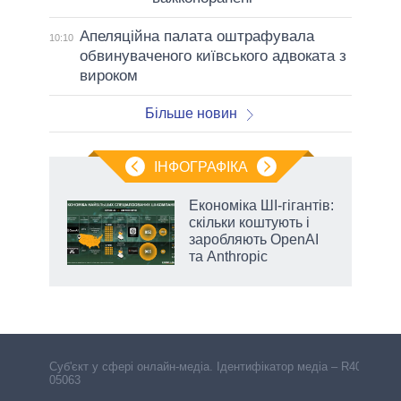
Апеляційна палата оштрафувала
10:10
обвинуваченого київського адвоката з
вироком
Більше новин
ІНФОГРАФІКА
Економіка ШІ-гігантів:
раїні
скільки коштують і
ої
заробляють OpenAI
та Anthropic
Cуб'єкт у сфері онлайн-медіа. Ідентифікатор медіа – R40-
05063