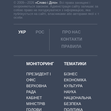
© 2009—2026
«Слово і Діло»
.
Всі права захищені і
охороняються законом. Адміністрація сайту залишає за
собою право не погоджуватися з інформацією, яка
публікується на сайті, власниками або авторами якої є треті
особи.
УКР
РОС
ПРО НАС
КОНТАКТИ
ПРАВИЛА
МОНІТОРИНГ
ТЕМАТИКИ
ПРЕЗИДЕНТ І
БІЗНЕС
ОФІС
ЕКОНОМІКА
ВЕРХОВНА
КУЛЬТУРА
РАДА
НАУКА
КАБІНЕТ
НАЦІОНАЛЬНА
МІНІСТРІВ
БЕЗПЕКА
ГОЛОВИ
ПОЛІТИКА