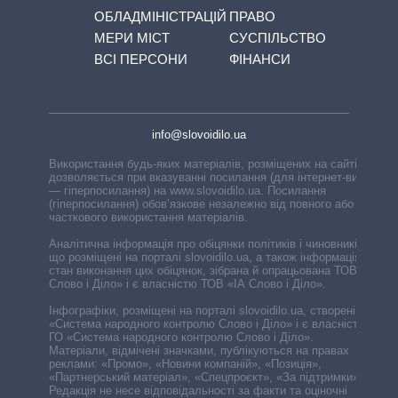
ОБЛАДМІНІСТРАЦІЙ
ПРАВО
МЕРИ МІСТ
СУСПІЛЬСТВО
ВСІ ПЕРСОНИ
ФІНАНСИ
info@slovoidilo.ua
Використання будь-яких матеріалів, розміщених на сайті,
дозволяється при вказуванні посилання (для інтернет-видань
— гіперпосилання) на www.slovoidilo.ua. Посилання
(гіперпосилання) обов’язкове незалежно від повного або
часткового використання матеріалів.
Аналітична інформація про обіцянки політиків і чиновників,
що розміщені на порталі slovoidilo.ua, а також інформація про
стан виконання цих обіцянок, зібрана й опрацьована ТОВ «ІА
Слово і Діло» і є власністю ТОВ «ІА Слово і Діло».
Інфографіки, розміщені на порталі slovoidilo.ua, створені ГО
«Система народного контролю Слово і Діло» і є власністю
ГО «Система народного контролю Слово і Діло».
Матеріали, відмічені значками, публікуються на правах
реклами: «Промо», «Новини компаній», «Позиція»,
«Партнерський матеріал», «Спецпроєкт», «За підтримки».
Редакція не несе відповідальності за факти та оціночні