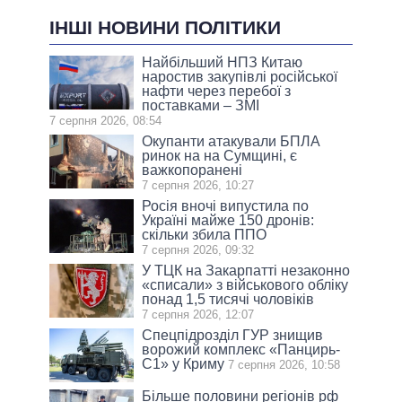
ІНШІ НОВИНИ ПОЛІТИКИ
Найбільший НПЗ Китаю
наростив закупівлі російської
нафти через перебої з
поставками – ЗМІ
7 серпня 2026, 08:54
Окупанти атакували БПЛА
ринок на на Сумщині, є
важкопоранені
7 серпня 2026, 10:27
Росія вночі випустила по
Україні майже 150 дронів:
скільки збила ППО
7 серпня 2026, 09:32
У ТЦК на Закарпатті незаконно
«списали» з військового обліку
понад 1,5 тисячі чоловіків
7 серпня 2026, 12:07
Спецпідрозділ ГУР знищив
ворожий комплекс «Панцирь-
С1» у Криму
7 серпня 2026, 10:58
Більше половини регіонів рф