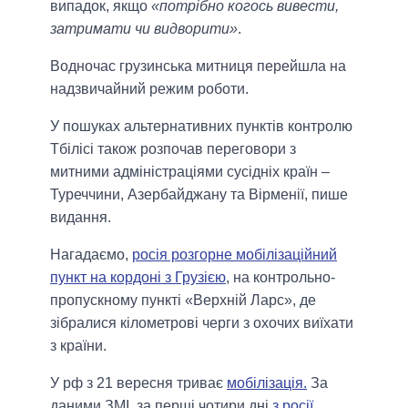
випадок, якщо
«потрібно когось вивести,
затримати чи видворити»
.
Водночас грузинська митниця перейшла на
надзвичайний режим роботи.
У пошуках альтернативних пунктів контролю
Тбілісі також розпочав переговори з
митними адміністраціями сусідніх країн –
Туреччини, Азербайджану та Вірменії, пише
видання.
Нагадаємо,
росія розгорне мобілізаційний
пункт на кордоні з Грузією
, на контрольно-
пропускному пункті «Верхній Ларс», де
зібралися кілометрові черги з охочих виїхати
з країни.
У рф з 21 вересня триває
мобілізація.
За
даними ЗМІ, за перші чотири дні
з росії