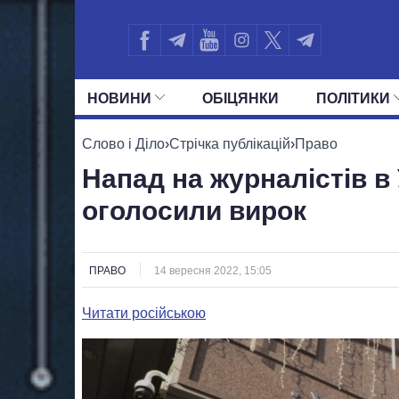
НОВИНИ
ОБIЦЯНКИ
ПОЛIТИКИ
УСІ ПОЛІТИКИ
ПРЕЗИДЕНТ І ОФ
Слово і Діло
›
Стрічка публікацій
›
Право
Напад на журналістів в
оголосили вирок
ПРАВО
14 вересня 2022, 15:05
Читати російською