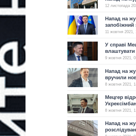
12 листопада 20
Напад на жу
запобіжний 
11 жовтня 2021, 
У справі Ме
влаштувати 
9 жовтня 2021, 0
Напад на жу
вручили нов
8 жовтня 2021, 1
Мецгер відр
Укрексімба
8 жовтня 2021, 1
Напад на жу
розслідуван