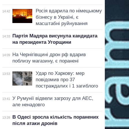
Росія вдарила по німецькому
14:42
бізнесу в Україні, є
масштабні руйнування
Партія Мадяра висунула кандидата
14:33
на президента Угорщини
На Чернігівщині дрон рф вдарив
14:09
поблизу магазину, є поранені
Удар по Харкову: мер
13:53
повідомив про 37
постраждалих і 1 загиблого
У Румунії відвели загрозу для АЕС,
13:41
але ненадовго
В Одесі зросла кількість поранених
13:28
після атаки дронів