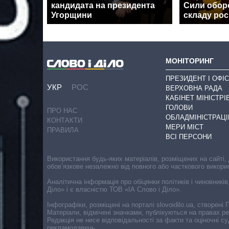
кандидата на президента
Сили обор
Угорщини
складу рос
МОНІТОРИНГ
ПРЕЗИДЕНТ І ОФІС
УКР
РОС
ВЕРХОВНА РАДА
КАБІНЕТ МІНІСТРІ
ГОЛОВИ
ПРО НАС
ОБЛАДМІНІСТРАЦІ
КОНТАКТИ
МЕРИ МІСТ
ПРАВИЛА
ВСІ ПЕРСОНИ
Використання будь-яких матеріалів, розміщених на сайті,
обов’язкове незалежно від повного або часткового викори
Аналітична інформація про обіцянки політиків і чиновників
Діло» і є власністю ТОВ «ІА Слово і Діло».
Інфографіки, розміщені на порталі slovoidilo.ua, створен
Матеріали, відмічені значками, публікуються на правах р
Редакція не несе відповідальності за факти та оціночні 
рекламодавець.