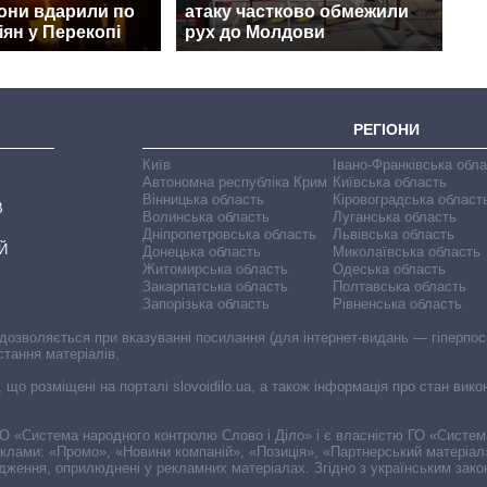
они вдарили по
атаку частково обмежили
іян у Перекопі
рух до Молдови
РЕГІОНИ
Київ
Івано-Франківська обл
Автономна республіка Крим
Київська область
Вінницька область
Кіровоградська област
В
Волинська область
Луганська область
Дніпропетровська область
Львівська область
Й
Донецька область
Миколаївська область
Житомирська область
Одеська область
Закарпатська область
Полтавська область
Запорізька область
Рівненська область
 дозволяється при вказуванні посилання (для інтернет-видань — гіперпоси
стання матеріалів.
, що розміщені на порталі slovoidilo.ua, а також інформація про стан вик
і ГО «Система народного контролю Слово і Діло» і є власністю ГО «Систе
еклами: «Промо», «Новини компаній», «Позиція», «Партнерський матеріал
судження, оприлюднені у рекламних матеріалах. Згідно з українським зак