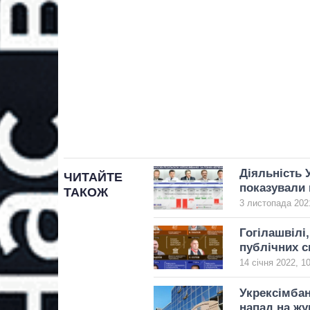
Діяльність 
ЧИТАЙТЕ
показували 
ТАКОЖ
3 листопада 2021
Гогілашвілі
публічних с
14 січня 2022, 1
Укрексімбан
напад на жу