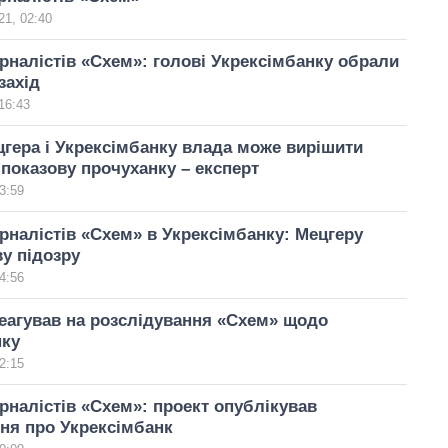
21, 02:40
рналістів «Схем»: голові Укрексімбанку обрали
захід
16:43
цгера і Укрексімбанку влада може вирішити
показову прочуханку – експерт
3:59
рналістів «Схем» в Укрексімбанку: Мецгеру
у підозру
4:56
еагував на розслідування «Схем» щодо
нку
2:15
рналістів «Схем»: проект опублікував
ня про Укрексімбанк