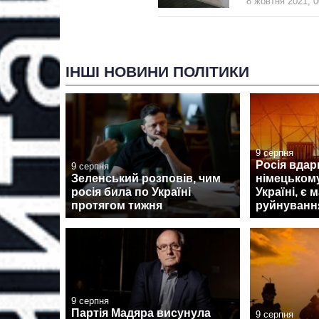
8 жовтня 2021, 0
ІНШІ НОВИНИ ПОЛІТИКИ
9 серпня
Росія вдар
9 серпня
Зеленський розповів, чим
німецькому
росія била по Україні
Україні, є 
протягом тижня
руйнуванн
9 серпня
Партія Мадяра висунула
9 серпня