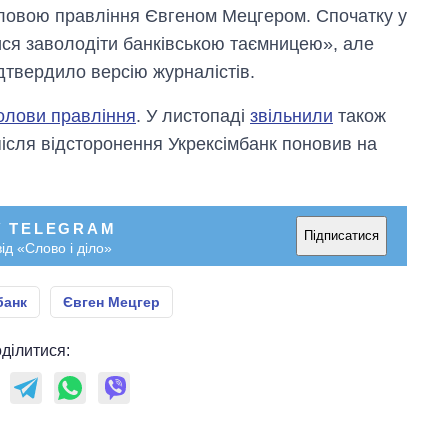
головою правління Євгеном Мецгером. Спочатку у
ся заволодіти банківською таємницею», але
дтвердило версію журналістів.
олови правління
. У листопаді
звільнили
також
після відсторонення Укрексімбанк поновив на
У TELEGRAM
Підписатися
ід «Слово і діло»
банк
Євген Мецгер
ділитися: