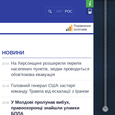
УКР
РОС
Порівняння
політиків
ЦІЙ
МЕРИ МІСТ
ВСІ ПЕРСОНИ
НОВИНИ
На Херсонщині розширили перелік
15:53
населених пунктів, звідки проводиться
обов'язкова евакуація
Головний генерал США застеріг
15:34
команду Трампа від ескалації з Іраном
У Молдові пролунав вибух,
15:09
правоохоронці знайшли уламки
БПЛА