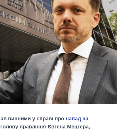
нав винними у справі про
напад на
голову правління Євгена Мецгера,