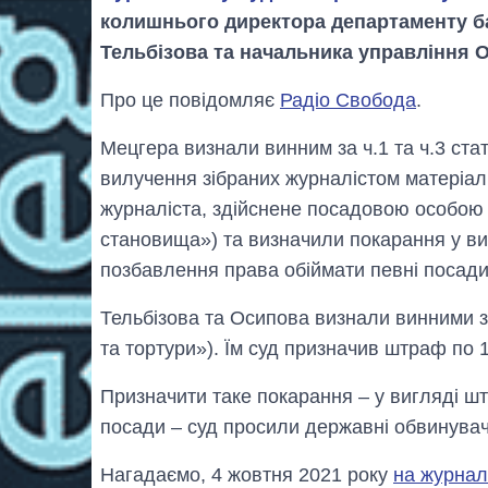
колишнього директора департаменту ба
Тельбізова та начальника управління 
Про це повідомляє
Радіо Свобода
.
Мецгера визнали винним за ч.1 та ч.3 ста
вилучення зібраних журналістом матеріалі
журналіста, здійснене посадовою особою
становища») та визначили покарання у ви
позбавлення права обіймати певні посади
Тельбізова та Осипова визнали винними за ч
та тортури»). Їм суд призначив штраф по 
Призначити таке покарання – у вигляді ш
посади – суд просили державні обвинувачі
Нагадаємо, 4 жовтня 2021 року
на журнал