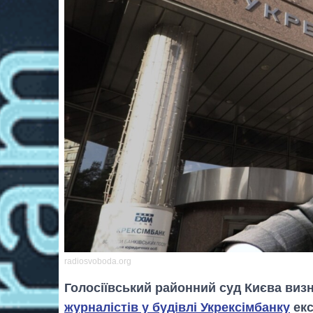
radiosvoboda.org
Голосіївський районний суд Києва виз
журналістів у будівлі Укрексімбанку
екс