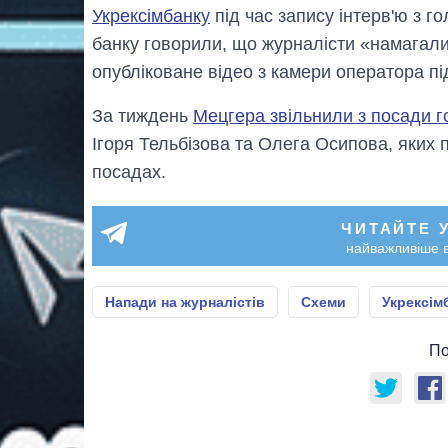
Укрексімбанку
під час запису інтерв'ю з 
банку говорили, що журналісти «намагали
опубліковане відео з камери оператора пі
За тиждень
Мецгера звільнили з посади г
Ігоря Тельбізова та Олега Осипова, яких 
посадах.
ЧИТАЙТЕ 
найважливіше в
Напади на журналістів
Схеми
Укрексім
По