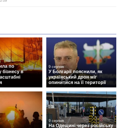
0:09
ила по
9 серпня
 бізнесу в
У Болгарії пояснили, як
масштабні
український дрон міг
я
опинитися на її території
9 серпня
На Одещині через російську