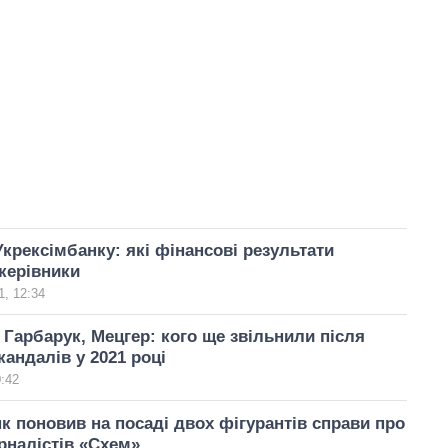
Укрексімбанку: які фінансові результати
керівники
, 12:34
, Гарбарук, Мецгер: кого ще звільнили після
кандалів у 2021 році
0:42
к поновив на посаді двох фігурантів справи про
рналістів «Схем»