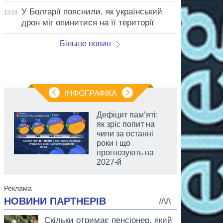
У Болгарії пояснили, як український
13:03
дрон міг опинитися на її території
Більше новин
ІНФОГРАФІКА
Дефіцит пам’яті:
як зріс попит на
чипи за останні
роки і що
прогнозують на
2027-й