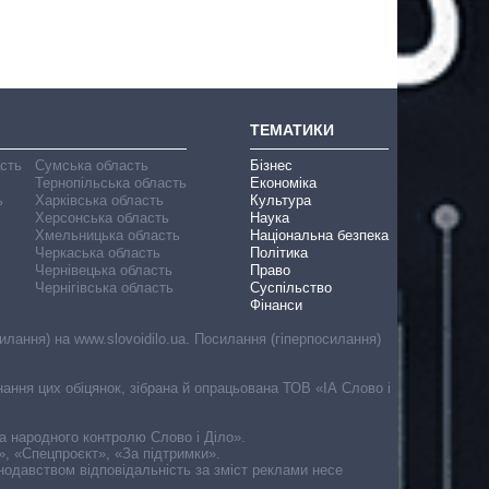
ТЕМАТИКИ
асть
Сумська область
Бізнес
Тернопільська область
Економіка
ь
Харківська область
Культура
Херсонська область
Наука
Хмельницька область
Національна безпека
Черкаська область
Політика
Чернівецька область
Право
Чернігівська область
Суспільство
Фінанси
лання) на www.slovoidilo.ua. Посилання (гіперпосилання)
онання цих обіцянок, зібрана й опрацьована ТОВ «ІА Слово і
ма народного контролю Слово і Діло».
», «Спецпроєкт», «За підтримки».
онодавством відповідальність за зміст реклами несе