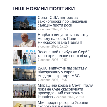
ІНШІ НОВИНИ ПОЛІТИКИ
Сенат США підтримав
законопроєкт про «пекельні
санкції» проти росії
7 серпня 2026, 20:55
Нацбанк випустить пам’ятну
монету на честь Папи
Римського Івана Павла II
7 серпня 2026, 17:10
Зеленський прибув до Сербії
та розкрив плани свого візиту
7 серпня 2026, 19:52
ВАКС відпустив під заставу
підозрювану у справі
ексдержсекретаря МЗС
7 серпня 2026, 16:37
Міграційна криза в Сеуті: Італія
поки не буде скасовувати
прикордонний контроль з
Іспанією
7 серпня 2026, 20:19
Міжнародні резерви України
скоротилися у липні