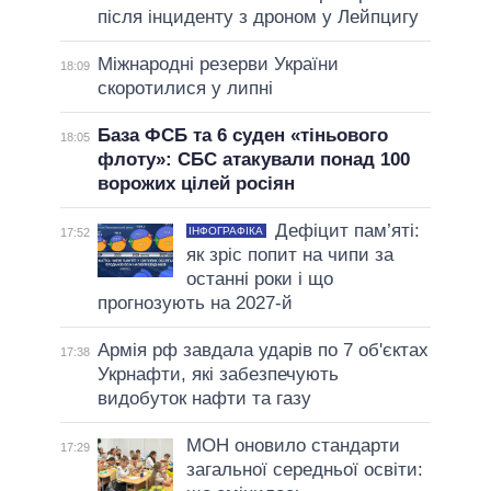
після інциденту з дроном у Лейпцигу
Міжнародні резерви України
18:09
скоротилися у липні
База ФСБ та 6 суден «тіньового
18:05
флоту»: СБС атакували понад 100
ворожих цілей росіян
Дефіцит пам’яті:
ІНФОГРАФІКА
17:52
як зріс попит на чипи за
останні роки і що
прогнозують на 2027-й
Армія рф завдала ударів по 7 об'єктах
17:38
Укрнафти, які забезпечують
видобуток нафти та газу
МОН оновило стандарти
17:29
загальної середньої освіти: