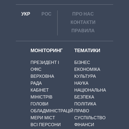
УКР
РОС
ПРО НАС
КОНТАКТИ
ПРАВИЛА
МОНІТОРИНГ
ТЕМАТИКИ
ПРЕЗИДЕНТ І
БІЗНЕС
ОФІС
ЕКОНОМІКА
ВЕРХОВНА
КУЛЬТУРА
РАДА
НАУКА
КАБІНЕТ
НАЦІОНАЛЬНА
МІНІСТРІВ
БЕЗПЕКА
ГОЛОВИ
ПОЛІТИКА
ОБЛАДМІНІСТРАЦІЙ
ПРАВО
МЕРИ МІСТ
СУСПІЛЬСТВО
ВСІ ПЕРСОНИ
ФІНАНСИ