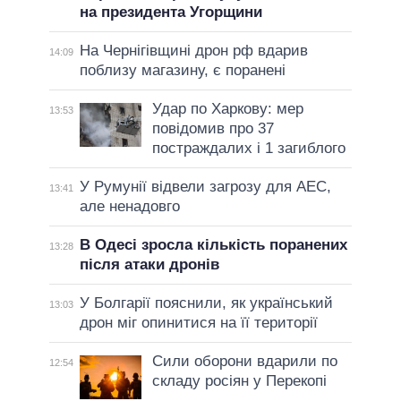
на президента Угорщини
На Чернігівщині дрон рф вдарив
14:09
поблизу магазину, є поранені
Удар по Харкову: мер
13:53
повідомив про 37
постраждалих і 1 загиблого
У Румунії відвели загрозу для АЕС,
13:41
але ненадовго
В Одесі зросла кількість поранених
13:28
після атаки дронів
У Болгарії пояснили, як український
13:03
дрон міг опинитися на її території
Сили оборони вдарили по
12:54
складу росіян у Перекопі