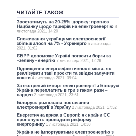
ЧИТАЙТЕ ТАКОЖ
Зростатимуть на 20-25% щороку: прогноз
Нацбанку щодо тарифів на електроенергію
8
листопада 2021, 14:20
Споживання українцями електроенергії
збільшилося на 7% - Укренерго
5 листопада
2021, 01:02
ЄБРР допоможе Україні погасити борги за
«зелену» енергію
7 листопада 2021, 12:29
Підвищення енергоефективності міста: як
реалізувати такі проєкти та звідки залучити
кошти
4 листопада 2021, 09:04
За екстрений імпорт електроенергії з Білорусі
Україна переплатить в три з гаком рази –
нардеп
2 листопада 2021, 23:51
Білорусь розпочала постачання
електроенергії в Україну
2 листопада 2021, 17:52
Енергетична криза в Європі: як країни ЄС
пропонують проводити реформу
енергоринку
1 листопада 2021, 14:38
Україна не імпортуватиме електроенергію з