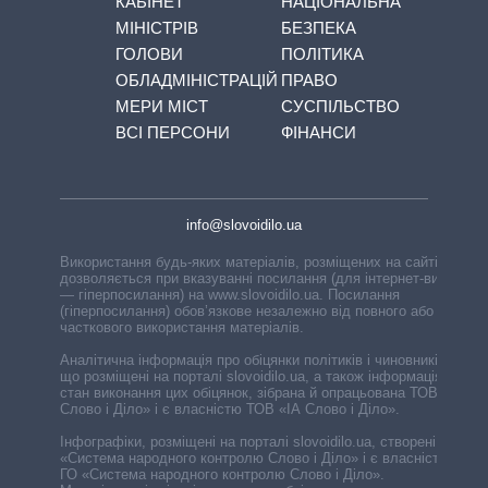
КАБІНЕТ
НАЦІОНАЛЬНА
МІНІСТРІВ
БЕЗПЕКА
ГОЛОВИ
ПОЛІТИКА
ОБЛАДМІНІСТРАЦІЙ
ПРАВО
МЕРИ МІСТ
СУСПІЛЬСТВО
ВСІ ПЕРСОНИ
ФІНАНСИ
info@slovoidilo.ua
Використання будь-яких матеріалів, розміщених на сайті,
дозволяється при вказуванні посилання (для інтернет-видань
— гіперпосилання) на www.slovoidilo.ua. Посилання
(гіперпосилання) обов’язкове незалежно від повного або
часткового використання матеріалів.
Аналітична інформація про обіцянки політиків і чиновників,
що розміщені на порталі slovoidilo.ua, а також інформація про
стан виконання цих обіцянок, зібрана й опрацьована ТОВ «ІА
Слово і Діло» і є власністю ТОВ «ІА Слово і Діло».
Інфографіки, розміщені на порталі slovoidilo.ua, створені ГО
«Система народного контролю Слово і Діло» і є власністю
ГО «Система народного контролю Слово і Діло».