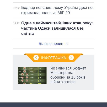
Боднар пояснив, чому Україна досі не
12:32
отримала польські МіГ-29
Одна з наймасштабніших атак року:
12:22
частина Одеси залишилася без
світла
Більше новин
ІНФОГРАФІКА
 як
Як змінився бюджет
и за
Міністерства
оборони за 13 років
2027-
війни з росією
аспі