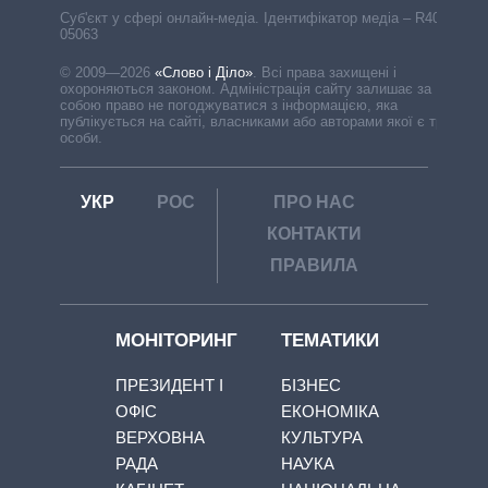
Cуб'єкт у сфері онлайн-медіа. Ідентифікатор медіа – R40-
05063
© 2009—2026
«Слово і Діло»
.
Всі права захищені і
охороняються законом. Адміністрація сайту залишає за
собою право не погоджуватися з інформацією, яка
публікується на сайті, власниками або авторами якої є треті
особи.
УКР
РОС
ПРО НАС
КОНТАКТИ
ПРАВИЛА
МОНІТОРИНГ
ТЕМАТИКИ
ПРЕЗИДЕНТ І
БІЗНЕС
ОФІС
ЕКОНОМІКА
ВЕРХОВНА
КУЛЬТУРА
РАДА
НАУКА