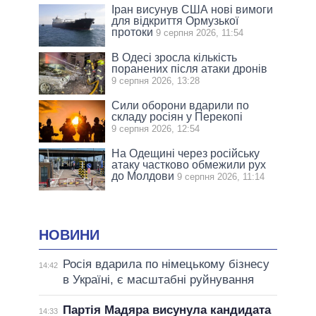
Іран висунув США нові вимоги
для відкриття Ормузької
протоки
9 серпня 2026, 11:54
В Одесі зросла кількість
поранених після атаки дронів
9 серпня 2026, 13:28
Сили оборони вдарили по
складу росіян у Перекопі
9 серпня 2026, 12:54
На Одещині через російську
атаку частково обмежили рух
до Молдови
9 серпня 2026, 11:14
НОВИНИ
Росія вдарила по німецькому бізнесу
14:42
в Україні, є масштабні руйнування
Партія Мадяра висунула кандидата
14:33