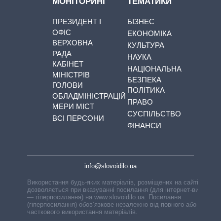
МОНІТОРИНГ
ТЕМАТИКИ
ПРЕЗИДЕНТ І
БІЗНЕС
ОФІС
ЕКОНОМІКА
ВЕРХОВНА
КУЛЬТУРА
РАДА
НАУКА
КАБІНЕТ
НАЦІОНАЛЬНА
МІНІСТРІВ
БЕЗПЕКА
ГОЛОВИ
ПОЛІТИКА
ОБЛАДМІНІСТРАЦІЙ
ПРАВО
МЕРИ МІСТ
СУСПІЛЬСТВО
ВСІ ПЕРСОНИ
ФІНАНСИ
info@slovoidilo.ua
Використання будь-яких матеріалів, розміщених на сайті,
дозволяється при вказуванні посилання (для інтернет-видань
— гіперпосилання) на www.slovoidilo.ua. Посилання
(гіперпосилання) обов’язкове незалежно від повного або
часткового використання матеріалів.