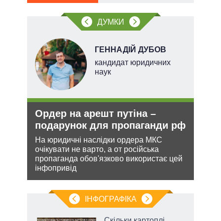
ві
о
ДУМКИ
ГЕННАДІЙ ДУБОВ
ого
кандидат юридичних
ій
наук
Ордер на арешт путіна –
Ане
утін
подарунок для пропаганди рф
зав
рт
НА
На юридичні наслідки ордера МКС
очікувати не варто, а от російська
шенню
Може
пропаганда обов'язково використає цей
анек
інфопривід
ну
стат
спро
ІНФОГРАФІКА
 як
Скільки картоплі