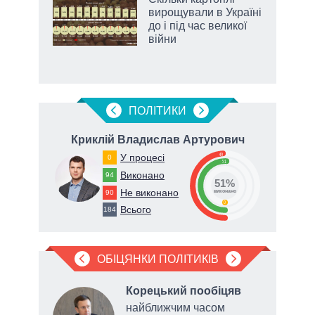
и за
вирощували в Україні
до і під час великої
2027-
війни
ПОЛIТИКИ
на
Криклій Владислав Артурович
49
У процесі
0
51
Виконано
94
51%
73
Не виконано
90
виконано
0
Всього
184
ОБІЦЯНКИ ПОЛІТИКІВ
ив
,
Корецький пообіцяв
м
найближчим часом