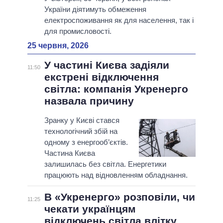
України діятимуть обмеження
електроспоживання як для населення, так і
для промисловості.
25 червня, 2026
У частині Києва задіяли
11:50
екстрені відключення
світла: компанія Укренерго
назвала причину
Зранку у Києві стався
технологічний збій на
одному з енергооб’єктів.
Частина Києва
залишилась без світла. Енергетики
працюють над відновленням обладнання.
В «Укренерго» розповіли, чи
11:25
чекати українцям
відключень світла влітку