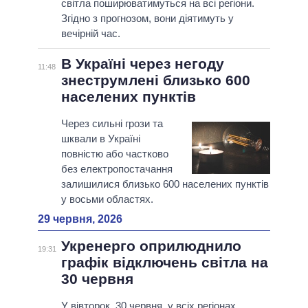
світла поширюватимуться на всі регіони.
Згідно з прогнозом, вони діятимуть у
вечірній час.
В Україні через негоду
11:48
знеструмлені близько 600
населених пунктів
Через сильні грози та
шквали в Україні
повністю або частково
без електропостачання
залишилися близько 600 населених пунктів
у восьми областях.
29 червня, 2026
Укренерго оприлюднило
19:31
графік відключень світла на
30 червня
У вівторок, 30 червня, у всіх регіонах