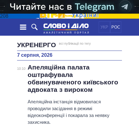
208
УКР
РОС
НОВИНИ
УКРЕНЕРГО
всі публікації по тегу
7 серпня, 2026
ОБIЦЯНКИ
СТРІЧКА
ПОЛІТИКА
Апеляційна палата
ПОДІЇ
ЕКОНОМІКА
10:10
ПОЛIТИКИ
оштрафувала
СТАТТІ
СУСПІЛЬСТВО
обвинуваченого київського
ІНФОГРАФІКА
ДУМКИ
СВІТ
УСІ ПОЛІТИКИ
адвоката з вироком
ОГЛЯДИ
ПРЕЗИДЕНТ І ОФІС
ВІДЕО
Апеляційна інстанція відмовилася
ДАЙДЖЕСТИ
ВЕРХОВНА РАДА
проводили засідання в режимі
ПІДТРИМАТИ
КАБІНЕТ МІНІСТРІВ
відеоконференції і покарала за неявку
ГОЛОВИ ОБЛАДМІНІСТРАЦІЙ
захисника.
ПОРІВНЯННЯ ПОЛІТИКІВ
МЕРИ МІСТ