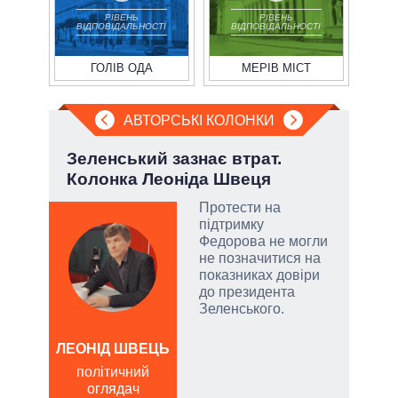
РІВЕНЬ
РІВЕНЬ
ВІДПОВІДАЛЬНОСТІ
ВІДПОВІДАЛЬНОСТІ
ГОЛІВ ОДА
МЕРІВ МІСТ
АВТОРСЬКІ КОЛОНКИ
і
Зеленський зазнає втрат.
Ево
ї
Колонка Леоніда Швеця
пер
Дра
Протести на
підтримку
у
Федорова не могли
не позначитися на
сити
показниках довіри
до президента
Зеленського.
ЛЕОНІД ШВЕЦЬ
Д
політичний
ПО
оглядач