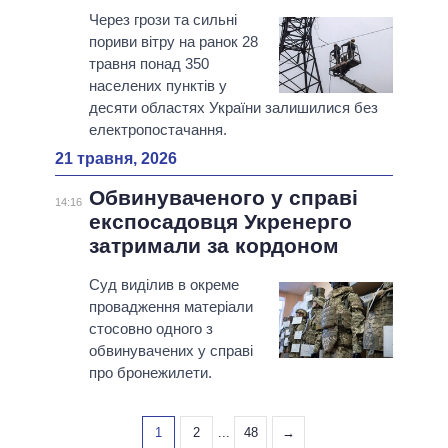
Через грози та сильні
пориви вітру на ранок 28
травня понад 350
населених пунктів у
десяти областях України залишилися без
електропостачання.
21 травня, 2026
Обвинуваченого у справі
14:16
експосадовця Укренерго
затримали за кордоном
Суд виділив в окреме
провадження матеріали
стосовно одного з
обвинувачених у справі
про бронежилети.
1
2
...
48
→