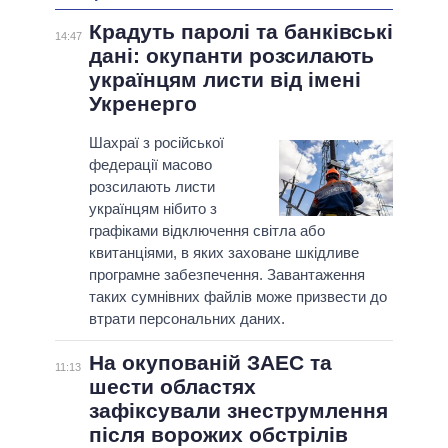
Крадуть паролі та банківські
14:47
дані: окупанти розсилають
українцям листи від імені
Укренерго
Шахраї з російської
федерації масово
розсилають листи
українцям нібито з
графіками відключення світла або
квитанціями, в яких заховане шкідливе
програмне забезпечення. Завантаження
таких сумнівних файлів може призвести до
втрати персональних даних.
На окупованій ЗАЕС та
11:13
шести областях
зафіксували знеструмлення
після ворожих обстрілів