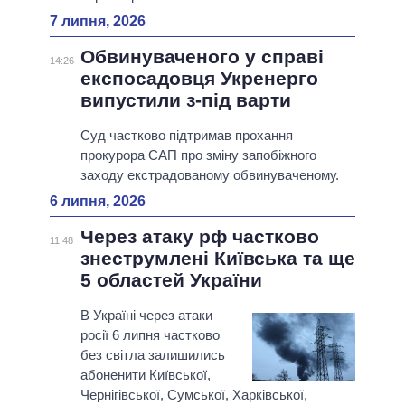
7 липня, 2026
Обвинуваченого у справі
14:26
експосадовця Укренерго
випустили з-під варти
Суд частково підтримав прохання
прокурора САП про зміну запобіжного
заходу екстрадованому обвинуваченому.
6 липня, 2026
Через атаку рф частково
11:48
знеструмлені Київська та ще
5 областей України
В Україні через атаки
росії 6 липня частково
без світла залишились
абоненити Київської,
Чернігівської, Сумської, Харківської,