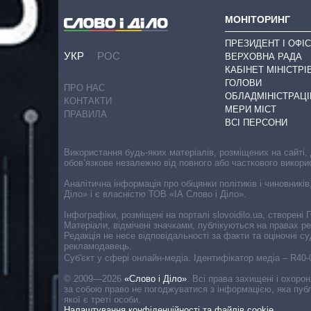
МОНІТОРИНГ
ПРЕЗИДЕНТ І ОФІС
УКР
РОС
ВЕРХОВНА РАДА
КАБІНЕТ МІНІСТРІ
ГОЛОВИ
ПРО НАС
ОБЛАДМІНІСТРАЦІ
КОНТАКТИ
МЕРИ МІСТ
ПРАВИЛА
ВСІ ПЕРСОНИ
Використання будь-яких матеріалів, розміщених на сайті,
обов’язкове незалежно від повного або часткового викори
Аналітична інформація про обіцянки політиків і чиновників
Діло» і є власністю ТОВ «ІА Слово і Діло».
Інфографіки, розміщені на порталі slovoidilo.ua, створен
Матеріали, відмічені значками, публікуються на правах р
Редакція не несе відповідальності за факти та оціночні 
рекламодавець.
Cуб'єкт у сфері онлайн-медіа. Ідентифікатор медіа – R40
© 2009—2026
«Слово і Діло»
.
Всі права захищені і охоро
за собою право не погоджуватися з інформацією, яка публ
якої є треті особи.
Налаштування конфіденційності та файлів cookie