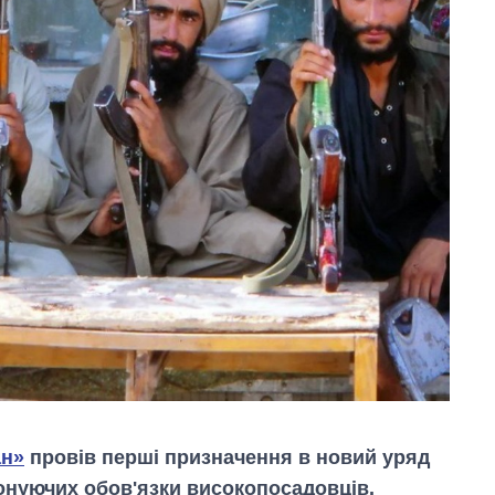
ан»
провів перші призначення в новий уряд
онуючих обов'язки високопосадовців.