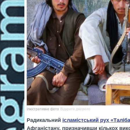
Ілюстративне фото
Відкрите джерело
Радикальний
ісламістський рух «Таліб
Афганістану, призначивши кількох вик