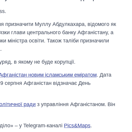
ss.
ня призначити Муллу Абдулкахара, відомого як
зки глави центрального банку Афганістану, а
и міністра освіти. Також таліби призначили
.
яд, в якому не буде корупції.
Афганістан новим ісламським еміратом
. Дата
Скільки картоплі
9 серпня Афганістан відзначає День
вирощували в
Україні до і під час
великої війни
олітичної ради
з управління Афганістаном. Він
 діло» – у Telegram-каналі
Pics&Maps
.