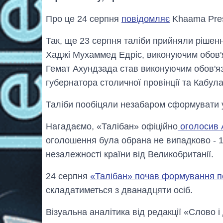
Про це 24 серпня
повідомляє
Khaama Pre
Так, ще 23 серпня таліби прийняли рішен
Хаджі Мухаммед Едріс, виконуючим обов'я
Гемат Ахундзада став виконуючим обов'язк
губернатора столичної провінції та Кабула
Таліби пообіцяли незабаром сформувати ур
Нагадаємо, «Талібан» офіційно
оголосив 
оголошення була обрана не випадково - 1
незалежності країни від Великобританії.
24 серпня
«Талібан» почав формування п
складатиметься з дванадцяти осіб.
Візуальна аналітика від редакції «Слово і