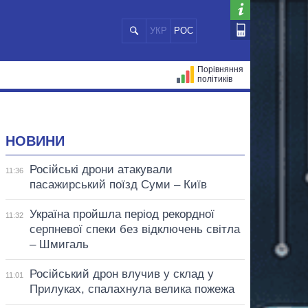
УКР
РОС
Порівняння
політиків
ЦІЙ
МЕРИ МІСТ
ВСІ ПЕРСОНИ
НОВИНИ
Російські дрони атакували
11:36
пасажирський поїзд Суми – Київ
Україна пройшла період рекордної
11:32
серпневої спеки без відключень світла
– Шмигаль
Російський дрон влучив у склад у
11:01
Прилуках, спалахнула велика пожежа