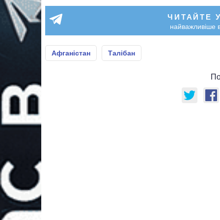
ЧИТАЙТЕ 
найважливіше в
Афганістан
Талібан
По