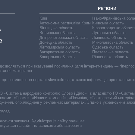
РЕГІОНИ
Київ
Івано-Франківська обл
Автономна республіка Крим
Київська область
Вінницька область
Кіровоградська област
В
Волинська область
Луганська область
Дніпропетровська область
Львівська область
Й
Донецька область
Миколаївська область
Житомирська область
Одеська область
Закарпатська область
Полтавська область
Запорізька область
Рівненська область
 дозволяється при вказуванні посилання (для інтернет-видань — гіперпоси
стання матеріалів.
, що розміщені на порталі slovoidilo.ua, а також інформація про стан вик
і ГО «Система народного контролю Слово і Діло» і є власністю ГО «Систе
еклами: «Промо», «Новини компаній», «Позиція», «Партнерський матеріал
судження, оприлюднені у рекламних матеріалах. Згідно з українським зак
-05063
няються законом. Адміністрація сайту залишає
ікується на сайті, власниками або авторами