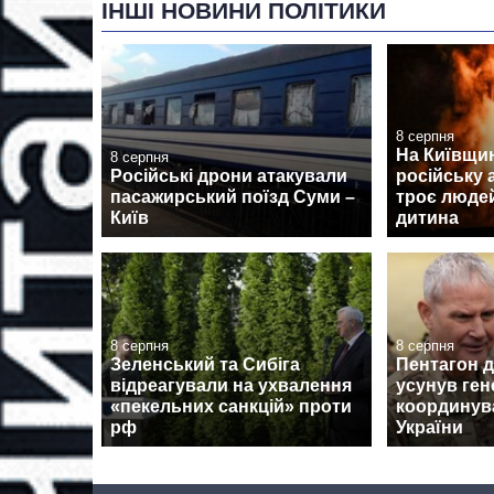
ІНШІ НОВИНИ ПОЛІТИКИ
8 серпня
На Київщин
8 серпня
Російські дрони атакували
російську 
пасажирський поїзд Суми –
троє людей
Київ
дитина
8 серпня
8 серпня
Зеленський та Сибіга
Пентагон 
відреагували на ухвалення
усунув ген
«пекельних санкцій» проти
координув
рф
України