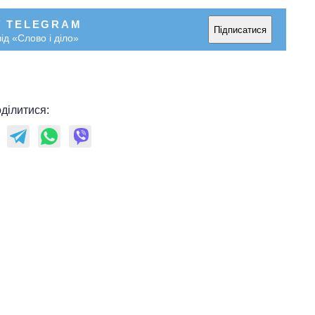
У TELEGRAM
Підписатися
ід «Слово і діло»
ділитися: