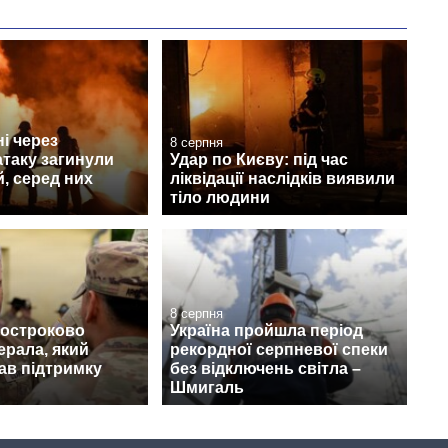
і через
8 серпня
атаку загинули
Удар по Києву: під час
, серед них
ліквідації наслідків виявили
тіло людини
8 серпня
достроково
Україна пройшла період
ерала, який
рекордної серпневої спеки
ав підтримку
без відключень світла –
Шмигаль