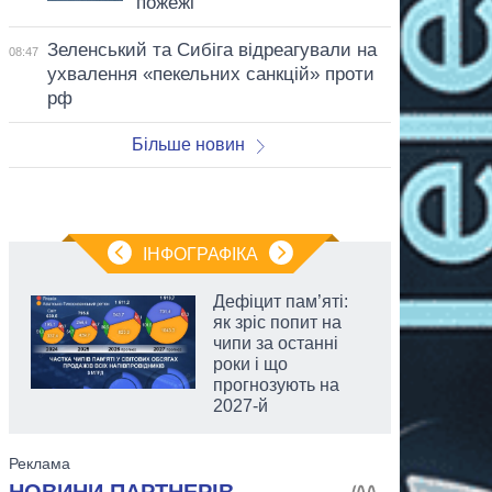
пожежі
Зеленський та Сибіга відреагували на
08:47
ухвалення «пекельних санкцій» проти
рф
Більше новин
ІНФОГРАФІКА
Дефіцит пам’яті:
як зріс попит на
чипи за останні
роки і що
прогнозують на
2027-й