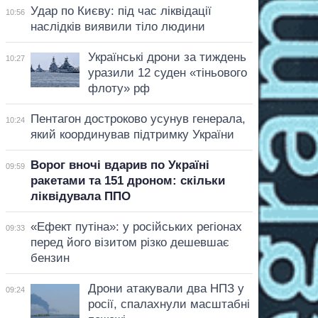
Удар по Києву: під час ліквідації
10:56
наслідків виявили тіло людини
Українські дрони за тиждень
10:27
уразили 12 суден «тіньового
флоту» рф
Пентагон достроково усунув генерала,
10:24
який координував підтримку України
Ворог вночі вдарив по Україні
09:59
ракетами та 151 дроном: скільки
ліквідувала ППО
«Ефект путіна»: у російських регіонах
09:33
перед його візитом різко дешевшає
бензин
Дрони атакували два НПЗ у
09:24
росії, спалахнули масштабні