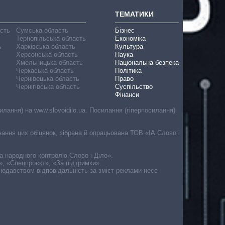
ТЕМАТИКИ
асть
Сумська область
Бізнес
Тернопільська область
Економіка
ь
Харківська область
Культура
Херсонська область
Наука
Хмельницька область
Національна безпека
Черкаська область
Політика
Чернівецька область
Право
Чернігівська область
Суспільство
Фінанси
лання) на www.slovoidilo.ua. Посилання (гіперпосилання)
онання цих обіцянок, зібрана й опрацьована ТОВ «ІА Слово і
ма народного контролю Слово і Діло».
», «Спецпроєкт», «За підтримки».
онодавством відповідальність за зміст реклами несе