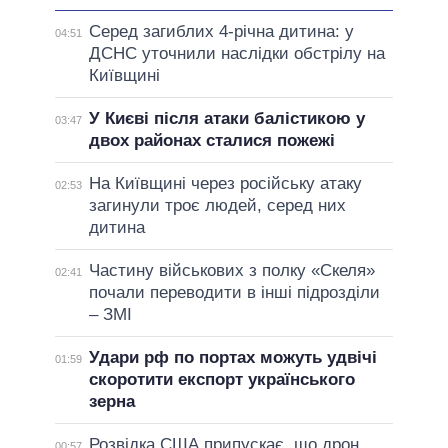
Серед загиблих 4-річна дитина: у
04:51
ДСНС уточнили наслідки обстрілу на
Київщині
У Києві після атаки балістикою у
03:47
двох районах сталися пожежі
На Київщині через російську атаку
02:53
загинули троє людей, серед них
дитина
Частину військових з полку «Скеля»
02:41
почали переводити в інші підрозділи
– ЗМІ
Удари рф по портах можуть удвічі
01:59
скоротити експорт українського
зерна
Розвідка США припускає, що дрон,
00:57