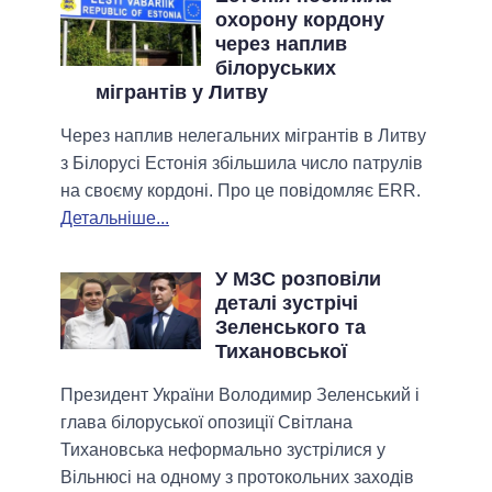
охорону кордону
через наплив
білоруських
мігрантів у Литву
Через наплив нелегальних мігрантів в Литву
з Білорусі Естонія збільшила число патрулів
на своєму кордоні. Про це повідомляє ERR.
Детальніше...
У МЗС розповіли
деталі зустрічі
Зеленського та
Тихановської
Президент України Володимир Зеленський і
глава білоруської опозиції Світлана
Тихановська неформально зустрілися у
Вільнюсі на одному з протокольних заходів