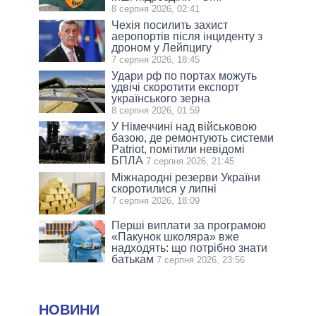
8 серпня 2026, 02:41
Чехія посилить захист
аеропортів після інциденту з
дроном у Лейпцигу
7 серпня 2026, 18:45
Удари рф по портах можуть
удвічі скоротити експорт
українського зерна
8 серпня 2026, 01:59
У Німеччині над військовою
базою, де ремонтують системи
Patriot, помітили невідомі
БПЛА
7 серпня 2026, 21:45
Міжнародні резерви України
скоротилися у липні
7 серпня 2026, 18:09
Перші виплати за програмою
«Пакунок школяра» вже
надходять: що потрібно знати
батькам
7 серпня 2026, 23:56
НОВИНИ