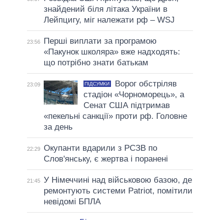
знайдений біля літака України в
Лейпцигу, міг належати рф – WSJ
Перші виплати за програмою
23:56
«Пакунок школяра» вже надходять:
що потрібно знати батькам
Ворог обстріляв
ПІДСУМКИ
23:09
стадіон «Чорноморець», а
Сенат США підтримав
«пекельні санкції» проти рф. Головне
за день
Окупанти вдарили з РСЗВ по
22:29
Слов'янську, є жертва і поранені
У Німеччині над військовою базою, де
21:45
ремонтують системи Patriot, помітили
невідомі БПЛА