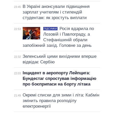
В Україні анонсували підвищення
23:45
зарплат учителям і стипендій
студентам: як зростуть виплати
Росія вдарила по
ПІДСУМКИ
22:53
Лозовій і Павлограду, а
Стефанішиній обрали
запобіжний захід. Головне за день
Зеленський цими вихідними вперше
22:32
відвідає Сербію
Інцидент в аеропорту Лейпцига:
22:03
Бундестаг спростував інформацію
про боєприпаси на борту літака
Окремі списки для зими і літа: Кабмін
21:49
змінить правила розподілу
електроенергії