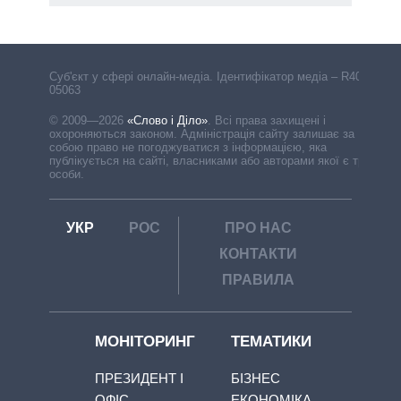
Cуб'єкт у сфері онлайн-медіа. Ідентифікатор медіа – R40-
05063
© 2009—2026
«Слово і Діло»
.
Всі права захищені і
охороняються законом. Адміністрація сайту залишає за
собою право не погоджуватися з інформацією, яка
публікується на сайті, власниками або авторами якої є треті
особи.
УКР
РОС
ПРО НАС
КОНТАКТИ
ПРАВИЛА
МОНІТОРИНГ
ТЕМАТИКИ
ПРЕЗИДЕНТ І
БІЗНЕС
ОФІС
ЕКОНОМІКА