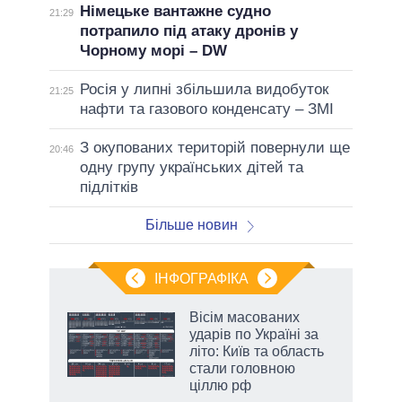
Німецьке вантажне судно
21:29
потрапило під атаку дронів у
Чорному морі – DW
Росія у липні збільшила видобуток
21:25
нафти та газового конденсату – ЗМІ
З окупованих територій повернули ще
20:46
одну групу українських дітей та
підлітків
Більше новин
ІНФОГРАФІКА
Вісім масованих
ть
ударів по Україні за
літо: Київ та область
стали головною
ціллю рф