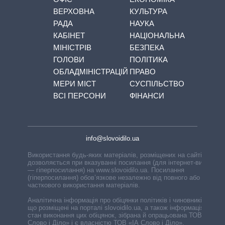
ВЕРХОВНА
КУЛЬТУРА
РАДА
НАУКА
КАБІНЕТ
НАЦІОНАЛЬНА
МІНІСТРІВ
БЕЗПЕКА
ГОЛОВИ
ПОЛІТИКА
ОБЛАДМІНІСТРАЦІЙ
ПРАВО
МЕРИ МІСТ
СУСПІЛЬСТВО
ВСІ ПЕРСОНИ
ФІНАНСИ
info@slovoidilo.ua
Використання будь-яких матеріалів, розміщених на сайті,
дозволяється при вказуванні посилання (для інтернет-видань
— гіперпосилання) на www.slovoidilo.ua. Посилання
(гіперпосилання) обов’язкове незалежно від повного або
часткового використання матеріалів.
Аналітична інформація про обіцянки політиків і чиновників,
що розміщені на порталі slovoidilo.ua, а також інформація про
стан виконання цих обіцянок, зібрана й опрацьована ТОВ «ІА
Слово і Діло» і є власністю ТОВ «ІА Слово і Діло».