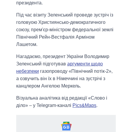
президента.
Під час візиту Зеленський проведе зустріч із
головуою Християнсько-демократичного
союзу, прем'єр-міністром федеральної землі
Північний Рейн-Вестфалія Арміном
Лашетом.
Нагадаємо, президент України Володимир
Зеленський підготував
аргументи щодо
небезпеки
газопроводу «Північний потік-2»,
а озвучить він їх в Німеччині на зустрічі з
канцлером Ангелою Меркель.
Візуальна аналітика від редакції «Слово і
діло» – у Telegram-каналі
Pics&Maps
.