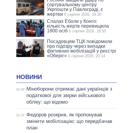
сортувальному центру
Укрпошти у Павлограді, є
жертви
6 серпня 2026, 19:30
Спалах Еболи у Конго:
кількість жертв перевищила
1800 осіб
6 серпня 2026, 18:50
Посадовцям ТЦК повідомили
про підозру через випадки
фіктивних мобілізацій у реєстрі
«Оберіг»
6 серпня 2026, 20:14
НОВИНИ
Міноборони отримає дані українців з
01:59
податкової для звірки військового
обліку: що відомо
Федоров розкрив, як пропонував
01:24
змінити мобілізацію: що передбачав
план