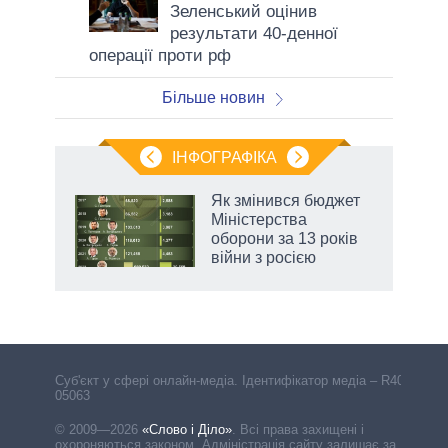
Зеленський оцінив
результати 40-денної
операції проти рф
Більше новин
ІНФОГРАФІКА
 5
Як змінився бюджет
вго
Міністерства
оборони за 13 років
війни з росією
Cуб'єкт у сфері онлайн-медіа. Ідентифікатор медіа – R40-
05063
© 2009—2026
«Слово і Діло»
.
Всі права захищені і
охороняються законом. Адміністрація сайту залишає за