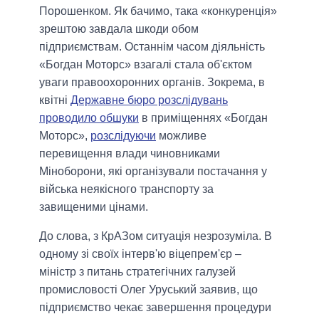
Порошенком. Як бачимо, така «конкуренція»
зрештою завдала шкоди обом
підприємствам. Останнім часом діяльність
«Богдан Моторс» взагалі стала об'єктом
уваги правоохоронних органів. Зокрема, в
квітні
Державне бюро розслідувань
проводило обшуки
в приміщеннях «Богдан
Моторс»,
розслідуючи
можливе
перевищення влади чиновниками
Міноборони, які організували постачання у
війська неякісного транспорту за
завищеними цінами.
До слова, з КрАЗом ситуація незрозуміла. В
одному зі своїх інтерв'ю віцепрем'єр ‒
міністр з питань стратегічних галузей
промисловості Олег Уруський заявив, що
підприємство чекає завершення процедури