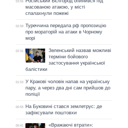
Російський Бєлгород опинився під
03:56
масованою атакою, у місті
спалахнули пожежі
Туреччина передала рф пропозицію
02:58
про мораторій на атаки в Чорному
морі
Зеленський назвав можливі
02:31
терміни бойового
застосування української
балістики
У Кракові чоловік напав на українську
01:53
пару, а через два дні сам прийшов до
поліції
На Буковині стався землетрус: де
00:55
зафіксували поштовхи
«Вражаючі втрати»:
00:41