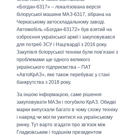
«Богдан-6317» ‒ локалізована версія
білоруської машини МАЗ-6317, зібрана на
Черкаському автоскладальному заводі.
Автомобіль «Богдан-63172» був взятий на
озброєння української армії і закуповувався
для потреб ЗСУ і Нацгвардії з 2016 року.
Закупівлі білоруської техніки були пов'язані з
проблемами ще одного великого
українського підприємства ‒ ПАТ
«АвтоКрАЗ», яке також перебуває у стані
банкрутства з 2018 року.
За іншою інформацією, саме рішення
закуповувати МАЗи і погубило КрАЗ. Обидві
марки випускали багато в чому схожу техніку
і навряд чи могли ужитися на українському
ринку. Тут варто згадати про зв'язок між
Гладковським і тодішнім президентом