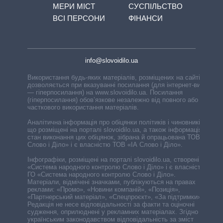
МЕРИ МІСТ
СУСПІЛЬСТВО
ВСІ ПЕРСОНИ
ФІНАНСИ
info@slovoidilo.ua
Використання будь-яких матеріалів, розміщених на сайті,
дозволяється при вказуванні посилання (для інтернет-видань
— гіперпосилання) на www.slovoidilo.ua. Посилання
(гіперпосилання) обов’язкове незалежно від повного або
часткового використання матеріалів.
Аналітична інформація про обіцянки політиків і чиновників,
що розміщені на порталі slovoidilo.ua, а також інформація про
стан виконання цих обіцянок, зібрана й опрацьована ТОВ «ІА
Слово і Діло» і є власністю ТОВ «ІА Слово і Діло».
Інфографіки, розміщені на порталі slovoidilo.ua, створені ГО
«Система народного контролю Слово і Діло» і є власністю
ГО «Система народного контролю Слово і Діло».
Матеріали, відмічені значками, публікуються на правах
реклами: «Промо», «Новини компаній», «Позиція»,
«Партнерський матеріал», «Спецпроєкт», «За підтримки».
Редакція не несе відповідальності за факти та оціночні
судження, оприлюднені у рекламних матеріалах. Згідно з
українським законодавством відповідальність за зміст