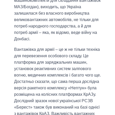
машинокомплекти для складання вантажівок
МАЗ/Богдан), виходить, що Україна
залишилася без власного виробництва
великовантажних автомобілів, не тільки для
потреб народного господарства, а й для
потреб армії ‒ яка, як відомо, веде війну на
Донбасі.
Вантажівка для армії ‒ це ж не тільки техніка
для перевезення особового складу. Це
платформа для заряджальних машин,
установок реактивних систем залпового
вогню, медичних комплексів і багато чого ще.
Достатньо сказати, що сама перша дослідна
версія ракетного комплексу «Нептун» була
розміщена на колісних платформах КрАЗу.
Дослідний зразок нової української РСЗВ
«Берест» також був виконаний на базі однієї
з вантажівок КрАЗ. Важливість вантажних