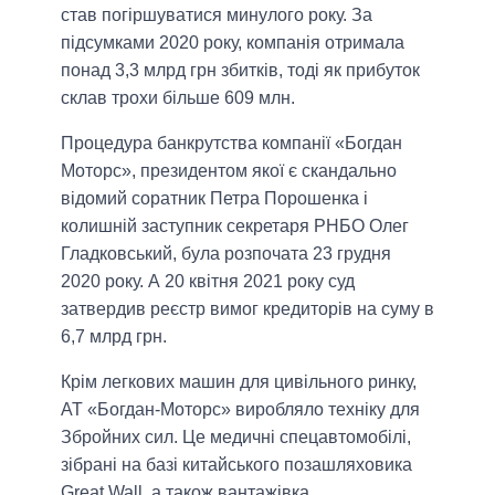
став погіршуватися минулого року. За
підсумками 2020 року, компанія отримала
понад 3,3 млрд грн збитків, тоді як прибуток
склав трохи більше 609 млн.
Процедура банкрутства компанії «Богдан
Моторс», президентом якої є скандально
відомий соратник Петра Порошенка і
колишній заступник секретаря РНБО Олег
Гладковський, була розпочата 23 грудня
2020 року. А 20 квітня 2021 року суд
затвердив реєстр вимог кредиторів на суму в
6,7 млрд грн.
Крім легкових машин для цивільного ринку,
АТ «Богдан-Моторс» виробляло техніку для
Збройних сил. Це медичні спецавтомобілі,
зібрані на базі китайського позашляховика
Great Wall, а також вантажівка