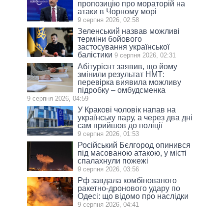
пропозицію про мораторій на
атаки в Чорному морі
9 серпня 2026, 02:58
Зеленський назвав можливі
терміни бойового
застосування української
балістики
9 серпня 2026, 02:31
Абітурієнт заявив, що йому
змінили результат НМТ:
перевірка виявила можливу
підробку – омбудсменка
9 серпня 2026, 04:59
У Кракові чоловік напав на
українську пару, а через два дні
сам прийшов до поліції
9 серпня 2026, 01:53
Російський Бєлгород опинився
під масованою атакою, у місті
спалахнули пожежі
9 серпня 2026, 03:56
Рф завдала комбінованого
ракетно-дронового удару по
Одесі: що відомо про наслідки
9 серпня 2026, 04:41