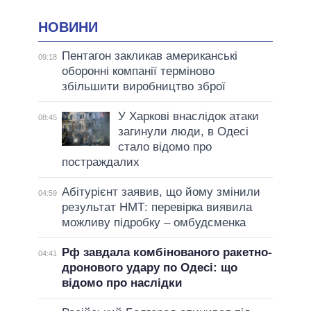
НОВИНИ
Пентагон закликав американські
09:18
оборонні компанії терміново
збільшити виробництво зброї
У Харкові внаслідок атаки
08:45
загинули люди, в Одесі
стало відомо про
постраждалих
Абітурієнт заявив, що йому змінили
04:59
результат НМТ: перевірка виявила
можливу підробку – омбудсменка
Рф завдала комбінованого ракетно-
04:41
дронового удару по Одесі: що
відомо про наслідки