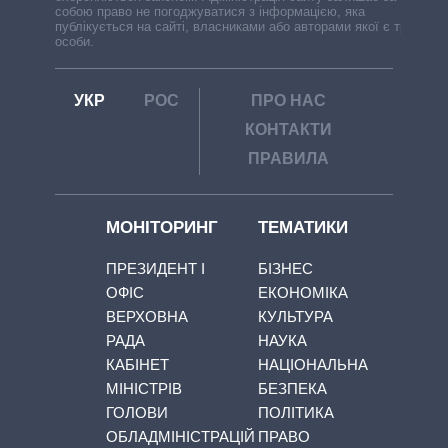
собою право не погоджуватися з інформацією, яка
публікується на сайті, власниками або авторами якої є треті
особи.
УКР
РОС
ПРО НАС
КОНТАКТИ
ПРАВИЛА
МОНІТОРИНГ
ТЕМАТИКИ
ПРЕЗИДЕНТ І
БІЗНЕС
ОФІС
ЕКОНОМІКА
ВЕРХОВНА
КУЛЬТУРА
РАДА
НАУКА
КАБІНЕТ
НАЦІОНАЛЬНА
МІНІСТРІВ
БЕЗПЕКА
ГОЛОВИ
ПОЛІТИКА
ОБЛАДМІНІСТРАЦІЙ
ПРАВО