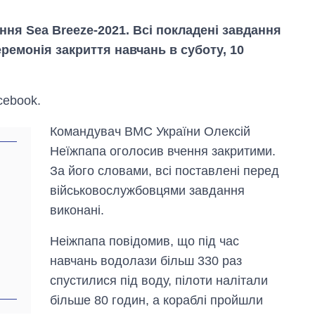
ня Sea Breeze-2021. Всі покладені завдання
еремонія закриття навчань в суботу, 10
cebook.
Командувач ВМС України Олексій
Неїжпапа оголосив вчення закритими.
За його словами, всі поставлені перед
військовослужбовцями завдання
Скільки картоплі
виконані.
вирощували в
Україні до і під час
Неіжпапа повідомив, що під час
великої війни
навчань водолази більш 330 раз
спустилися під воду, пілоти налітали
більше 80 годин, а кораблі пройшли