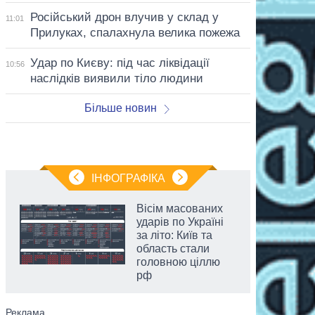
Російський дрон влучив у склад у
11:01
Прилуках, спалахнула велика пожежа
Удар по Києву: під час ліквідації
10:56
наслідків виявили тіло людини
Більше новин
ІНФОГРАФІКА
Вісім масованих
ударів по Україні
за літо: Київ та
область стали
головною ціллю
рф