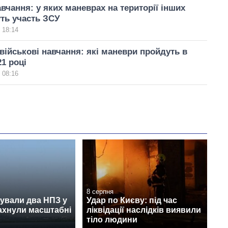
авчання: у яких маневрах на території інших
уть участь ЗСУ
 18:14
військові навчання: які маневри пройдуть в
21 році
 08:16
8 серпня
ували два НПЗ у
Удар по Києву: під час
лахнули масштабні
ліквідації наслідків виявили
тіло людини