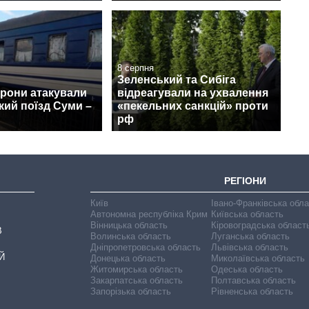
8 серпня
Зеленський та Сибіга
дрони атакували
відреагували на ухвалення
ий поїзд Суми –
«пекельних санкцій» проти
рф
РЕГІОНИ
Київ
Івано-Франківська обл
Автономна республіка Крим
Київська область
Вінницька область
Кіровоградська област
В
Волинська область
Луганська область
Дніпропетровська область
Львівська область
Й
Донецька область
Миколаївська область
Житомирська область
Одеська область
Закарпатська область
Полтавська область
Запорізька область
Рівненська область