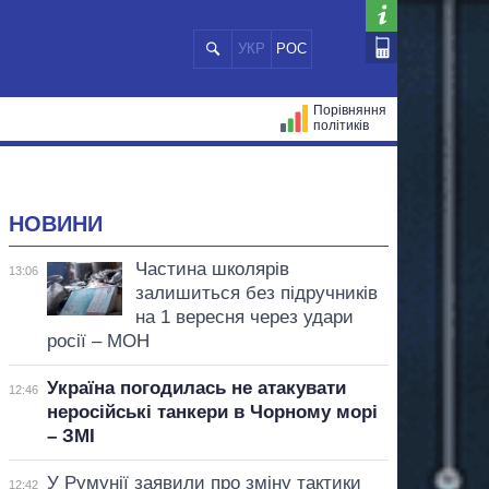
УКР
РОС
Порівняння
політиків
ЦІЙ
МЕРИ МІСТ
ВСІ ПЕРСОНИ
НОВИНИ
Частина школярів
13:06
залишиться без підручників
на 1 вересня через удари
росії – МОН
Україна погодилась не атакувати
12:46
неросійські танкери в Чорному морі
– ЗМІ
У Румунії заявили про зміну тактики
12:42