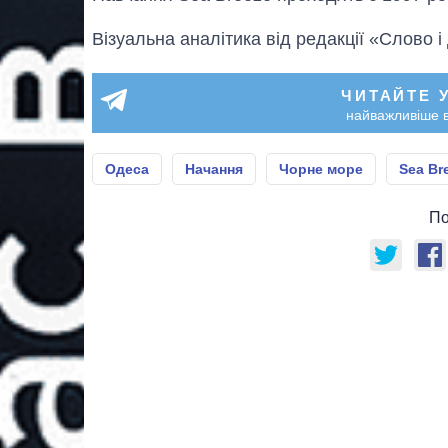
Візуальна аналітика від редакції «Слово і
ЧИТАЙТЕ 
найважливіше в
Одеса
Начання
Чорне море
Sea Br
По