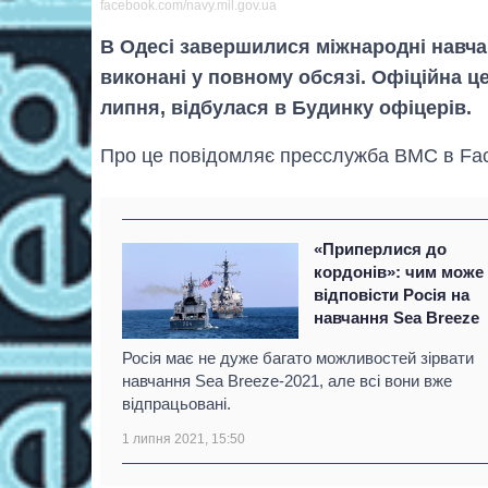
facebook.com/navy.mil.gov.ua
В Одесі завершилися міжнародні навчан
виконані у повному обсязі. Офіційна ц
липня, відбулася в Будинку офіцерів.
Про це повідомляє пресслужба ВМС в Fa
«Приперлися до
кордонів»: чим може
відповісти Росія на
навчання Sea Breeze
Росія має не дуже багато можливостей зірвати
навчання Sea Breeze-2021, але всі вони вже
відпрацьовані.
1 липня 2021, 15:50