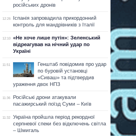
російських дронів
Іспанія запровадила прикордонний
12:26
контроль для мандрівників з Італії
«Не хоче лише путін»: Зеленський
12:10
відреагував на нічний удар по
Україні
Генштаб повідомив про удар
11:51
по буровій установці
«Сиваш» та підтвердив
ураження двох НПЗ
Російські дрони атакували
11:36
пасажирський поїзд Суми – Київ
Україна пройшла період рекордної
11:32
серпневої спеки без відключень світла
– Шмигаль