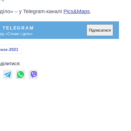
 діло» – у Telegram-каналі
Pics&Maps
.
У TELEGRAM
Підписатися
ід «Слово і діло»
eeze-2021
ділитися: