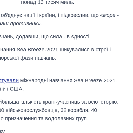
понад 13 тисяч миль.
'єднує нації і країни, і підкреслив, що
«море -
- наш противник»
.
вчань, додавши, що сила - в єдності.
днання Sea Breeze-2021 шикувалися в строї і
орської фази навчань.
ртували
міжнародні навчання Sea Breeze-2021.
ни і США.
більша кількість країн-учасниць за всю історію:
0 військовослужбовців, 32 корабля, 40
ого призначення та водолазних груп.
ку.