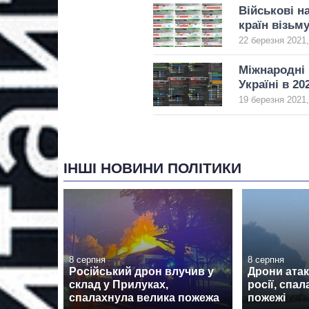
Військові н
країн візьм
22 березня 2021,
Міжнародні 
Україні в 20
19 березня 2021,
ІНШІ НОВИНИ ПОЛІТИКИ
8 серпня
8 серпня
Російський дрон влучив у
Дрони атак
склад у Прилуках,
росії, спа
спалахнула велика пожежа
пожежі