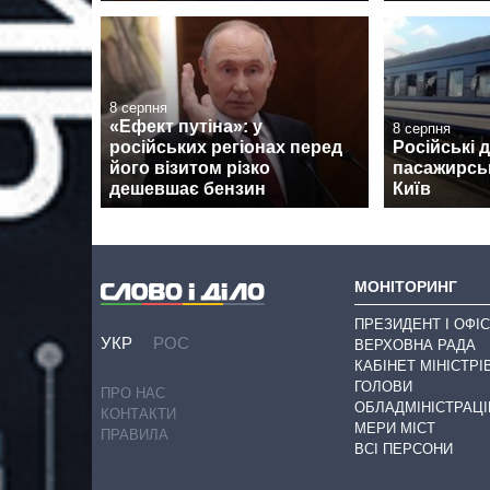
8 серпня
«Ефект путіна»: у
8 серпня
російських регіонах перед
Російські 
його візитом різко
пасажирськ
дешевшає бензин
Київ
МОНІТОРИНГ
ПРЕЗИДЕНТ І ОФІС
УКР
РОС
ВЕРХОВНА РАДА
КАБІНЕТ МІНІСТРІ
ГОЛОВИ
ПРО НАС
ОБЛАДМІНІСТРАЦІ
КОНТАКТИ
МЕРИ МІСТ
ПРАВИЛА
ВСІ ПЕРСОНИ