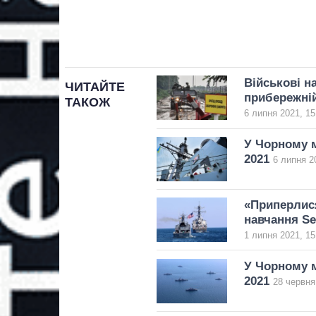
Військові н
ЧИТАЙТЕ
прибережній
ТАКОЖ
6 липня 2021, 15
У Чорному м
2021
6 липня 2
«Приперлися
навчання Se
1 липня 2021, 15
У Чорному м
2021
28 червня