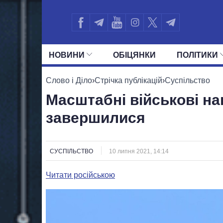
НОВИНИ
ОБIЦЯНКИ
ПОЛIТИКИ
УСІ ПОЛІТИКИ
ПРЕЗИДЕНТ І ОФ
Слово і Діло
›
Стрічка публікацій
›
Суспільство
Масштабні військові на
завершилися
СУСПІЛЬСТВО
10 липня 2021, 14:14
Читати російською