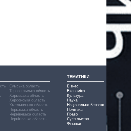
ТЕМАТИКИ
асть
Сумська область
Бізнес
Тернопільська область
Економіка
ь
Харківська область
Культура
Херсонська область
Наука
Хмельницька область
Національна безпека
Черкаська область
Політика
Чернівецька область
Право
Чернігівська область
Суспільство
Фінанси