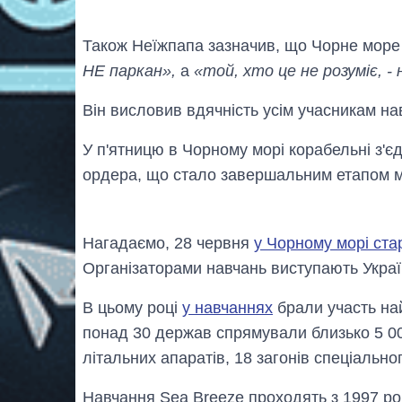
Також Неїжпапа зазначив, що Чорне море об
НЕ паркан»,
а
«той, хто це не розуміє, 
Він висловив вдячність усім учасникам на
У п'ятницю в Чорному морі корабельні з'є
ордера, що стало завершальним етапом м
Нагадаємо, 28 червня
у Чорному морі ста
Організаторами навчань виступають Украї
В цьому році
у навчаннях
брали участь най
понад 30 держав спрямували близько 5 00
літальних апаратів, 18 загонів спеціальн
Навчання Sea Breeze проходять з 1997 ро