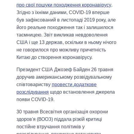
про свої пошуки походження коронавірусу
.
Згідно з їхніми даними, COVID-19 вперше
був зафіксований в листопаді 2019 року, але
його реальне походження так і залишилося
таємницею. Звіт викликав невдоволення
США і ще 13 держав, оскільки в ньому нічого
не говорилося про можливу причетність
Китаю до створення коронавірусу.
Президент США Джозеф Байден 26 травня
доручив американському розвідувальному
співтовариству
провести додаткове
розслідування
щодо встановлення джерела
появи COVID-19.
30 травня Всесвітня організація охорони
здоров'я (ВООЗ) піддала різкій критиці
постійне втручання політиків у