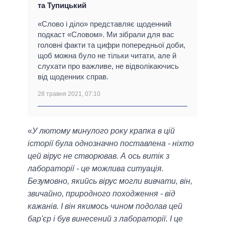
та Тупицький
«Слово і діло» представляє щоденний
подкаст «Словом». Ми зібрали для вас
головні факти та цифри попередньої доби,
щоб можна було не тільки читати, але й
слухати про важливе, не відволікаючись
від щоденних справ.
28 травня 2021, 07:10
«
У лютому минулого року крапка в цій
історії була однозначно поставлена - ніхто
цей вірус не створював. А ось витік з
лабораторії - це можлива ситуація.
Безумовно, якийсь вірус могли вивчати, він,
звичайно, природного походження - від
кажанів. І він якимось чином подолав цей
бар'єр і був винесений з лабораторії. І це