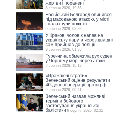
жертви і поранені
8 серпня 2026, 19:36
Російський Бєлгород опинився
під масованою атакою, у місті
спалахнули пожежі
9 серпня 2026, 03:56
У Кракові чоловік напав на
українську пару, а через два дні
сам прийшов до поліції
9 серпня 2026, 01:53
Туреччина обмежила рух суден
у Чорному морі через атаки
8 серпня 2026, 18:12
«Вражаючі втрати»:
Зеленський оцінив результати
40-денної операції проти рф
9 серпня 2026, 00:41
Зеленський назвав можливі
терміни бойового
застосування української
балістики
9 серпня 2026, 02:31