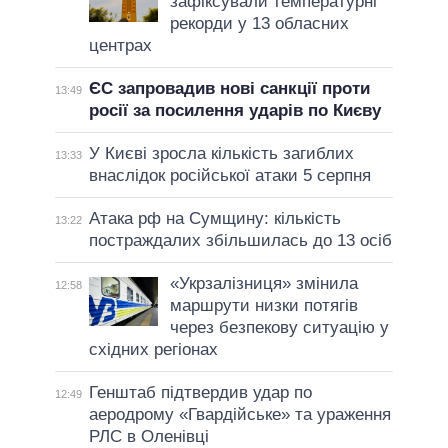
зафіксували температурні
рекорди у 13 обласних
центрах
ЄС запровадив нові санкції проти
13:49
росії за посилення ударів по Києву
У Києві зросла кількість загиблих
13:33
внаслідок російської атаки 5 серпня
Атака рф на Сумщину: кількість
13:22
постраждалих збільшилась до 13 осіб
«Укрзалізниця» змінила
12:58
маршрути низки потягів
через безпекову ситуацію у
східних регіонах
Генштаб підтвердив удар по
12:49
аеродрому «Гвардійське» та ураження
РЛС в Оленівці