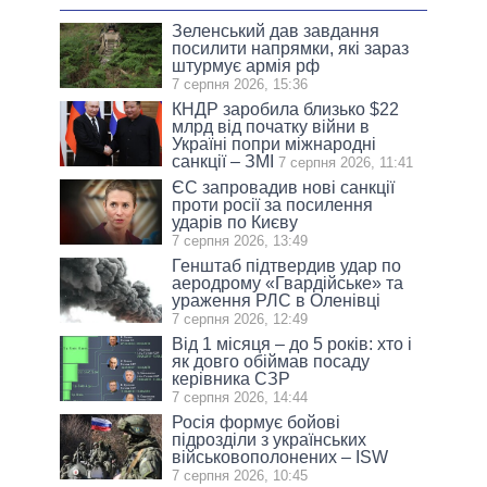
Зеленський дав завдання
посилити напрямки, які зараз
штурмує армія рф
7 серпня 2026, 15:36
КНДР заробила близько $22
млрд від початку війни в
Україні попри міжнародні
санкції – ЗМІ
7 серпня 2026, 11:41
ЄС запровадив нові санкції
проти росії за посилення
ударів по Києву
7 серпня 2026, 13:49
Генштаб підтвердив удар по
аеродрому «Гвардійське» та
ураження РЛС в Оленівці
7 серпня 2026, 12:49
Від 1 місяця – до 5 років: хто і
як довго обіймав посаду
керівника СЗР
7 серпня 2026, 14:44
Росія формує бойові
підрозділи з українських
військовополонених – ISW
7 серпня 2026, 10:45