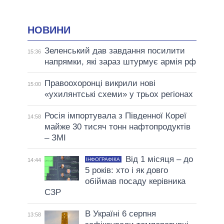
НОВИНИ
Зеленський дав завдання посилити
15:36
напрямки, які зараз штурмує армія рф
Правоохоронці викрили нові
15:00
«ухилянтські схеми» у трьох регіонах
Росія імпортувала з Південної Кореї
14:58
майже 30 тисяч тонн нафтопродуктів
– ЗМІ
Від 1 місяця – до
ІНФОГРАФІКА
14:44
5 років: хто і як довго
обіймав посаду керівника
СЗР
В Україні 6 серпня
13:58