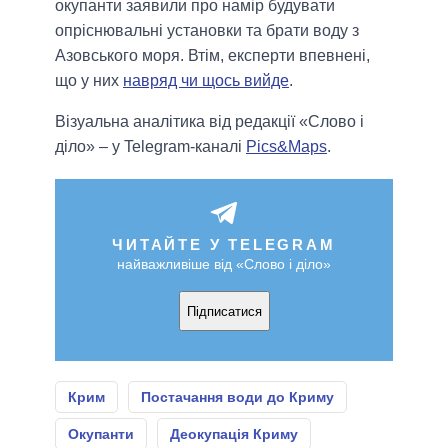
окупанти заявили про намір будувати
опріснювальні установки та брати воду з
Азовського моря. Втім, експерти впевнені,
що у них
навряд чи щось вийде
.
Візуальна аналітика від редакції «Слово і
діло» – у Telegram-каналі
Pics&Maps
.
ЧИТАЙТЕ У TELEGRAM
найважливіше від «Слово і діло»
Підписатися
Крим
Постачання води до Криму
Окупанти
Деокупація Криму