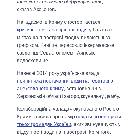
техніко-економічне обґрунтування
», -
сказав Аксьонов.
Нагадаємо, в Криму спостерігається
критична нестача прісної води
, у багатьох
містах на півострові людям видають її за
графіком. Раніше пересохло Інкерманське
озеро під Севастополем і Аянське
водосховище.
Навесні 2014 року українська влада
припинила постачання води на територію
анексованого Криму
, встановивши в
Херсонській області загороджувальну дамбу.
Колабораційна «влада» окупованого Росією
Криму заявила про намір
подати позов проти
трьох громадян України
, яких звинувачують у
відсутності води на півострові. Крім того,