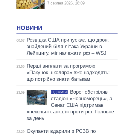
7 серпня 2026, 18:09
НОВИНИ
Розвідка США припускає, що дрон,
00:57
знайдений біля літака України в
Лейпцигу, міг належати рф – WSJ
Перші виплати за програмою
23:56
«Пакунок школяра» вже надходять:
що потрібно знати батькам
Ворог обстріляв
ПІДСУМКИ
23:09
стадіон «Чорноморець», а
Сенат США підтримав
«пекельні санкції» проти рф. Головне
за день
Окупанти вдарили з РСЗВ по
22:29