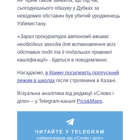
АР Крим також заявила, що під час
сьогоднішнього обшуку у Дубках за
невідомих обставин був убитий уродженець
Узбекистану.
«
Зараз прокуратура автономії вживає
необхідних заходів для встановлення всіх
обставин події та її подальшої правової
кваліфікації
» - йдеться в повідомленні.
Нагадаємо,
в Криму посилюють пропускний
режим в школах
після стрілянини в Казані.
Візуальна аналітика від редакції «Слово і
діло» – у Telegram-каналі
Pics&Maps
.
ЧИТАЙТЕ У TELEGRAM
найважливіше від «Слово і діло»