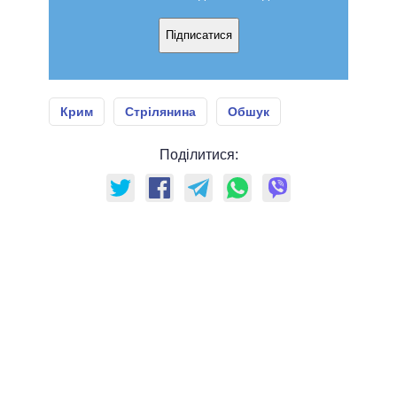
Підписатися
Крим
Стрілянина
Обшук
Поділитися: