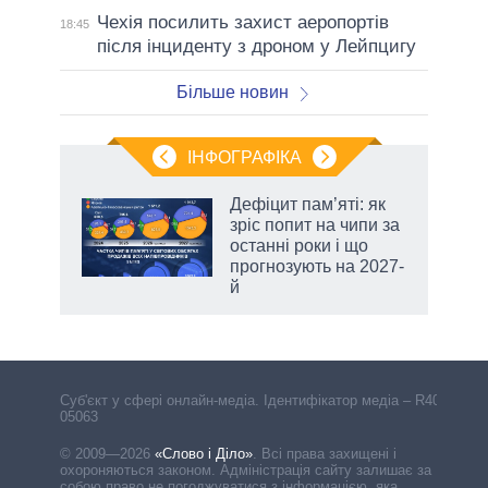
Чехія посилить захист аеропортів
18:45
після інциденту з дроном у Лейпцигу
Більше новин
ІНФОГРАФІКА
Дефіцит пам’яті: як
ть
зріс попит на чипи за
останні роки і що
прогнозують на 2027-
й
Cуб'єкт у сфері онлайн-медіа. Ідентифікатор медіа – R40-
05063
© 2009—2026
«Слово і Діло»
.
Всі права захищені і
охороняються законом. Адміністрація сайту залишає за
собою право не погоджуватися з інформацією, яка