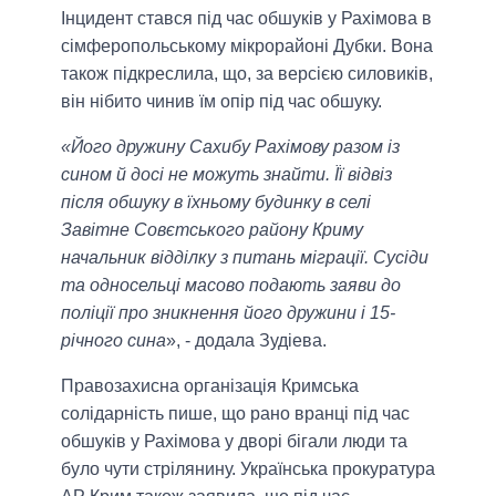
Інцидент стався під час обшуків у Рахімова в
сімферопольському мікрорайоні Дубки. Вона
також підкреслила, що, за версією силовиків,
він нібито чинив їм опір під час обшуку.
«Його дружину Сахибу Рахімову разом із
сином й досі не можуть знайти. Її відвіз
після обшуку в їхньому будинку в селі
Завітне Совєтського району Криму
начальник відділку з питань міграції. Сусіди
та односельці масово подають заяви до
поліції про зникнення його дружини і 15-
річного сина
», - додала Зудіева.
Правозахисна організація Кримська
солідарність пише, що рано вранці під час
обшуків у Рахімова у дворі бігали люди та
було чути стрілянину. Українська прокуратура