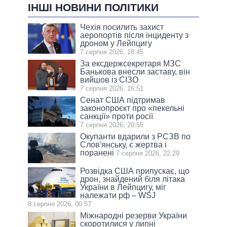
ІНШІ НОВИНИ ПОЛІТИКИ
Чехія посилить захист
аеропортів після інциденту з
дроном у Лейпцигу
7 серпня 2026, 18:45
За ексдержсекретаря МЗС
Банькова внесли заставу, він
вийшов із СІЗО
7 серпня 2026, 16:51
Сенат США підтримав
законопроєкт про «пекельні
санкції» проти росії
7 серпня 2026, 20:55
Окупанти вдарили з РСЗВ по
Слов'янську, є жертва і
поранені
7 серпня 2026, 22:29
Розвідка США припускає, що
дрон, знайдений біля літака
України в Лейпцигу, міг
належати рф – WSJ
8 серпня 2026, 00:57
Міжнародні резерви України
скоротилися у липні