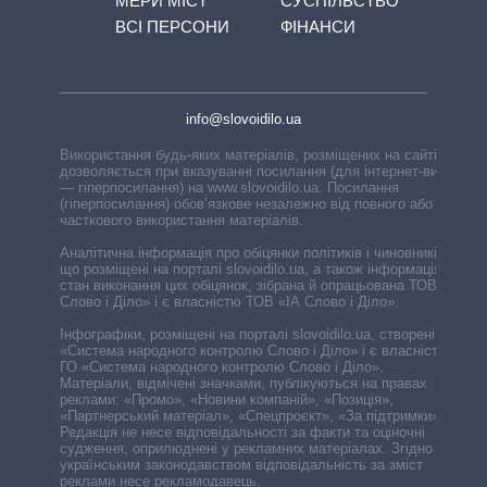
МЕРИ МІСТ
СУСПІЛЬСТВО
ВСІ ПЕРСОНИ
ФІНАНСИ
info@slovoidilo.ua
Використання будь-яких матеріалів, розміщених на сайті,
дозволяється при вказуванні посилання (для інтернет-видань
— гіперпосилання) на www.slovoidilo.ua. Посилання
(гіперпосилання) обов’язкове незалежно від повного або
часткового використання матеріалів.
Аналітична інформація про обіцянки політиків і чиновників,
що розміщені на порталі slovoidilo.ua, а також інформація про
стан виконання цих обіцянок, зібрана й опрацьована ТОВ «ІА
Слово і Діло» і є власністю ТОВ «ІА Слово і Діло».
Інфографіки, розміщені на порталі slovoidilo.ua, створені ГО
«Система народного контролю Слово і Діло» і є власністю
ГО «Система народного контролю Слово і Діло».
Матеріали, відмічені значками, публікуються на правах
реклами: «Промо», «Новини компаній», «Позиція»,
«Партнерський матеріал», «Спецпроєкт», «За підтримки».
Редакція не несе відповідальності за факти та оціночні
судження, оприлюднені у рекламних матеріалах. Згідно з
українським законодавством відповідальність за зміст
реклами несе рекламодавець.