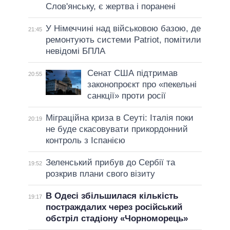
Слов'янську, є жертва і поранені
У Німеччині над військовою базою, де
21:45
ремонтують системи Patriot, помітили
невідомі БПЛА
Сенат США підтримав
20:55
законопроєкт про «пекельні
санкції» проти росії
Міграційна криза в Сеуті: Італія поки
20:19
не буде скасовувати прикордонний
контроль з Іспанією
Зеленський прибув до Сербії та
19:52
розкрив плани свого візиту
В Одесі збільшилася кількість
19:17
постраждалих через російський
обстріл стадіону «Чорноморець»