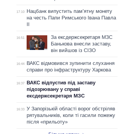
Нацбанк випустить пам’ятну монету
17:10
на честь Папи Римського Івана Павла
II
За ексдержсекретаря МЗС
16:51
Банькова внесли заставу,
він вийшов із СІЗО
ВАКС відмовився зупинити слухання
16:44
справи про інфраструктуру Харкова
ВАКС відпустив під заставу
16:37
підозрювану у справі
ексдержсекретаря МЗС
У Запорізькій області ворог обстріляв
16:33
рятувальників, коли ті гасили пожежу
після «прильоту»