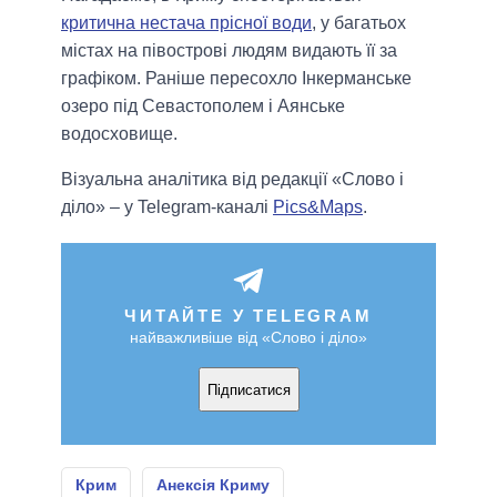
критична нестача прісної води
, у багатьох
містах на півострові людям видають її за
графіком. Раніше пересохло Інкерманське
озеро під Севастополем і Аянське
водосховище.
Візуальна аналітика від редакції «Слово і
діло» – у Telegram-каналі
Pics&Maps
.
ЧИТАЙТЕ У TELEGRAM
найважливіше від «Слово і діло»
Підписатися
Крим
Анексія Криму