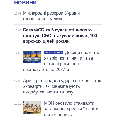
НОВИНИ
Міжнародні резерви України
18:09
скоротилися у липні
База ФСБ та 6 суден «тіньового
18:05
флоту»: СБС атакували понад 100
ворожих цілей росіян
Дефіцит пам’яті:
ІНФОГРАФІКА
17:52
як зріс попит на чипи за
останні роки і що
прогнозують на 2027-й
Армія рф завдала ударів по 7 об'єктах
17:38
Укрнафти, які забезпечують
видобуток нафти та газу
МОН оновило стандарти
17:29
загальної середньої освіти:
що змінилось