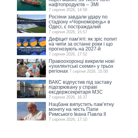
нафтопродуктів – ЗМІ
7 серпня 2026, 14:58
Росіяни завдали удару по
стадіону «Чорноморець» в
Одесі, є постраждалий
7 серпня 2026, 15:57
Дефіцит пам’яті: як зріс попит
на чипи за останні роки і що
прогнозують на 2027-й
7 серпня 2026, 17:52
Правоохоронці викрили нові
«ухилянтські схеми» у трьох
регіонах
7 серпня 2026, 15:00
ВАКС відпустив під заставу
підозрювану у справі
ексдержсекретаря МЗС
7 серпня 2026, 16:37
Нацбанк випустить пам’ятну
монету на честь Папи
Римського Івана Павла II
7 серпня 2026, 17:10