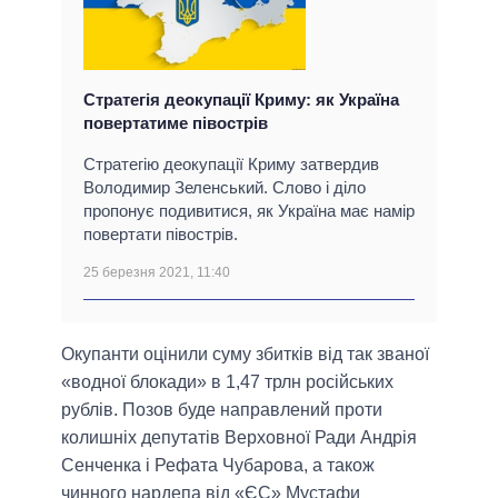
Стратегія деокупації Криму: як Україна
повертатиме півострів
Стратегію деокупації Криму затвердив
Володимир Зеленський. Слово і діло
пропонує подивитися, як Україна має намір
повертати півострів.
25 березня 2021, 11:40
Окупанти оцінили суму збитків від так званої
«водної блокади» в 1,47 трлн російських
рублів. Позов буде направлений проти
колишніх депутатів Верховної Ради Андрія
Сенченка і Рефата Чубарова, а також
чинного нардепа від «ЄС» Мустафи