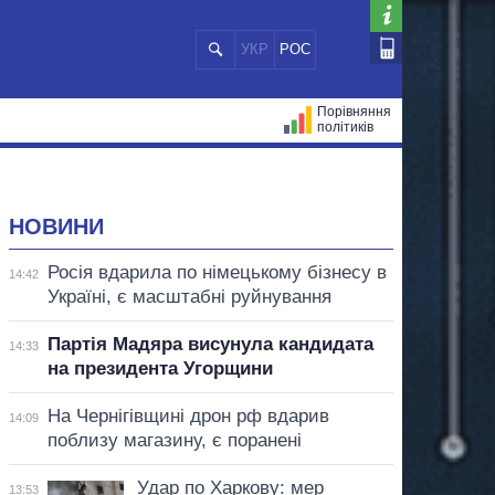
УКР
РОС
Порівняння
політиків
ЦІЙ
МЕРИ МІСТ
ВСІ ПЕРСОНИ
НОВИНИ
Росія вдарила по німецькому бізнесу в
14:42
Україні, є масштабні руйнування
Партія Мадяра висунула кандидата
14:33
на президента Угорщини
На Чернігівщині дрон рф вдарив
14:09
поблизу магазину, є поранені
Удар по Харкову: мер
13:53