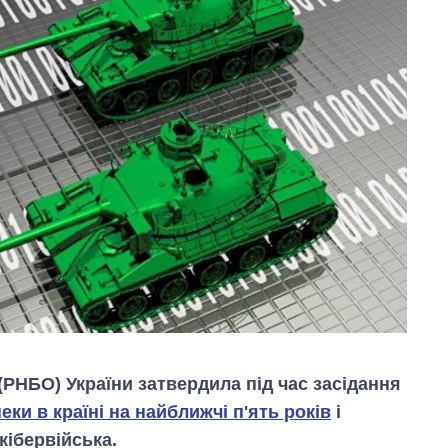
(РНБО) України затвердила під час засідання
еки в країні на найближчі п'ять років
і
кібервійська.