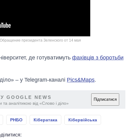
! Обращение президента Зеленского от 14 мая
ніверситет, де готуватимуть
фахівців з боротьби
 діло» – у Telegram-каналі
Pics&Maps
.
 У GOOGLE NEWS
Підписатися
 та аналітикою від «Слово і діло»
РНБО
Кібератака
Кібервійська
ділитися: