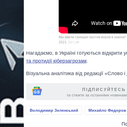
Мы ввели санкции против воров в законе
2021
Ze! Life
Нагадаємо, в Україні готуються відкрити у
та протидії кіберзагрозам
.
Візуальна аналітика від редакції «Слово і
ПІДПИСУЙТЕСЬ
та стежте за останніми новинами
Володимир Зеленський
Михайло Федоров
По