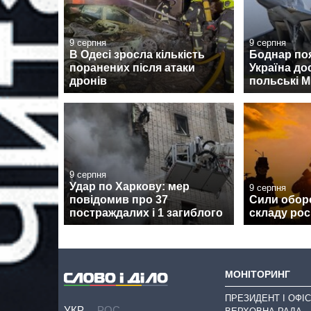
9 серпня
9 серпня
В Одесі зросла кількість
Боднар по
поранених після атаки
Україна до
дронів
польські М
9 серпня
Удар по Харкову: мер
9 серпня
повідомив про 37
Сили обор
постраждалих і 1 загиблого
складу рос
МОНІТОРИНГ
ПРЕЗИДЕНТ І ОФІС
УКР
РОС