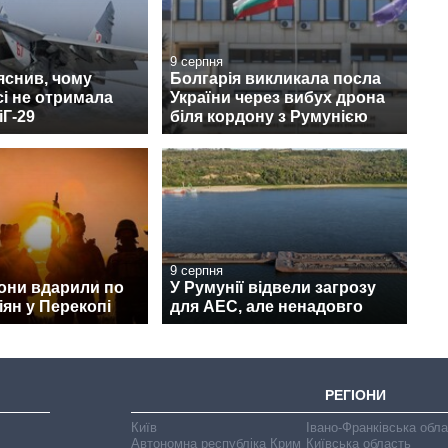
9 серпня
яснив, чому
Болгарія викликала посла
сі не отримала
України через вибух дрона
іГ-29
біля кордону з Румунією
9 серпня
они вдарили по
У Румунії відвели загрозу
іян у Перекопі
для АЕС, але ненадовго
РЕГІОНИ
Київ
Івано-Франківська обл
Автономна республіка Крим
Київська область