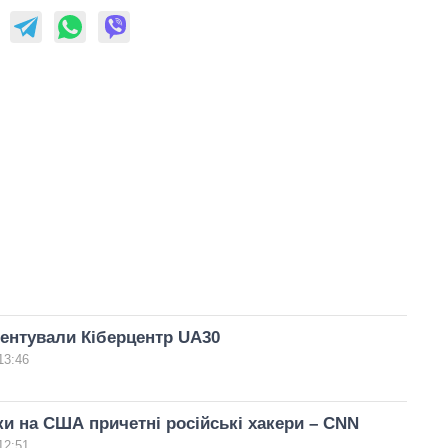
зентували Кіберцентр UA30
13:46
ки на США причетні російські хакери – CNN
12:51