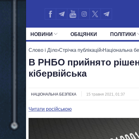
НОВИНИ
ОБIЦЯНКИ
ПОЛIТИКИ
УСІ ПОЛІТИКИ
ПРЕЗИДЕНТ І ОФ
Слово і Діло
›
Стрічка публікацій
›
Національна б
В РНБО прийнято рішенн
кібервійська
НАЦІОНАЛЬНА БЕЗПЕКА
15 травня 2021, 01:37
Читати російською