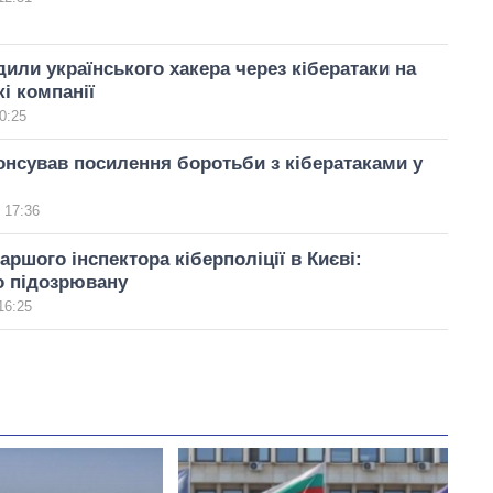
или українського хакера через кібератаки на
і компанії
0:25
нсував посилення боротьби з кібератаками у
 17:36
аршого інспектора кіберполіції в Києві:
о підозрювану
16:25