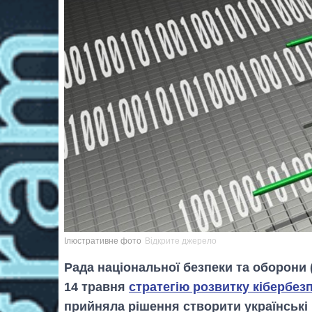
Ілюстративне фото
Відкрите джерело
Рада національної безпеки та оборони 
14 травня
стратегію розвитку кібербезп
прийняла рішення створити українські 