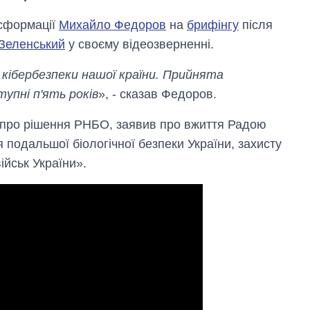
нсформації
Михайло Федоров
на
брифінгу
після
Зеленський
у своєму відеозверненні.
кібербезпеки нашої країни. Прийнята
упні п'ять років
», - сказав Федоров.
 про рішення РНБО, заявив про вжиття Радою
Скільки картоплі
 подальшої біологічної безпеки України, захисту
вирощували в
ійськ України».
Україні до і під час
великої війни