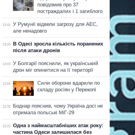
повідомив про 37
постраждалих і 1 загиблого
У Румунії відвели загрозу для АЕС,
13:41
але ненадовго
В Одесі зросла кількість поранених
13:28
після атаки дронів
У Болгарії пояснили, як український
13:03
дрон міг опинитися на її території
Сили оборони вдарили по
12:54
складу росіян у Перекопі
Боднар пояснив, чому Україна досі не
12:32
отримала польські МіГ-29
Одна з наймасштабніших атак року:
12:22
частина Одеси залишилася без