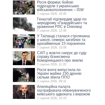
Росія формує бойові
підрозділи з українських
військовополонених – ISW
7 серпня 2026, 10:45
Генштаб підтвердив удар по
аеродрому «Гвардійське» та
ураження РЛС в Оленівці
7 серпня 2026, 12:49
У Таїланді сталася стрілянина
у школі, семеро загиблих та
щонайменше 15 поранених
7 серпня 2026, 10:08
САП у жовтні скерує до суду
справу бізнесмена
Комарницького про землю
7 серпня 2026, 11:20
Росія вночі випустила по
Україні майже 150 дронів:
скільки збила ППО
7 серпня 2026, 09:32
Апеляційна палата
оштрафувала обвинуваченого
київського адвоката з вироком
7 серпня 2026, 10:10