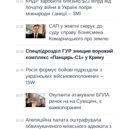
КНДР заробила близько $22 млрд від
11:41
початку війни в Україні попри
міжнародні санкції – ЗМІ
САП у жовтні скерує до
11:20
суду справу бізнесмена
Комарницького про землю
Спецпідрозділ ГУР знищив ворожий
10:58
комплекс «Панцирь-С1» у Криму
Росія формує бойові підрозділи з
10:45
українських військовополонених –
ISW
Окупанти атакували БПЛА
10:27
ринок на на Сумщині, є
важкопоранені
Апеляційна палата оштрафувала
10:10
обвинуваченого київського адвоката з