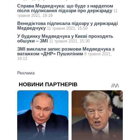
Справа Медведчука: що буде з нардепом
після підписання підозри про держзраду
11
травня 2021, 18:19
Венедіктова підписала підозру у держзраді
Медведчуку
11 травня 2021, 15:59
У будинку Медведчука у Києві проходять
обшуки – ЗМІ
11 травня 2021, 15:30
ЗМІ виклали запис розмови Медведчука з
ватажком «ДНР» Пушиліним
8 травня 2021,
19:13