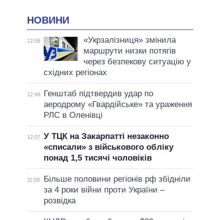
НОВИНИ
«Укрзалізниця» змінила
12:58
маршрути низки потягів
через безпекову ситуацію у
східних регіонах
Генштаб підтвердив удар по
12:49
аеродрому «Гвардійське» та ураження
РЛС в Оленівці
У ТЦК на Закарпатті незаконно
12:07
«списали» з військового обліку
понад 1,5 тисячі чоловіків
Більше половини регіонів рф збідніли
11:58
за 4 роки війни проти України –
розвідка