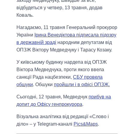
заходу Медведчуку, швидше за все,
відбудеться у четвер, 13 травня, додав
Коваль.
Нагадаємо, 11 травня Генеральний прокурор
України
Ірина Венедіктова підписала підозру
в державній зраді
народним депутатам від
ОПЗЖ Віктору Медведчуку і Тарасу Козаку.
У київському будинку нардепа від ОПЗЖ
Віктора Медведчука, проти якого ввела
санкції Рада нацбезпеки,
СБУ провела
обшуки
. Обшуки
пройшли і в офісі ОПЗЖ.
Сьогодні, 12 травня, Медведчук
прибув на
допит до Офісу генпрокурора
.
Візуальна аналітика від редакції «Слово і
діло» – у Telegram-каналі
Pics&Maps
.