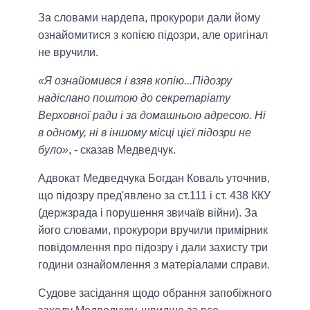
За словами нардепа, прокурори дали йому
ознайомитися з копією підозри, але оригінал
не вручили.
«Я ознайомився і взяв копію...Підозру
надіслано поштою до секретаріату
Верховної ради і за домашньою адресою. Ні
в одному, ні в іншому місці цієї підозри не
було»
, - сказав Медведчук.
Адвокат Медведчука Богдан Коваль уточнив,
що підозру пред'явлено за ст.111 і ст. 438 ККУ
(держзрада і порушення звичаїв війни). За
його словами, прокурори вручили примірник
повідомлення про підозру і дали захисту три
години ознайомлення з матеріалами справи.
Судове засідання щодо обрання запобіжного