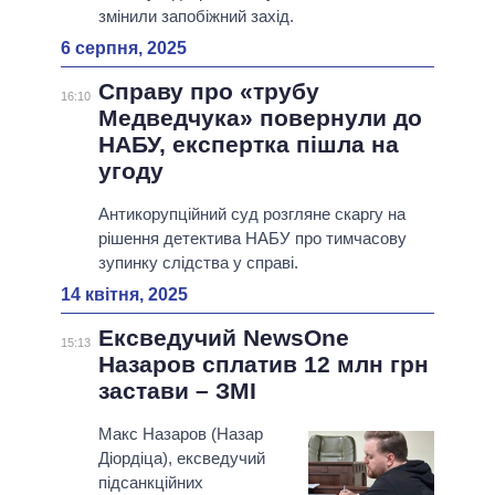
змінили запобіжний захід.
6 серпня, 2025
Справу про «трубу
16:10
Медведчука» повернули до
НАБУ, експертка пішла на
угоду
Антикорупційний суд розгляне скаргу на
рішення детектива НАБУ про тимчасову
зупинку слідства у справі.
14 квітня, 2025
Ексведучий NewsOne
15:13
Назаров сплатив 12 млн грн
застави – ЗМІ
Макс Назаров (Назар
Діордіца), ексведучий
підсанкційних