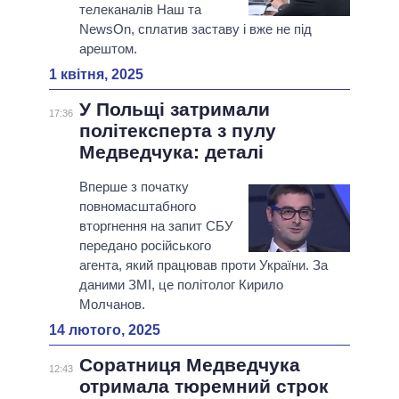
телеканалів Наш та
NewsOn, сплатив заставу і вже не під
арештом.
1 квітня, 2025
У Польщі затримали
17:36
політексперта з пулу
Медведчука: деталі
Вперше з початку
повномасштабного
вторгнення на запит СБУ
передано російського
агента, який працював проти України. За
даними ЗМІ, це політолог Кирило
Молчанов.
14 лютого, 2025
Соратниця Медведчука
12:43
отримала тюремний строк