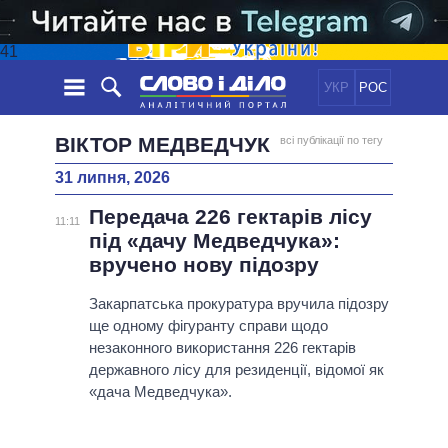
41
УКР
РОС
НОВИНИ
ВІКТОР МЕДВЕДЧУК
всі публікації по тегу
31 липня, 2026
ОБIЦЯНКИ
СТРІЧКА
ПОЛІТИКА
Передача 226 гектарів лісу
ПОДІЇ
ЕКОНОМІКА
11:11
ПОЛIТИКИ
під «дачу Медведчука»:
СТАТТІ
СУСПІЛЬСТВО
вручено нову підозру
ІНФОГРАФІКА
ДУМКИ
СВІТ
УСІ ПОЛІТИКИ
ОГЛЯДИ
Закарпатська прокуратура вручила підозру
ПРЕЗИДЕНТ І ОФІС
ВІДЕО
ще одному фігуранту справи щодо
ДАЙДЖЕСТИ
ВЕРХОВНА РАДА
незаконного використання 226 гектарів
ПІДТРИМАТИ
КАБІНЕТ МІНІСТРІВ
державного лісу для резиденції, відомої як
ГОЛОВИ ОБЛАДМІНІСТРАЦІЙ
«дача Медведчука».
ПОРІВНЯННЯ ПОЛІТИКІВ
МЕРИ МІСТ