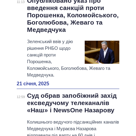
Опубліковано указ про
11:13
введення санкцій проти
Порошенка, Коломойського,
Боголюбова, Жеваго та
Медведчука
Зеленський ввів у дію
рішення РНБО щодо
санкцій проти
Порошенка,
Коломойського, Боголюбова, Жеваго та
Медведчука.
21 січня, 2025
Суд обрав запобіжний захід
12:59
ексведучому телеканалів
«Наш» і NewsOne Назарову
Колишнього ведучого підсанкційних каналів
Медведчука і Мураєва Назарова
відправили під варту на 60 днів і