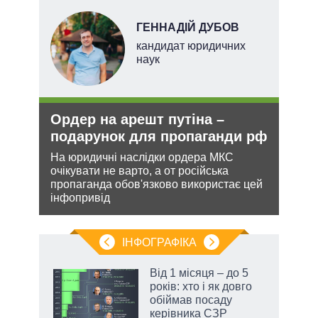
ГЕННАДІЙ ДУБОВ
ого
кандидат юридичних
ій
наук
Ордер на арешт путіна –
Рез
утін
подарунок для пропаганди рф
реж
рт
рек
На юридичні наслідки ордера МКС
очікувати не варто, а от російська
шенню
Попр
пропаганда обов'язково використає цей
до ви
інфопривід
ну
це д
ІНФОГРАФІКА
жет
Від 1 місяця – до 5
років: хто і як довго
ків
обіймав посаду
керівника СЗР