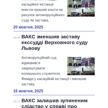
касаційної інстанції
внесли грошові кошти на
рахунок антикорупційного
суду як застава.
20 жовтня, 2025
ВАКС зменшив заставу
10:45
екссудді Верховного суду
Львову
Антикорупційний суд
відмовився
заарештувати
колишнього служителя
Феміди у касаційній інстанції і зменшив
заставу.
16 жовтня, 2025
ВАКС залишив зупиненим
16:12
слідство у справі про