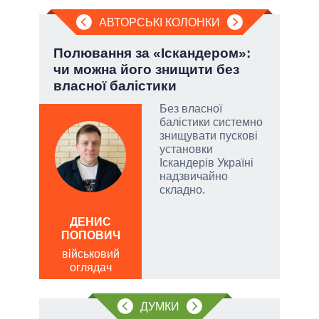
АВТОРСЬКІ КОЛОНКИ
.
Полювання за «Іскандером»:
Ево
чи можна його знищити без
пер
власної балістики
Дра
Без власної
балістики системно
и, а
знищувати пускові
и
установки
 рф.
Іскандерів Україні
ла
надзвичайно
римку
складно.
лі
ДЕНИС
Д
ПОПОВИЧ
ПО
військовий
ві
оглядач
о
ДУМКИ