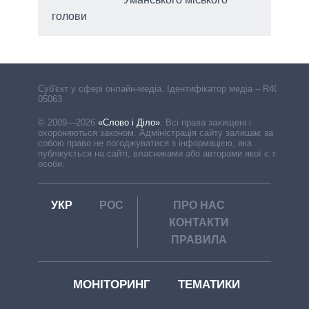
ані
голови
Cуб'єкт у сфері онлайн-медіа. Ідентифікатор медіа – R40-
05063
© 2009—2026
«Слово і Діло»
.
Всі права захищені і
охороняються законом. Адміністрація сайту залишає за
собою право не погоджуватися з інформацією, яка
публікується на сайті, власниками або авторами якої є треті
особи.
УКР
РОС
ПРО НАС
КОНТАКТИ
ПРАВИЛА
МОНІТОРИНГ
ТЕМАТИКИ