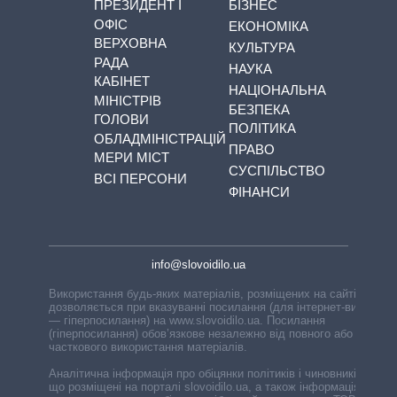
ПРЕЗИДЕНТ І
БІЗНЕС
ОФІС
ЕКОНОМІКА
ВЕРХОВНА
КУЛЬТУРА
РАДА
НАУКА
КАБІНЕТ
НАЦІОНАЛЬНА
МІНІСТРІВ
БЕЗПЕКА
ГОЛОВИ
ПОЛІТИКА
ОБЛАДМІНІСТРАЦІЙ
ПРАВО
МЕРИ МІСТ
СУСПІЛЬСТВО
ВСІ ПЕРСОНИ
ФІНАНСИ
info@slovoidilo.ua
Використання будь-яких матеріалів, розміщених на сайті,
дозволяється при вказуванні посилання (для інтернет-видань
— гіперпосилання) на www.slovoidilo.ua. Посилання
(гіперпосилання) обов’язкове незалежно від повного або
часткового використання матеріалів.
Аналітична інформація про обіцянки політиків і чиновників,
що розміщені на порталі slovoidilo.ua, а також інформація про