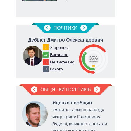
ПОЛIТИКИ
ович
Дубілет Дмитро Олександрович
К
У процесі
0
65
Виконано
35
11
35%
Не виконано
20
виконано
0
Всього
31
ОБІЦЯНКИ ПОЛІТИКІВ
Яценко пообіцяв
змінити тарифи на воду,
нів
якщо Ірину Плетньову
буде відкликано з посади
Уманського міського