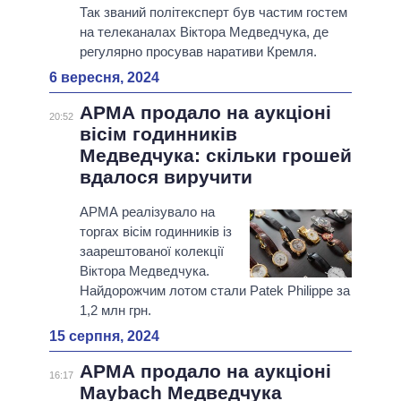
Так званий політексперт був частим гостем
на телеканалах Віктора Медведчука, де
регулярно просував наративи Кремля.
6 вересня, 2024
АРМА продало на аукціоні
20:52
вісім годинників
Медведчука: скільки грошей
вдалося виручити
АРМА реалізувало на
торгах вісім годинників із
заарештованої колекції
Віктора Медведчука.
Найдорожчим лотом стали Patek Philippe за
1,2 млн грн.
15 серпня, 2024
АРМА продало на аукціоні
16:17
Maybach Медведчука