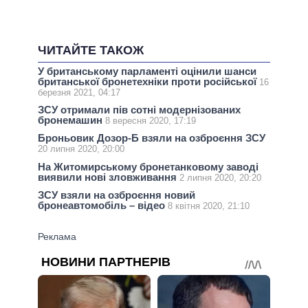
ЧИТАЙТЕ ТАКОЖ
У британському парламенті оцінили шанси
британської бронетехніки проти російської
16
березня 2021, 04:17
ЗСУ отримали пів сотні модернізованих
бронемашин
8 вересня 2020, 17:19
Броньовик Дозор-Б взяли на озброєння ЗСУ
20 липня 2020, 20:00
На Житомирському бронетанковому заводі
виявили нові зловживання
2 липня 2020, 20:20
ЗСУ взяли на озброєння новий
бронеавтомобіль – відео
8 квітня 2020, 21:10