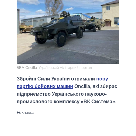
ББМ Oncilla
Український мілітарний портал
Збройні Сили України отримали
нову
партію бойових машин
Oncilla, які збирає
підприємство Українського науково-
промислового комплексу «ВК Система».