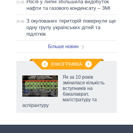
Росія у липні збільшила видобуток
21:25
нафти та газового конденсату – ЗМІ
З окупованих територій повернули ще
20:46
одну групу українських дітей та
підлітків
Більше новин
ІНФОГРАФІКА
Як за 10 років
раїні
змінилася кількість
ої
вступників на
бакалаврат,
магістратуру та
аспірантуру