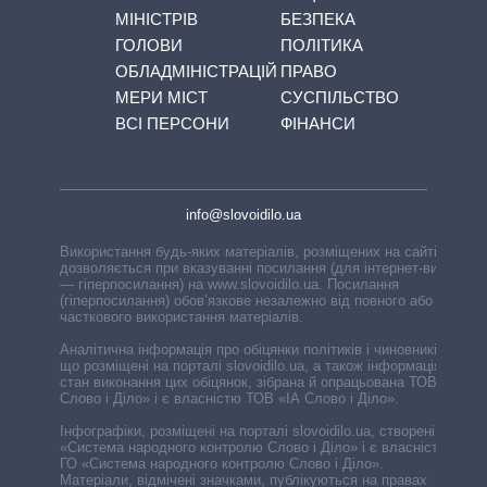
МІНІСТРІВ
БЕЗПЕКА
ГОЛОВИ
ПОЛІТИКА
ОБЛАДМІНІСТРАЦІЙ
ПРАВО
МЕРИ МІСТ
СУСПІЛЬСТВО
ВСІ ПЕРСОНИ
ФІНАНСИ
info@slovoidilo.ua
Використання будь-яких матеріалів, розміщених на сайті,
дозволяється при вказуванні посилання (для інтернет-видань
— гіперпосилання) на www.slovoidilo.ua. Посилання
(гіперпосилання) обов’язкове незалежно від повного або
часткового використання матеріалів.
Аналітична інформація про обіцянки політиків і чиновників,
що розміщені на порталі slovoidilo.ua, а також інформація про
стан виконання цих обіцянок, зібрана й опрацьована ТОВ «ІА
Слово і Діло» і є власністю ТОВ «ІА Слово і Діло».
Інфографіки, розміщені на порталі slovoidilo.ua, створені ГО
«Система народного контролю Слово і Діло» і є власністю
ГО «Система народного контролю Слово і Діло».
Матеріали, відмічені значками, публікуються на правах