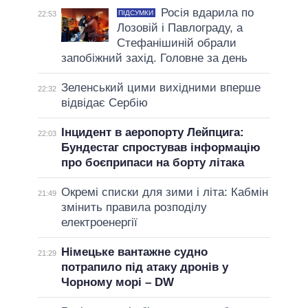
Росія вдарила по
ПІДСУМКИ
22:53
Лозовій і Павлограду, а
Стефанішиній обрали
запобіжний захід. Головне за день
Зеленський цими вихідними вперше
22:32
відвідає Сербію
Інцидент в аеропорту Лейпцига:
22:03
Бундестаг спростував інформацію
про боєприпаси на борту літака
Окремі списки для зими і літа: Кабмін
21:49
змінить правила розподілу
електроенергії
Німецьке вантажне судно
21:29
потрапило під атаку дронів у
Чорному морі – DW