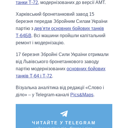
танки Т-72
, модернізованих до версії АМТ.
Харківський бронетанковий завод 15
березня передав Збройним Силам України
партію з
дев'яти основних бойових танків
Т-64БВ
. Всі машини пройшли капітальний
ремонт і модернізацію.
17 березня Збройні Сили України отримали
від Львівського бронетанкового заводу
партію модернізованих
основних бойових
танків Т-64 і Т-72
.
Візуальна аналітика від редакції «Слово і
діло» – у Telegram-каналі
Pics&Maps
.
ЧИТАЙТЕ У TELEGRAM