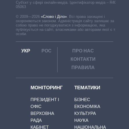
Cуб'єкт у сфері онлайн-медіа. Ідентифікатор медіа – R40-
05063
© 2009—2026
«Слово і Діло»
.
Всі права захищені і
охороняються законом. Адміністрація сайту залишає за
собою право не погоджуватися з інформацією, яка
публікується на сайті, власниками або авторами якої є треті
особи.
УКР
РОС
ПРО НАС
КОНТАКТИ
ПРАВИЛА
МОНІТОРИНГ
ТЕМАТИКИ
ПРЕЗИДЕНТ І
БІЗНЕС
ОФІС
ЕКОНОМІКА
ВЕРХОВНА
КУЛЬТУРА
РАДА
НАУКА
КАБІНЕТ
НАЦІОНАЛЬНА