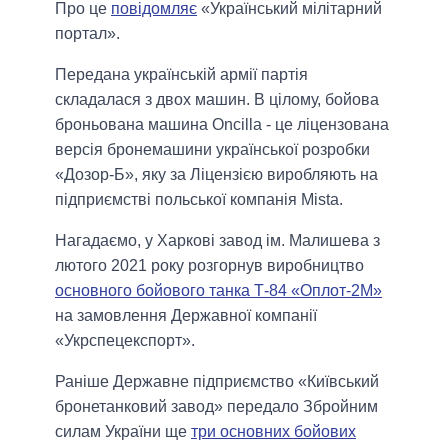
Про це
повідомляє
«Український мілітарний
портал».
Передана українській армії партія
складалася з двох машин. В цілому, бойова
броньована машина Oncilla - це ліцензована
версія бронемашини української розробки
«Дозор-Б», яку за Ліцензією виробляють на
підприємстві польської компанія Mista.
Нагадаємо, у Харкові завод ім. Малишева з
лютого 2021 року розгорнув виробництво
основного бойового танка Т-84 «Оплот-2М»
на замовлення Державної компанії
«Укрспецекспорт».
Раніше Державне підприємство «Київський
бронетанковий завод» передало Збройним
силам України ще
три основних бойових