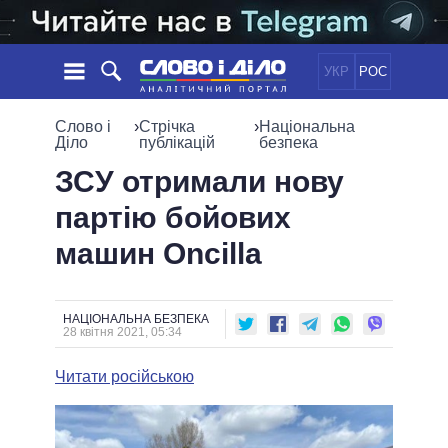
УКР
РОС
НОВИНИ
Слово і
›
Стрічка
›
Національна
Діло
публікацій
безпека
ОБIЦЯНКИ
СТРІЧКА
ПОЛІТИКА
ЗСУ отримали нову
ПОДІЇ
ЕКОНОМІКА
партію бойових
ПОЛIТИКИ
СТАТТІ
СУСПІЛЬСТВО
машин Oncilla
ІНФОГРАФІКА
ДУМКИ
СВІТ
УСІ ПОЛІТИКИ
ОГЛЯДИ
ПРЕЗИДЕНТ І ОФІС
ВІДЕО
ДАЙДЖЕСТИ
ВЕРХОВНА РАДА
НАЦІОНАЛЬНА БЕЗПЕКА
28 квітня 2021, 05:34
ПІДТРИМАТИ
КАБІНЕТ МІНІСТРІВ
ГОЛОВИ ОБЛАДМІНІСТРАЦІЙ
Читати російською
ПОРІВНЯННЯ ПОЛІТИКІВ
МЕРИ МІСТ
ВСІ ПЕРСОНИ