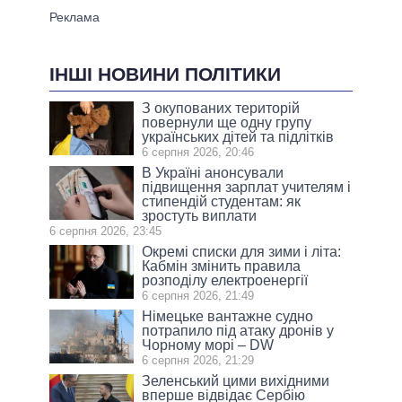
ІНШІ НОВИНИ ПОЛІТИКИ
З окупованих територій
повернули ще одну групу
українських дітей та підлітків
6 серпня 2026, 20:46
В Україні анонсували
підвищення зарплат учителям і
стипендій студентам: як
зростуть виплати
6 серпня 2026, 23:45
Окремі списки для зими і літа:
Кабмін змінить правила
розподілу електроенергії
6 серпня 2026, 21:49
Німецьке вантажне судно
потрапило під атаку дронів у
Чорному морі – DW
6 серпня 2026, 21:29
Зеленський цими вихідними
вперше відвідає Сербію