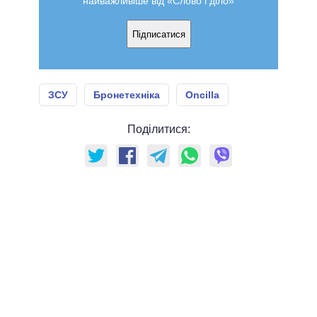
найважливіше від «Слово і діло»
Підписатися
ЗСУ
Бронетехніка
Oncilla
Поділитися: