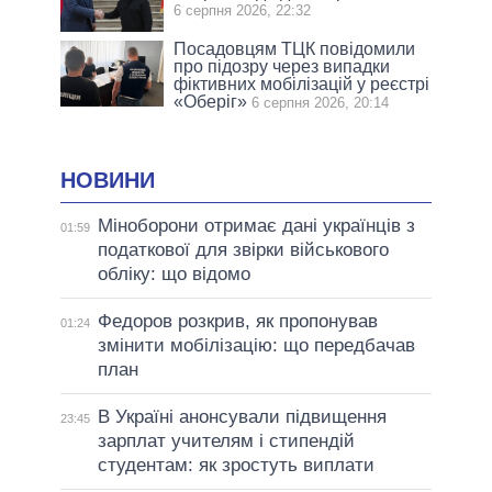
6 серпня 2026, 22:32
Посадовцям ТЦК повідомили
про підозру через випадки
фіктивних мобілізацій у реєстрі
«Оберіг»
6 серпня 2026, 20:14
НОВИНИ
Міноборони отримає дані українців з
01:59
податкової для звірки військового
обліку: що відомо
Федоров розкрив, як пропонував
01:24
змінити мобілізацію: що передбачав
план
В Україні анонсували підвищення
23:45
зарплат учителям і стипендій
студентам: як зростуть виплати