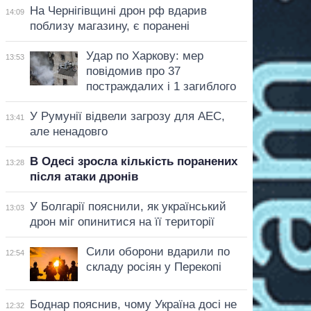
На Чернігівщині дрон рф вдарив
14:09
поблизу магазину, є поранені
Удар по Харкову: мер
13:53
повідомив про 37
постраждалих і 1 загиблого
У Румунії відвели загрозу для АЕС,
13:41
але ненадовго
В Одесі зросла кількість поранених
13:28
після атаки дронів
У Болгарії пояснили, як український
13:03
дрон міг опинитися на її території
Сили оборони вдарили по
12:54
складу росіян у Перекопі
Боднар пояснив, чому Україна досі не
12:32