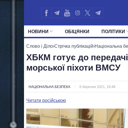
НОВИНИ
ОБIЦЯНКИ
ПОЛIТИКИ
УСІ ПОЛІТИКИ
ПРЕЗИДЕНТ І ОФ
Слово і Діло
›
Стрічка публікацій
›
Національна б
ХБКМ готує до передачі
морської піхоти ВМСУ
НАЦІОНАЛЬНА БЕЗПЕКА
6 березня 2021, 18:48
Читати російською