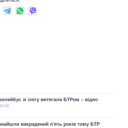
ділитися:
ролейбус зі снігу витягали БТРом – відео
04:00
знайшли викрадений п'ять років тому БТР