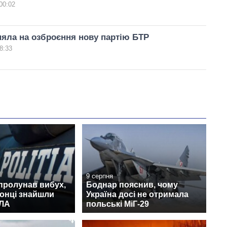
00:02
яла на озброєння нову партію БТР
8:33
9 серпня
пролунав вибух,
Боднар пояснив, чому
онці знайшли
Україна досі не отримала
ПЛА
польські МіГ-29