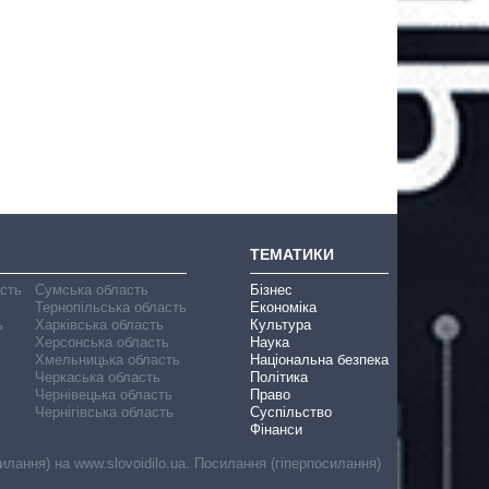
ТЕМАТИКИ
асть
Сумська область
Бізнес
Тернопільська область
Економіка
ь
Харківська область
Культура
Херсонська область
Наука
Хмельницька область
Національна безпека
Черкаська область
Політика
Чернівецька область
Право
Чернігівська область
Суспільство
Фінанси
лання) на www.slovoidilo.ua. Посилання (гіперпосилання)