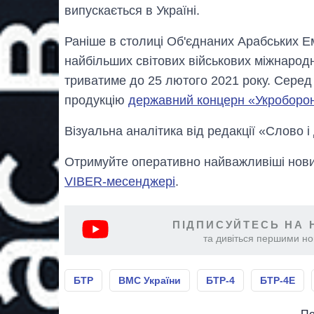
випускається в Україні.
Раніше в столиці Об'єднаних Арабських Ем
найбільших світових військових міжнарод
триватиме до 25 лютого 2021 року. Серед
продукцію
державний концерн «Укроборо
Візуальна аналітика від редакції «Слово і
Отримуйте оперативно найважливіші новин
VIBER-месенджері
.
ПІДПИСУЙТЕСЬ НА 
та дивіться першими нов
БТР
ВМС України
БТР-4
БТР-4Е