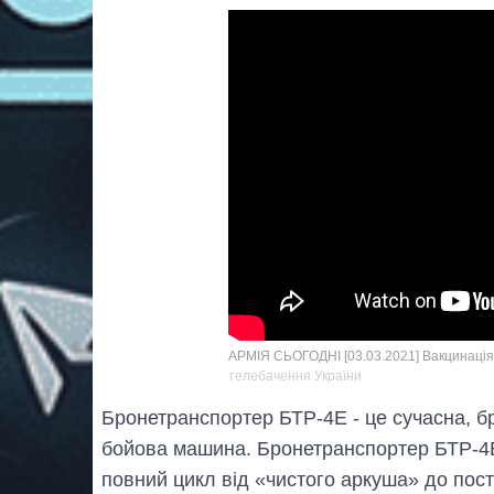
АРМІЯ СЬОГОДНІ [03.03.2021] Вакцинація 
телебачення України
Бронетранспортер БТР-4Е - це сучасна, б
бойова машина. Бронетранспортер БТР-4Е
повний цикл від «чистого аркуша» до пост