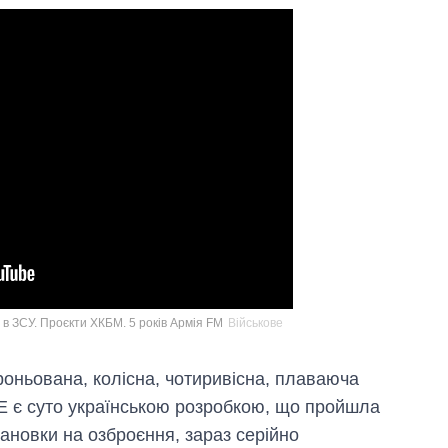
в ЗСУ. Проєкти ХКБМ. 5 років Армія FM
Військове
роньована, колісна, чотиривісна, плаваюча
 є суто українською розробкою, що пройшла
ановки на озброєння, зараз серійно