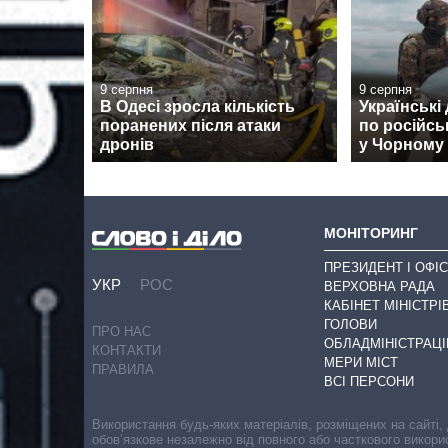
9 серпня
9 серпня
В Одесі зросла кількість
Українські
поранених після атаки
по російсь
дронів
у Чорному
МОНІТОРИНГ
ПРЕЗИДЕНТ І ОФІС
УКР
РОС
ВЕРХОВНА РАДА
КАБІНЕТ МІНІСТРІ
ГОЛОВИ
ПРО НАС
ОБЛАДМІНІСТРАЦІ
КОНТАКТИ
МЕРИ МІСТ
ПРАВИЛА
ВСІ ПЕРСОНИ
Використання будь-яких матеріалів, розміщених на сайті,
обов’язкове незалежно від повного або часткового викори