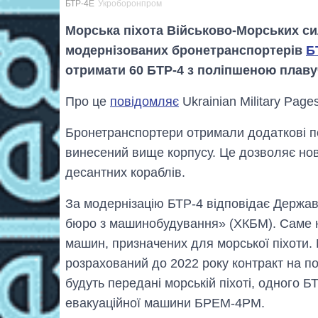
БТР-4Е
Укроборонпром
Морська піхота Військово-Морських си
модернізованих бронетранспортерів
Б
отримати 60 БТР-4 з поліпшеною плаву
Про це
повідомляє
Ukrainian Military Pag
Бронетранспортери отримали додаткові поп
винесений вище корпусу. Це дозволяє но
десантних кораблів.
За модернізацію БТР-4 відповідає Держав
бюро з машинобудування» (ХКБМ). Саме н
машин, призначених для морської піхоти.
розрахований до 2022 року контракт на п
будуть передані морській піхоті, одного Б
евакуаційної машини БРЕМ-4РМ.