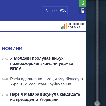
УКР
РОС
Порівняння
політиків
ЦІЙ
МЕРИ МІСТ
ВСІ ПЕРСОНИ
НОВИНИ
У Молдові пролунав вибух,
15:09
правоохоронці знайшли уламки
БПЛА
Росія вдарила по німецькому бізнесу в
14:42
Україні, є масштабні руйнування
Партія Мадяра висунула кандидата
14:33
на президента Угорщини