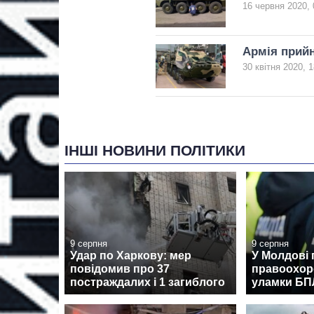
16 червня 2020, 
Армія прийн
30 квітня 2020, 1
ІНШІ НОВИНИ ПОЛІТИКИ
9 серпня
9 серпня
Удар по Харкову: мер
У Молдові 
повідомив про 37
правоохор
постраждалих і 1 загиблого
уламки Б