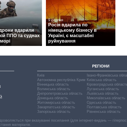
9 серпня
Росія вдарила по
 дрони вдарили
німецькому бізнесу в
кій ППО та суднах
Україні, є масштабні
 морі
руйнування
РЕГІОНИ
Київ
Івано-Франківська обл
Автономна республіка Крим
Київська область
Вінницька область
Кіровоградська област
В
Волинська область
Луганська область
Дніпропетровська область
Львівська область
Й
Донецька область
Миколаївська область
Житомирська область
Одеська область
Закарпатська область
Полтавська область
Запорізька область
Рівненська область
 дозволяється при вказуванні посилання (для інтернет-видань — гіперпоси
стання матеріалів.