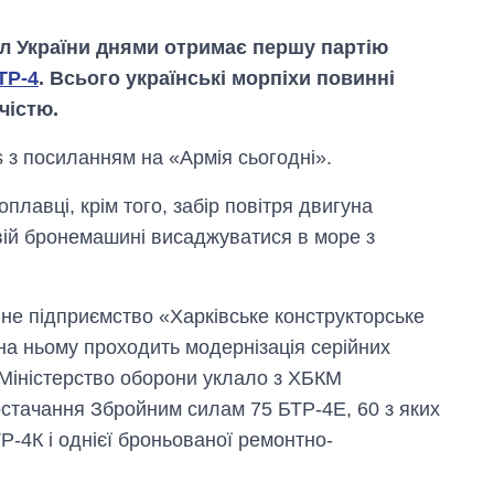
л України днями отримає першу партію
ТР-4
. Всього українські морпіхи повинні
чістю.
es з посиланням на «Армія сьогодні».
лавці, крім того, забір повітря двигуна
Від 1 місяця – до 5
вій бронемашині висаджуватися в море з
років: хто і як
довго обіймав
посаду керівника
СЗР
не підприємство «Харківське конструкторське
а ньому проходить модернізація серійних
 Міністерство оборони уклало з ХБКМ
остачання Збройним силам 75 БТР-4Е, 60 з яких
ТР-4К і однієї броньованої ремонтно-