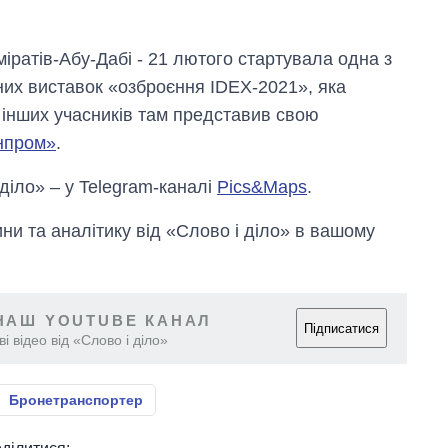
іратів-Абу-Дабі - 21 лютого стартувала одна з
них виставок «озброєння IDEX-2021», яка
 інших учасників там представив свою
нпром»
.
 діло» – у Telegram-каналі
Pics&Maps
.
и та аналітику від «Слово і діло» в вашому
НАШ YOUTUBE КАНАЛ
Підписатися
і відео від «Слово і діло»
Бронетранспортер