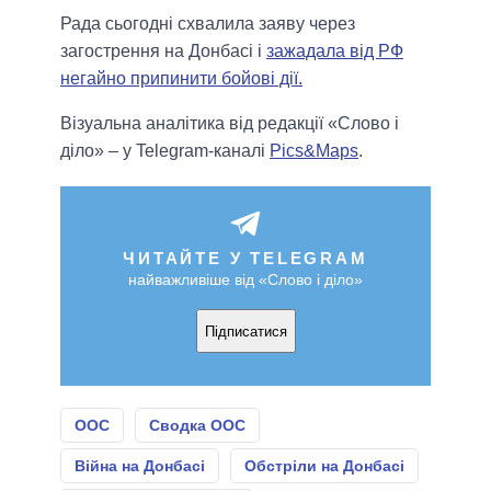
Рада сьогодні схвалила заяву через
загострення на Донбасі і
зажадала від РФ
негайно припинити бойові дії.
Візуальна аналітика від редакції «Слово і
діло» – у Telegram-каналі
Pics&Maps
.
ЧИТАЙТЕ У TELEGRAM
найважливіше від «Слово і діло»
Підписатися
ООС
Сводка ООС
Війна на Донбасі
Обстріли на Донбасі