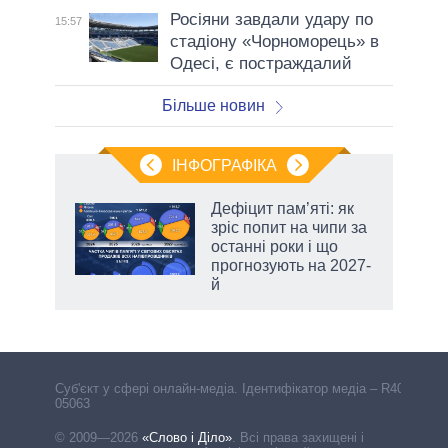
Росіяни завдали удару по
15:57
стадіону «Чорноморець» в
Одесі, є постраждалий
Більше новин
ІНФОГРАФІКА
 5
Дефіцит пам’яті: як
вго
зріс попит на чипи за
останні роки і що
прогнозують на 2027-
й
Cуб'єкт у сфері онлайн-медіа. Ідентифікатор медіа – R40-
05063
© 2009—2026
«Слово і Діло»
.
Всі права захищені і