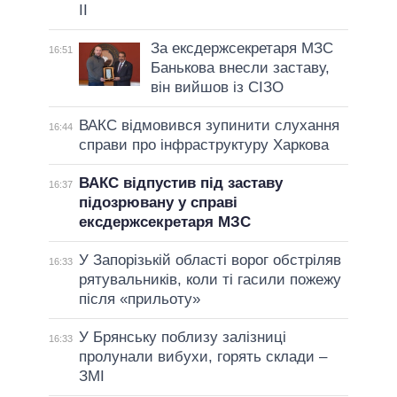
II
За ексдержсекретаря МЗС
16:51
Банькова внесли заставу,
він вийшов із СІЗО
ВАКС відмовився зупинити слухання
16:44
справи про інфраструктуру Харкова
ВАКС відпустив під заставу
16:37
підозрювану у справі
ексдержсекретаря МЗС
У Запорізькій області ворог обстріляв
16:33
рятувальників, коли ті гасили пожежу
після «прильоту»
У Брянську поблизу залізниці
16:33
пролунали вибухи, горять склади –
ЗМІ