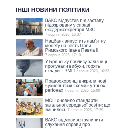
ІНШІ НОВИНИ ПОЛІТИКИ
ВАКС відпустив під заставу
підозрювану у справі
ексдержсекретаря МЗС
7 серпня 2026, 16:37
Нацбанк випустить пам’ятну
монету на честь Папи
Римського Івана Павла II
7 серпня 2026, 17:10
У Брянську поблизу залізниці
пролунали вибухи, горять
склади – ЗМІ
7 серпня 2026, 16:33
Правоохоронці викрили нові
«ухилянтські схеми» у трьох
регіонах
7 серпня 2026, 15:00
МОН оновило стандарти
загальної середньої освіти: що
змінилось
7 серпня 2026, 17:29
ВАКС відмовився зупинити
слухання справи про