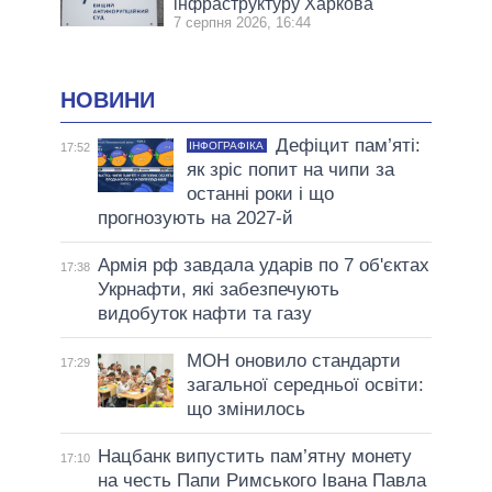
інфраструктуру Харкова
7 серпня 2026, 16:44
НОВИНИ
Дефіцит пам’яті:
ІНФОГРАФІКА
17:52
як зріс попит на чипи за
останні роки і що
прогнозують на 2027-й
Армія рф завдала ударів по 7 об'єктах
17:38
Укрнафти, які забезпечують
видобуток нафти та газу
МОН оновило стандарти
17:29
загальної середньої освіти:
що змінилось
Нацбанк випустить пам’ятну монету
17:10
на честь Папи Римського Івана Павла