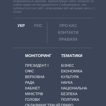
охороняються законом. Адміністрація сайту залишає за
собою право не погоджуватися з інформацією, яка
публікується на сайті, власниками або авторами якої є треті
особи.
УКР
РОС
ПРО НАС
КОНТАКТИ
ПРАВИЛА
МОНІТОРИНГ
ТЕМАТИКИ
ПРЕЗИДЕНТ І
БІЗНЕС
ОФІС
ЕКОНОМІКА
ВЕРХОВНА
КУЛЬТУРА
РАДА
НАУКА
КАБІНЕТ
НАЦІОНАЛЬНА
МІНІСТРІВ
БЕЗПЕКА
ГОЛОВИ
ПОЛІТИКА
ОБЛАДМІНІСТРАЦІЙ
ПРАВО