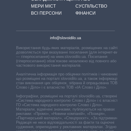
МЕРИ МІСТ
СУСПІЛЬСТВО
ВСІ ПЕРСОНИ
ФІНАНСИ
info@slovoidilo.ua
Використання будь-яких матеріалів, розміщених на сайті,
дозволяється при вказуванні посилання (для інтернет-видань
— гіперпосилання) на www.slovoidilo.ua. Посилання
(гіперпосилання) обов’язкове незалежно від повного або
часткового використання матеріалів.
Аналітична інформація про обіцянки політиків і чиновників,
що розміщені на порталі slovoidilo.ua, а також інформація про
стан виконання цих обіцянок, зібрана й опрацьована ТОВ «ІА
Слово і Діло» і є власністю ТОВ «ІА Слово і Діло».
Інфографіки, розміщені на порталі slovoidilo.ua, створені ГО
«Система народного контролю Слово і Діло» і є власністю
ГО «Система народного контролю Слово і Діло».
Матеріали, відмічені значками, публікуються на правах
реклами: «Промо», «Новини компаній», «Позиція»,
«Партнерський матеріал», «Спецпроєкт», «За підтримки».
Редакція не несе відповідальності за факти та оціночні
судження, оприлюднені у рекламних матеріалах. Згідно з