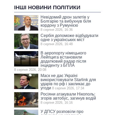
ІНШІ НОВИНИ ПОЛІТИКИ
Невідомий дрон залетів у
Болгарію та вибухнув біля
кордону з Румунією
8 серпня 2026, 16:36
Сербія допоможе відбудувати
одне з українських міст
8 серпня 2026, 16:48
В аеропорту німецького
Лейпцига встановили
додатковий радар після
інциденту з БПЛА
8 серпня 2026, 20:08
Маск не дає Україні
використовувати Starlink для
ударів по рф і закликає до
угоди
8 серпня 2026, 17:34
Росіяни атакували Нікополь:
згорів автобус, загинув водій
8 серпня 2026, 16:16
У ДПСУ розповіли про