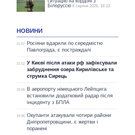
ситуацію на кордоні з
Білоруссю
8 серпня 2026, 18:23
НОВИНИ
Росіяни вдарили по середмістю
21:57
Павлограда, є постраждалі
У Києві після атаки рф зафіксували
21:12
забруднення озера Кирилівське та
струмка Сирець
В аеропорту німецького Лейпцига
20:08
встановили додатковий радар після
інциденту з БПЛА
Окупанти атакували чотири райони
19:36
Дніпропетровщини, є жертви і
поранені