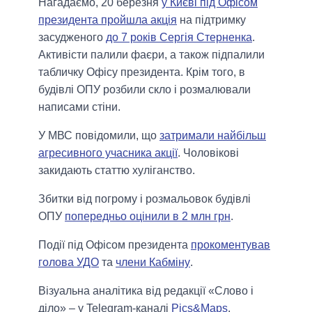
Нагадаємо, 20 березня
у Києві під Офісом
президента пройшла акція
на підтримку
засудженого
до 7 років Сергія Стерненка
.
Активісти палили фаєри, а також підпалили
табличку Офісу президента. Крім того, в
будівлі ОПУ розбили скло і розмалювали
написами стіни.
У МВС повідомили, що
затримали найбільш
агресивного учасника акції
. Чоловікові
закидають статтю хуліганство.
Збитки від погрому і розмальовок будівлі
ОПУ
попередньо оцінили в 2 млн грн
.
Події під Офісом президента
прокоментував
голова УДО
та
члени Кабміну
.
Візуальна аналітика від редакції «Слово і
діло» – у Telegram-каналі
Pics&Maps
.