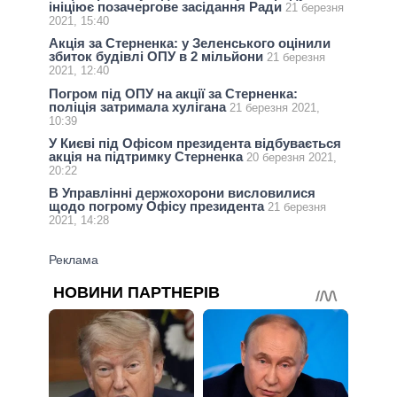
ініціює позачергове засідання Ради
21 березня
2021, 15:40
Акція за Стерненка: у Зеленського оцінили
збиток будівлі ОПУ в 2 мільйони
21 березня
2021, 12:40
Погром під ОПУ на акції за Стерненка:
поліція затримала хулігана
21 березня 2021,
10:39
У Києві під Офісом президента відбувається
акція на підтримку Стерненка
20 березня 2021,
20:22
В Управлінні держохорони висловилися
щодо погрому Офісу президента
21 березня
2021, 14:28