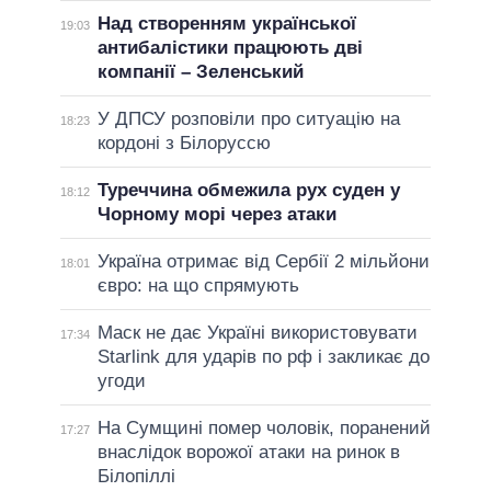
Над створенням української
19:03
антибалістики працюють дві
компанії – Зеленський
У ДПСУ розповіли про ситуацію на
18:23
кордоні з Білоруссю
Туреччина обмежила рух суден у
18:12
Чорному морі через атаки
Україна отримає від Сербії 2 мільйони
18:01
євро: на що спрямують
Маск не дає Україні використовувати
17:34
Starlink для ударів по рф і закликає до
угоди
На Сумщині помер чоловік, поранений
17:27
внаслідок ворожої атаки на ринок в
Білопіллі