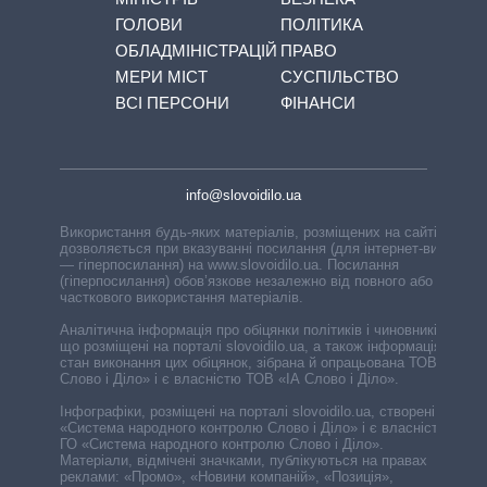
ГОЛОВИ
ПОЛІТИКА
ОБЛАДМІНІСТРАЦІЙ
ПРАВО
МЕРИ МІСТ
СУСПІЛЬСТВО
ВСІ ПЕРСОНИ
ФІНАНСИ
info@slovoidilo.ua
Використання будь-яких матеріалів, розміщених на сайті,
дозволяється при вказуванні посилання (для інтернет-видань
— гіперпосилання) на www.slovoidilo.ua. Посилання
(гіперпосилання) обов’язкове незалежно від повного або
часткового використання матеріалів.
Аналітична інформація про обіцянки політиків і чиновників,
що розміщені на порталі slovoidilo.ua, а також інформація про
стан виконання цих обіцянок, зібрана й опрацьована ТОВ «ІА
Слово і Діло» і є власністю ТОВ «ІА Слово і Діло».
Інфографіки, розміщені на порталі slovoidilo.ua, створені ГО
«Система народного контролю Слово і Діло» і є власністю
ГО «Система народного контролю Слово і Діло».
Матеріали, відмічені значками, публікуються на правах
реклами: «Промо», «Новини компаній», «Позиція»,