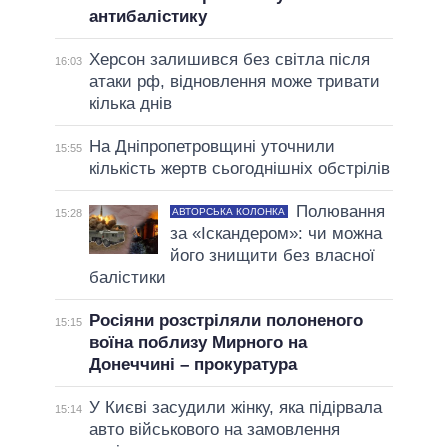
антибалістику
Херсон залишився без світла після
16:03
атаки рф, відновлення може тривати
кілька днів
На Дніпропетровщині уточнили
15:55
кількість жертв сьогоднішніх обстрілів
Полювання
АВТОРСЬКА КОЛОНКА
15:28
за «Іскандером»: чи можна
його знищити без власної
балістики
Росіяни розстріляли полоненого
15:15
воїна поблизу Мирного на
Донеччині – прокуратура
У Києві засудили жінку, яка підірвала
15:14
авто військового на замовлення