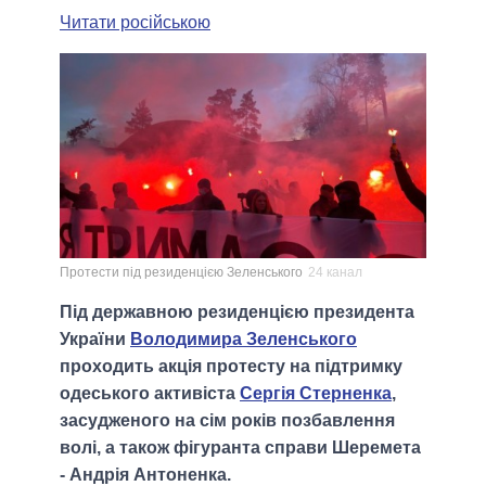
Читати російською
Протести під резиденцією Зеленського
24 канал
Під державною резиденцією президента
України
Володимира Зеленського
проходить акція протесту на підтримку
одеського активіста
Сергія Стерненка
,
засудженого на сім років позбавлення
волі, а також фігуранта справи Шеремета
- Андрія Антоненка.