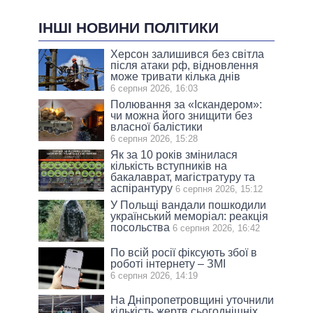
ІНШІ НОВИНИ ПОЛІТИКИ
Херсон залишився без світла
після атаки рф, відновлення
може тривати кілька днів
6 серпня 2026, 16:03
Полювання за «Іскандером»:
чи можна його знищити без
власної балістики
6 серпня 2026, 15:28
Як за 10 років змінилася
кількість вступників на
бакалаврат, магістратуру та
аспірантуру
6 серпня 2026, 15:12
У Польщі вандали пошкодили
український меморіал: реакція
посольства
6 серпня 2026, 16:42
По всій росії фіксують збої в
роботі інтернету – ЗМІ
6 серпня 2026, 14:19
На Дніпропетровщині уточнили
кількість жертв сьогоднішніх