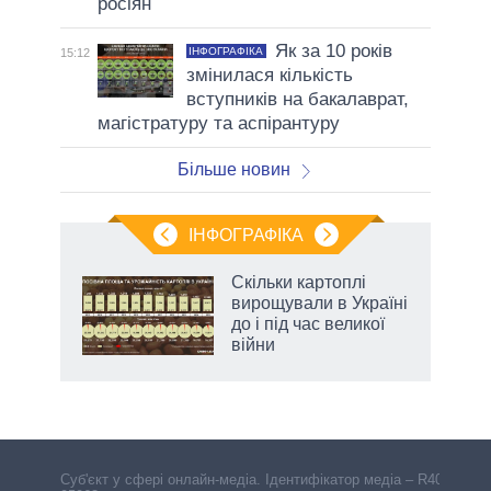
росіян
Як за 10 років
ІНФОГРАФІКА
15:12
змінилася кількість
вступників на бакалаврат,
магістратуру та аспірантуру
Більше новин
ІНФОГРАФІКА
и на
Скільки картоплі
вирощували в Україні
а
до і під час великої
війни
аспі
Cуб'єкт у сфері онлайн-медіа. Ідентифікатор медіа – R40-