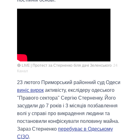
🔴 LIVE | Протест за Стерненко біля дачі Зеленського
24
Канал
23 лютого Приморський районний суд Одеси
виніс вирок
активісту, екслідеру одеського
"Правого сектора" Сергію Стерненку. Його
засудили до 7 років і 3 місяців позбавлення
волі у справі про викрадення людини та
постановили конфіскувати половину майна.
Зараз Стерненко
перебуває в Одеському
СІЗО
.