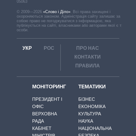
05063
© 2009—2026
«Слово і Діло»
.
Всі права захищені і
охороняються законом. Адміністрація сайту залишає за
собою право не погоджуватися з інформацією, яка
публікується на сайті, власниками або авторами якої є треті
особи.
УКР
РОС
ПРО НАС
КОНТАКТИ
ПРАВИЛА
МОНІТОРИНГ
ТЕМАТИКИ
ПРЕЗИДЕНТ І
БІЗНЕС
ОФІС
ЕКОНОМІКА
ВЕРХОВНА
КУЛЬТУРА
РАДА
НАУКА
КАБІНЕТ
НАЦІОНАЛЬНА
МІНІСТРІВ
БЕЗПЕКА