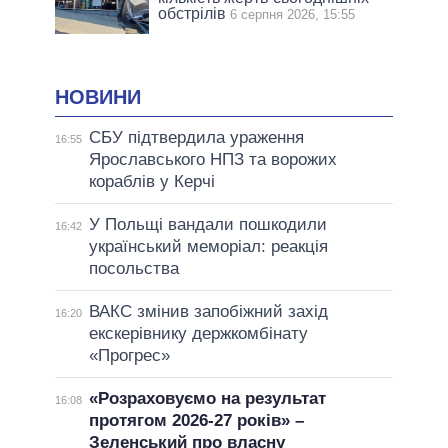
обстрілів
6 серпня 2026, 15:55
НОВИНИ
СБУ підтвердила ураження
16:55
Ярославського НПЗ та ворожих
кораблів у Керчі
У Польщі вандали пошкодили
16:42
український меморіал: реакція
посольства
ВАКС змінив запобіжний захід
16:20
екскерівнику держкомбінату
«Прогрес»
«Розраховуємо на результат
16:08
протягом 2026-27 років» –
Зеленський про власну