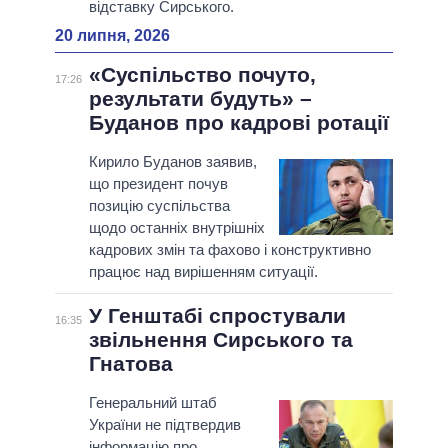
відставку Сирського.
20 липня, 2026
«Суспільство почуто,
17:26
результати будуть» –
Буданов про кадрові ротації
Кирило Буданов заявив,
що президент почув
позицію суспільства
щодо останніх внутрішніх
кадрових змін та фахово і конструктивно
працює над вирішенням ситуації.
У Генштабі спростували
16:35
звільнення Сирського та
Гнатова
Генеральний штаб
України не підтвердив
інформацію про