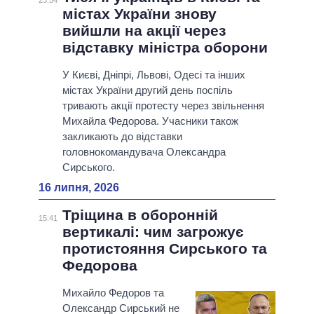
23:54
містах України знову
вийшли на акції через
відставку міністра оборони
У Києві, Дніпрі, Львові, Одесі та інших
містах України другий день поспіль
тривають акції протесту через звільнення
Михайла Федорова. Учасники також
закликають до відставки
головнокомандувача Олександра
Сирського.
16 липня, 2026
Тріщина в оборонній
15:41
вертикалі: чим загрожує
протистояння Сирського та
Федорова
Михайло Федоров та
Олександр Сирський не