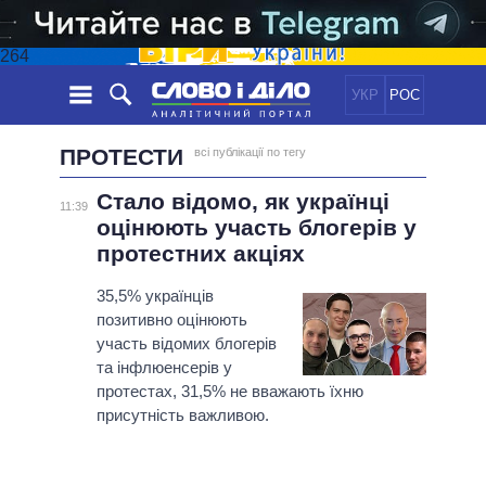
264
УКР
РОС
НОВИНИ
ПРОТЕСТИ
всі публікації по тегу
Стало відомо, як українці
ОБIЦЯНКИ
СТРІЧКА
ПОЛІТИКА
11:39
оцінюють участь блогерів у
ПОДІЇ
ЕКОНОМІКА
ПОЛIТИКИ
протестних акціях
СТАТТІ
СУСПІЛЬСТВО
35,5% українців
ІНФОГРАФІКА
ДУМКИ
СВІТ
УСІ ПОЛІТИКИ
позитивно оцінюють
ОГЛЯДИ
ПРЕЗИДЕНТ І ОФІС
участь відомих блогерів
ВІДЕО
ДАЙДЖЕСТИ
ВЕРХОВНА РАДА
та інфлюенсерів у
протестах, 31,5% не вважають їхню
ПІДТРИМАТИ
КАБІНЕТ МІНІСТРІВ
присутність важливою.
ГОЛОВИ ОБЛАДМІНІСТРАЦІЙ
ПОРІВНЯННЯ ПОЛІТИКІВ
МЕРИ МІСТ