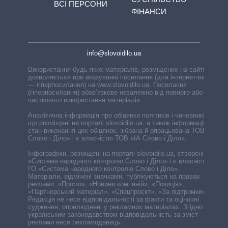
ВСІ ПЕРСОНИ
ФІНАНСИ
info@slovoidilo.ua
Використання будь-яких матеріалів, розміщених на сайті,
дозволяється при вказуванні посилання (для інтернет-видань
— гіперпосилання) на www.slovoidilo.ua. Посилання
(гіперпосилання) обов’язкове незалежно від повного або
часткового використання матеріалів.
Аналітична інформація про обіцянки політиків і чиновників,
що розміщені на порталі slovoidilo.ua, а також інформація про
стан виконання цих обіцянок, зібрана й опрацьована ТОВ «ІА
Слово і Діло» і є власністю ТОВ «ІА Слово і Діло».
Інфографіки, розміщені на порталі slovoidilo.ua, створені ГО
«Система народного контролю Слово і Діло» і є власністю
ГО «Система народного контролю Слово і Діло».
Матеріали, відмічені значками, публікуються на правах
реклами: «Промо», «Новини компаній», «Позиція»,
«Партнерський матеріал», «Спецпроєкт», «За підтримки».
Редакція не несе відповідальності за факти та оціночні
судження, оприлюднені у рекламних матеріалах. Згідно з
українським законодавством відповідальність за зміст
реклами несе рекламодавець.