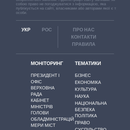
собою право не погоджуватися з інформацією, яка
публікується на сайті, власниками або авторами якої є треті
особи.
УКР
РОС
ПРО НАС
КОНТАКТИ
ПРАВИЛА
МОНІТОРИНГ
ТЕМАТИКИ
ПРЕЗИДЕНТ І
БІЗНЕС
ОФІС
ЕКОНОМІКА
ВЕРХОВНА
КУЛЬТУРА
РАДА
НАУКА
КАБІНЕТ
НАЦІОНАЛЬНА
МІНІСТРІВ
БЕЗПЕКА
ГОЛОВИ
ПОЛІТИКА
ОБЛАДМІНІСТРАЦІЙ
ПРАВО
МЕРИ МІСТ
СУСПІЛЬСТВО