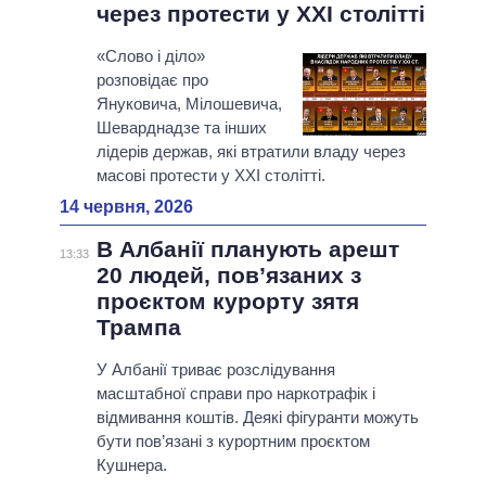
через протести у XXI столітті
«Слово і діло»
розповідає про
Януковича, Мілошевича,
Шеварднадзе та інших
лідерів держав, які втратили владу через
масові протести у XXI столітті.
14 червня, 2026
В Албанії планують арешт
13:33
20 людей, пов’язаних з
проєктом курорту зятя
Трампа
У Албанії триває розслідування
масштабної справи про наркотрафік і
відмивання коштів. Деякі фігуранти можуть
бути пов’язані з курортним проєктом
Кушнера.