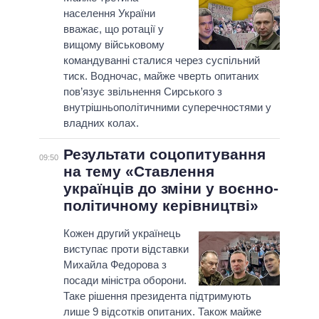
населення України
вважає, що ротації у
вищому військовому
командуванні сталися через суспільний
тиск. Водночас, майже чверть опитаних
пов’язує звільнення Сирського з
внутрішньополітичними суперечностями у
владних колах.
Результати соцопитування
09:50
на тeму «Ставлення
українців до зміни у воєнно-
політичному керівництві»
Кожен другий українець
виступає проти відставки
Михайла Федорова з
посади міністра оборони.
Таке рішення президента підтримують
лише 9 відсотків опитаних. Також майже