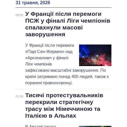
31 травня, 2026
У Франції після перемоги
09:56
ПСЖ у фіналі Ліги чемпіонів
спалахнули масові
заворушення
У Франції після перемоги
«Парі Сен-Жермен» над
«Арсеналом» у фіналі
Ліги чемпіонів
зафіксовано масштабні заворушення. По
країні затримано понад 400 людей, також є
поранені правоохоронці.
Тисячі протестувальників
01:56
перекрили стратегічну
трасу між Німеччиною та
Італією в Альпах
В Австрії тисячі