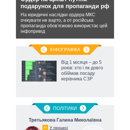
подарунок для пропаганди рф
ніч
Укр
На юридичні наслідки ордера МКС
очікувати не варто, а от російська
и з
Розмі
пропаганда обов'язково використає цей
же
терит
інфопривід
Мінс
нічог
ІНФОГРАФІКА
Від 1 місяця – до 5
ть
років: хто і як довго
обіймав посаду
керівника СЗР
ПОЛIТИКИ
вич
Третьякова Галина Миколаївна
К
У процесі
85