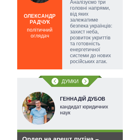
ла
Аналізуємо три
римку
головні напрями,
лі
від яких
ОЛЕКСАНДР
Д
залежатиме
РАДЧУК
ПО
безпека українців:
політичний
ві
захист неба,
оглядач
о
розвиток укриттів
та готовність
енергетичної
системи до нових
російських атак.
ДУМКИ
ГЕННАДІЙ ДУБОВ
кандидат юридичних
наук
Ордер на арешт путіна –
Рос