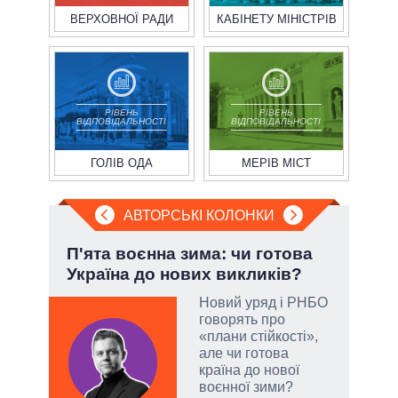
ВЕРХОВНОЇ РАДИ
КАБІНЕТУ МІНІСТРІВ
РІВЕНЬ
РІВЕНЬ
ВІДПОВІДАЛЬНОСТІ
ВІДПОВІДАЛЬНОСТІ
ГОЛІВ ОДА
МЕРІВ МІСТ
АВТОРСЬКІ КОЛОНКИ
.
П'ята воєнна зима: чи готова
При
Україна до нових викликів?
під
Новий уряд і РНБО
говорять про
«плани стійкості»,
и, а
але чи готова
и
країна до нової
 рф.
воєнної зими?