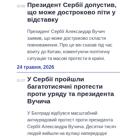
Президент Сербії допустив,
03:58
що може достроково піти у
відставку
Президент Сербії Александар Вучич
заявив, що може достроково скласти
повноваження. Про це він сказав під час
візиту до Китаю, коментуючи політичну
ситуацію та масові протести в країні.
24 травня, 2026
У Сербії пройшли
01:07
багатотисячні протести
проти уряду та президента
Вучича
У Белграді відбувся масштабний
антиурядовий протест проти президента
Сербії Александра Вучича. Десятки тисяч
людей вийшли на вулиці напередодні