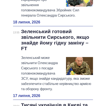
звільнення
головнокомандувача Збройних Сил
генерала Олександра Сирського.
18 липня, 2026
Зеленський готовий
13:55
звільнити Сирського, якщо
знайде йому гідну заміну –
FT
Зеленський може
звільнити Олександра
Сирського з посади
головнокомандувача
ЗСУ, якщо знайде кандидатуру, яка зможе
забезпечити стабільне керівництво армією
та оборону фронту.
17 липня, 2026
Тисячі українців в Києві та