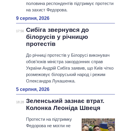
половина респондентів підтримує протести
на захист Федорова.
9 серпня, 2026
Сибіга звернувся до
17:56
білорусів у річницю
протестів
До річниці протестів у Білорусі виконувач
обов’язків міністра закордонних справ
України Андрій Сибіга заявив, що Київ чітко
розмежовує білоруський народ і режим
Олександра Лукашенка.
5 серпня, 2026
Зеленський зазнає втрат.
18:28
Колонка Леоніда Швеця
Протести на підтримку
Федорова не могли не