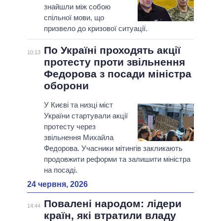
знайшли між собою
спільної мови, що
призвело до кризової ситуації.
По Україні проходять акції
10:13
протесту проти звільнення
Федорова з посади міністра
оборони
У Києві та низці міст
України стартували акції
протесту через
звільнення Михайла
Федорова. Учасники мітингів закликають
продовжити реформи та залишити міністра
на посаді.
24 червня, 2026
Повалені народом: лідери
14:44
країн, які втратили владу